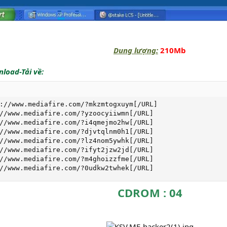
Dung lượng:
210Mb
load-Tải về:
://www.mediafire.com/?mkzmtogxuym[/URL]

//www.mediafire.com/?yzoocyiiwmn[/URL]

//www.mediafire.com/?i4qmejmo2hw[/URL]

//www.mediafire.com/?djvtqlnm0h1[/URL]

//www.mediafire.com/?lz4nom5ywhk[/URL]

//www.mediafire.com/?ifyt2jzw2jd[/URL]

//www.mediafire.com/?m4ghoizzfme[/URL]

//www.mediafire.com/?0udkw2twhek[/URL]
CDROM : 04