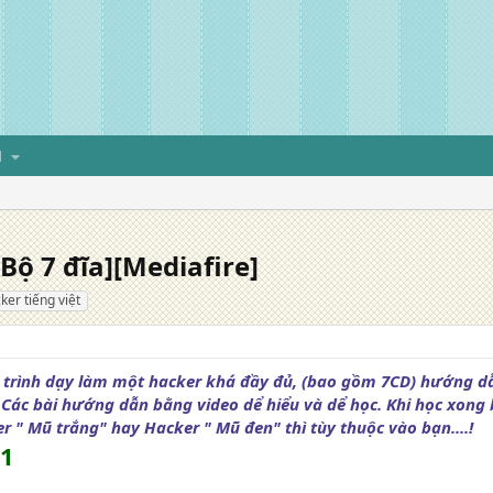
H
Bộ 7 đĩa][Mediafire]
ker tiếng việt
o trình dạy làm một hacker khá đầy đủ, (bao gồm 7CD) hướng d
 Các bài hướng dẫn bằng video dể hiểu và dể học. Khi học xong 
 " Mũ trắng" hay Hacker " Mũ đen" thì tùy thuộc vào bạn....!
 1