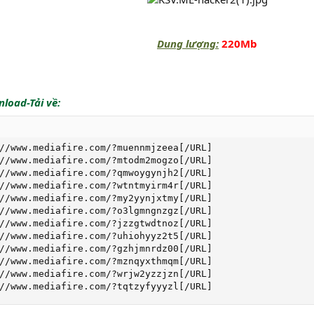
Dung lượng:
220Mb
load-Tải về:
//www.mediafire.com/?muennmjzeea[/URL]

//www.mediafire.com/?mtodm2mogzo[/URL]

//www.mediafire.com/?qmwoygynjh2[/URL]

//www.mediafire.com/?wtntmyirm4r[/URL]

//www.mediafire.com/?my2yynjxtmy[/URL]

//www.mediafire.com/?o3lgmngnzgz[/URL]

//www.mediafire.com/?jzzgtwdtnoz[/URL]

//www.mediafire.com/?uhiohyyz2t5[/URL]

//www.mediafire.com/?gzhjmnrdz00[/URL]

//www.mediafire.com/?mznqyxthmqm[/URL]

//www.mediafire.com/?wrjw2yzzjzn[/URL]

//www.mediafire.com/?tqtzyfyyyzl[/URL]