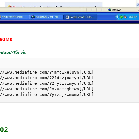
280Mb
load-Tải về:
//www.mediafire.com/?jmmowxeluyn[/URL]

//www.mediafire.com/?21ddzjoamym[/URL]

//www.mediafire.com/?2ny3ivzmyum[/URL]

//www.mediafire.com/?ozygmoghmwo[/URL]

//www.mediafire.com/?yrzajzwmumw[/URL]
 02