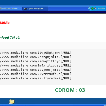
180Mb
load-Tải về:
//www.mediafire.com/?twj05gtjmww[/URL]

//www.mediafire.com/?nozgmjmltzu[/URL]

//www.mediafire.com/?idwqtjtldyq[/URL]

//www.mediafire.com/?m4xfztzoczy[/URL]

//www.mediafire.com/?oyjeorjmttq[/URL]

//www.mediafire.com/?kyzmzm0fa0n[/URL]

//www.mediafire.com/?z51zyradmk2[/URL]
CDROM : 03