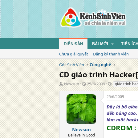
DIỄN ĐÀN
BÀI MỚI
TIỆN ÍC
Chưa giải quyết
Đăng ký thành viên
Góc Sinh Viên
Công nghệ
CD giáo trình Hacker[
T
N
T
Newsun
25/6/2009
giáo trình hac
á
g
ừ
c
à
k
25/6/2009
g
y
h
i
đ
ó
Đây là bộ giá
ả
ă
a
đến nâng cao.
n
làm một hacker
g
CDROM :
Newsun
Believe in Good