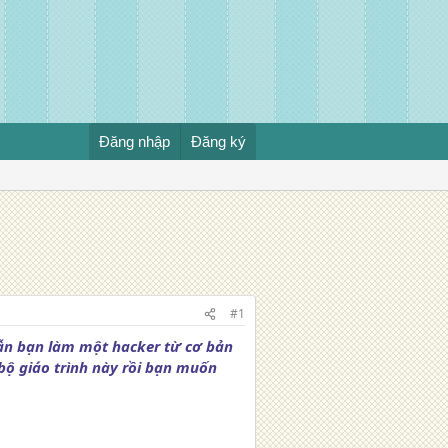
Đăng nhập
Đăng ký
#1
ẫn bạn làm một hacker từ cơ bản
bộ giáo trình này rồi bạn muốn