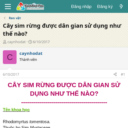
Đăng nhập
Đăng ký
Rao vặt
Cây sim rừng được dân gian sử dụng như
thế nào?
T
N
caynhodat
6/10/2017
á
g
c
à
caynhodat
C
g
y
Thành viên
i
đ
ả
ă
n
6/10/2017
#1
g
CÂY SIM RỪNG ĐƯỢC DÂN GIAN SỬ
DỤNG NHƯ THẾ NÀO?
-------------------------------------------
Tên khoa học
Rhodomyrtus
tomentosa.
Thuộc họ Sim
Myrtaceae.