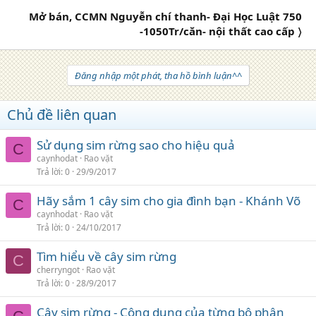
Mở bán, CCMN Nguyễn chí thanh- Đại Học Luật 750
-1050Tr/căn- nội thất cao cấp 〉
Đăng nhập một phát, tha hồ bình luận^^
Chủ đề liên quan
Sử dụng sim rừng sao cho hiệu quả
C
caynhodat
Rao vặt
Trả lời
0
29/9/2017
Hãy sắm 1 cây sim cho gia đình bạn - Khánh Võ
C
caynhodat
Rao vặt
Trả lời
0
24/10/2017
Tìm hiểu về cây sim rừng
C
cherryngot
Rao vặt
Trả lời
0
28/9/2017
Cây sim rừng - Công dụng của từng bộ phận