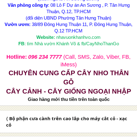
Văn phòng công ty
: 08 Lô F Dự án An Sương , P. Tân Hưng
Thuận, Q.12, TP.HCM
(đối diện UBND Phường Tân Hưng Thuận)
Vườn ươm:
38/89 Đông Hưng Thuận 11, P. Đông Hưng Thuận,
Q.12 TP.HCM
Website:
nhavuonkhanhvo.com
FB
: tìm Nhà vườn Khánh Võ & fb/CayNhoThanGo
Hotline:
096 234 7777
(Call, SMS, Zalo, Viber, FB,
iMess)
CHUYÊN CUNG CẤP CÂY NHO THÂN
GỖ
CÂY CẢNH - CÂY GIỐNG NGOẠI NHẬP
Giao hàng mới thu tiền trên toàn quốc
〈 Bộ phận cưa cành trên cao lắp cho máy cắt cỏ - xạc
cỏ