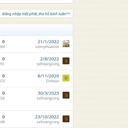
Đăng nhập một phát, tha hồ bình luận^^
0
21/1/2022
284
satmythuatviet
0
2/8/2022
S
261
sathoangcung
0
8/11/2020
D
473
Dinhseo
0
30/3/2023
S
226
sathoangcung
0
23/10/2022
S
249
sathoangcung