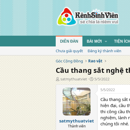
DIỄN ĐÀN
BÀI MỚI
TIỆN ÍC
Chưa giải quyết
Đăng ký thành viên
Góc Cộng Đồng
Rao vặt
Cầu thang sắt nghệ t
T
N
satmythuatviet
5/5/2022
á
g
c
à
5/5/2022
g
y
Cầu thang sắt
i
đ
ả
ă
hiện đại, cầu 
n
thi công cầu t
g
nghiệm, lành n
satmythuatviet
chúng tôi nhé.
Thành viên