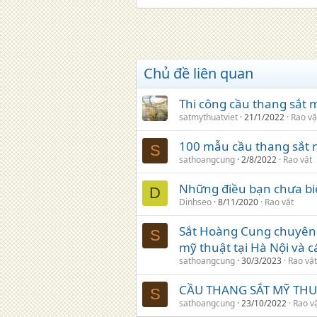
Chủ đề liên quan
Thi công cầu thang sắt m
satmythuatviet
21/1/2022
Rao vặ
100 mẫu cầu thang sắt 
S
sathoangcung
2/8/2022
Rao vặt
Những điều bạn chưa biế
D
Dinhseo
8/11/2020
Rao vặt
Sắt Hoàng Cung chuyên s
S
mỹ thuật tại Hà Nội và c
sathoangcung
30/3/2023
Rao vặt
CẦU THANG SẮT MỸ THU
S
sathoangcung
23/10/2022
Rao v