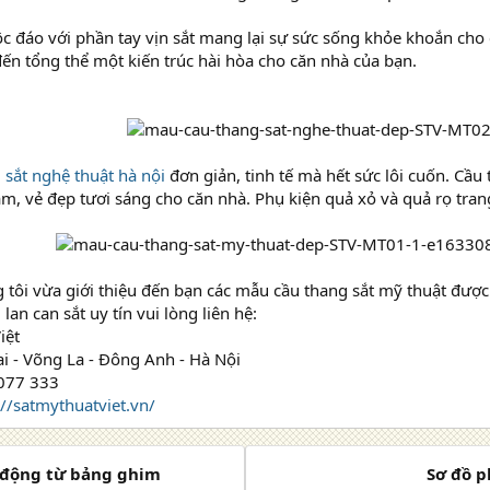
ộc đáo với phần tay vịn sắt mang lại sự sức sống khỏe khoắn ch
n tổng thể một kiến trúc hài hòa cho căn nhà của bạn.
 sắt nghệ thuật hà nội
đơn giản, tinh tế mà hết sức lôi cuốn. Cầu
m, vẻ đẹp tươi sáng cho căn nhà. Phụ kiện quả xỏ và quả rọ trang
 tôi vừa giới thiệu đến bạn các mẫu cầu thang sắt mỹ thuật đượ
 lan can sắt uy tín vui lòng liên hệ:
iệt
ai - Võng La - Đông Anh - Hà Nội
 077 333
://satmythuatviet.vn/
 động từ bảng ghim
Sơ đồ p