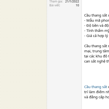
Tham gia
21/1/2022
Bài viết
10
Cầu thang sắt 
- Mẫu mã pho
- Độ bền và độ
- Tính thẩm mỹ
- Giá cả hợp lý
Cầu thang sắt 
mại, trung tâm
tại các khu đô
can sắt nghệ t
Cầu thang sắt
c
trí làm điểm n
và đẳng cấp hơ