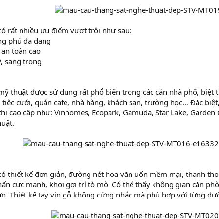
có rất nhiều ưu điểm vượt trội như sau:
ng phú đa dạng
 an toàn cao
, sang trọng
mỹ thuật được sử dụng rất phổ biến trong các căn nhà phố, biệt t
 tiệc cưới, quán cafe, nhà hàng, khách sạn, trường học… Đặc biệt
 thị cao cấp như: Vinhomes, Ecopark, Gamuda, Star Lake, Garden 
huật.
ó thiết kế đơn giản, đường nét hoa văn uốn mềm mại, thanh thoát
hấn cực mạnh, khơi gợi trí tò mò. Có thể thấy không gian căn ph
n. Thiết kế tay vịn gỗ không cứng nhắc mà phù hợp với từng đườ