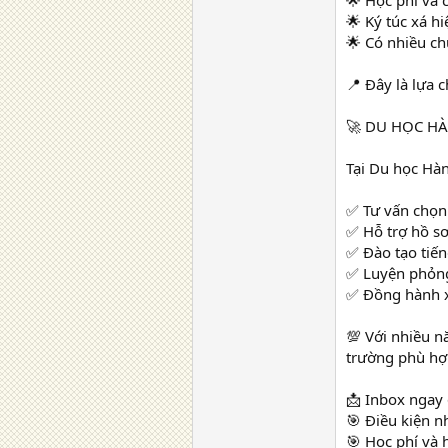
🌟 Học phí và c
🌟 Ký túc xá hi
🌟 Có nhiều ch
📍 Đây là lựa
🚀 DU HỌC H
Tại Du học Hà
✅ Tư vấn chọn 
✅ Hỗ trợ hồ s
✅ Đào tạo tiến
✅ Luyện phỏng
✅ Đồng hành x
💯 Với nhiều n
trường phù hợp
📩 Inbox ngay 
🎯 Điều kiện n
🎯 Học phí và