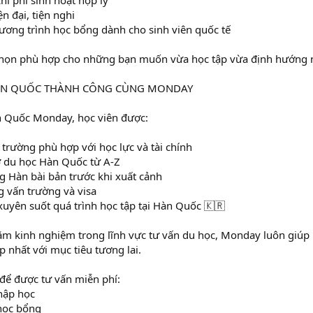
hi phí sinh hoạt hợp lý
ện đại, tiện nghi
ương trình học bổng dành cho sinh viên quốc tế
 chọn phù hợp cho những bạn muốn vừa học tập vừa định hướng n
ÀN QUỐC THÀNH CÔNG CÙNG MONDAY
n Quốc Monday, học viên được:
trường phù hợp với học lực và tài chính
ơ du học Hàn Quốc từ A-Z
g Hàn bài bản trước khi xuất cảnh
 vấn trường và visa
uyên suốt quá trình học tập tại Hàn Quốc 🇰🇷
ăm kinh nghiệm trong lĩnh vực tư vấn du học, Monday luôn giúp 
 nhất với mục tiêu tương lai.
để được tư vấn miễn phí:
hập học
 học bổng