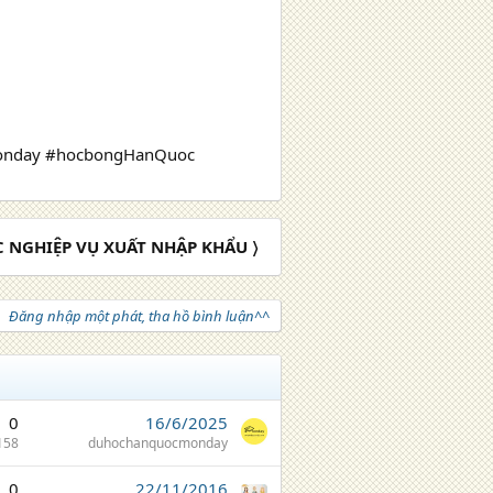
onday #hocbongHanQuoc
 NGHIỆP VỤ XUẤT NHẬP KHẨU 〉
Đăng nhập một phát, tha hồ bình luận^^
0
16/6/2025
158
duhochanquocmonday
0
22/11/2016