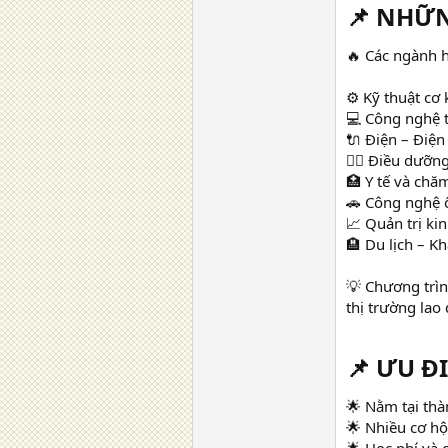
📌 NHỮN
🔥 Các ngành h
⚙️ Kỹ thuật cơ 
💻 Công nghệ 
🔌 Điện – Điện
👩‍⚕️ Điều dưỡn
🏥 Y tế và chă
🚗 Công nghệ 
📈 Quản trị ki
🏨 Du lịch – K
💡 Chương trìn
thị trường lao
📌 ƯU Đ
🌟 Nằm tại th
🌟 Nhiều cơ hộ