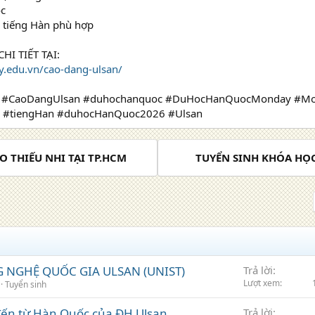
ọc
c tiếng Hàn phù hợp
HI TIẾT TẠI:
y.edu.vn/cao-dang-ulsan/
ge #CaoDangUlsan #duhochanquoc #DuHocHanQuocMonday #M
 #tiengHan #duhocHanQuoc2026 #Ulsan
O THIẾU NHI TẠI TP.HCM
TUYỂN SINH KHÓA HỌC
 NGHỆ QUỐC GIA ULSAN (UNIST)
Trả lời
Lượt xem
Tuyển sinh
ến từ Hàn Quốc của ĐH Ulsan
Trả lời