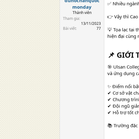
duhochanquoc
✅ Nhiều ngành
monday
Thành viên
👉 Vậy thì Cao
Tham gia
13/11/2023
Bài viết
77
💡 Tọa lạc tạ
hiện đại cùng 
📌 GIỚI
🎯 Ulsan Colle
và ứng dụng c
✨ Điểm nổi bật
✔ Cơ sở vật ch
✔ Chương trìn
✔ Đội ngũ giả
✔ Hỗ trợ tốt c
📚 Trường đặc 