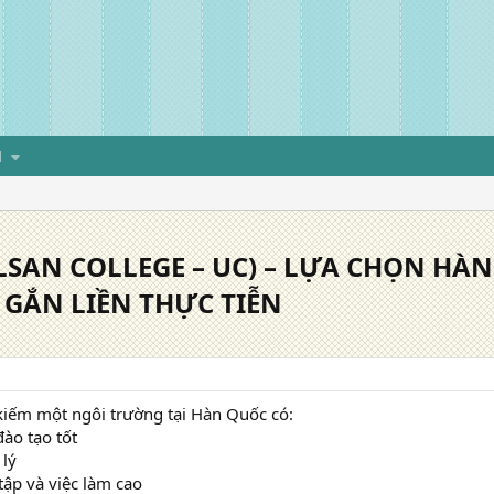
H
SAN COLLEGE – UC) – LỰA CHỌN HÀ
GẮN LIỀN THỰC TIỄN
kiếm một ngôi trường tại Hàn Quốc có:
ào tạo tốt
 lý
tập và việc làm cao