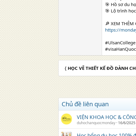
🎯 Hồ sơ du h
🎯 Lộ trình họ
🔎 XEM THÊM C
https://monda
#UlsanColle
#visaHanQuoc
〈 HỌC VẼ THIẾT KẾ ĐỒ DÀNH CH
Chủ đề liên quan
VIỆN KHOA HỌC & CÔNG
duhochanquocmonday
16/6/2025
Học bổng du học 100% đ