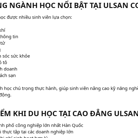
G NGÀNH HỌC NỔI BẬT TẠI ULSAN CO
ọc được nhiều sinh viên lựa chọn:
khí
thông tin
 tử
g
m sóc sức khỏe
ô tô
nh doanh
hách sạn
h học chú trọng thực hành, giúp sinh viên nâng cao kỹ năng nghề
 động.
IỂM KHI DU HỌC TẠI CAO ĐẲNG ULSAN
ành phố công nghiệp lớn nhất Hàn Quốc
i thực tập tại các doanh nghiệp lớn