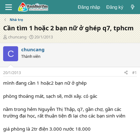
Đăng nhập
Đăng ký
Nhà trọ
Cần tìm 1 hoặc 2 bạn nữ ở ghép q7, tphcm
T
N
chuncang
20/1/2013
á
g
c
à
chuncang
C
g
y
Thành viên
i
đ
ả
ă
n
20/1/2013
#1
g
mình đang cần 1 hoặc2 bạn nữ ở ghép
phòng thoáng mát, sạch sẽ, mới xây. có gác
nầm trong hẻm Nguyễn Thị Thập, q7, gần chợ, gần các
trường đại học, rất thuận tiện đi lại cho các bạn sinh viên
giá phòng là 2tr điện 3.000 nước 18.000