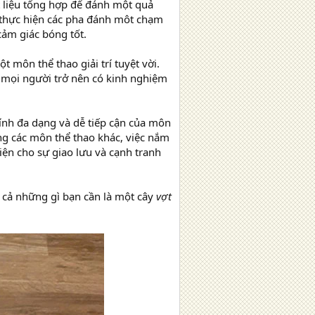
 liệu tổng hợp để đánh một quả
 thực hiện các pha đánh môt chạm
 cảm giác bóng tốt.
 môn thể thao giải trí tuyệt vời.
i mọi người trở nên có kinh nghiệm
tính đa dạng và dễ tiếp cận của môn
ng các môn thể thao khác, việc nắm
kiện cho sự giao lưu và cạnh tranh
ất cả những gì bạn cần là một cây
vợt