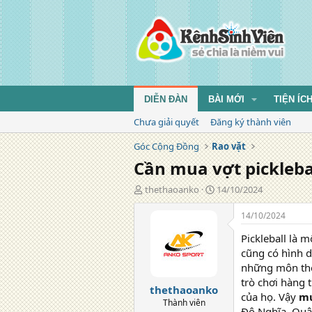
DIỄN ĐÀN
BÀI MỚI
TIỆN ÍC
Chưa giải quyết
Đăng ký thành viên
Góc Cộng Đồng
Rao vặt
Cần mua vợt picklebal
T
N
thethaoanko
14/10/2024
á
g
c
à
14/10/2024
g
y
Pickleball là 
i
đ
ả
ă
cũng có hình d
n
những môn thể 
g
trò chơi hàng 
thethaoanko
của họ. Vậy
mu
Thành viên
Đô Nghĩa, Quậ