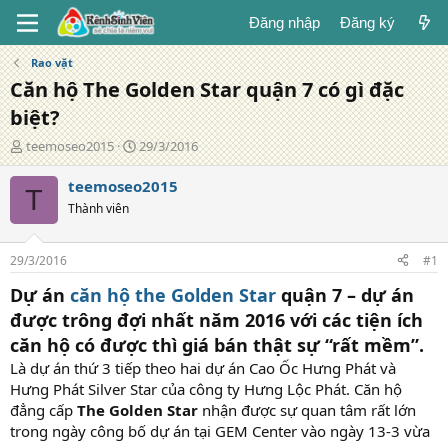
Đăng nhập
Đăng ký
Rao vặt
Căn hộ The Golden Star quận 7 có gì đặc
biệt?
T
N
teemoseo2015
29/3/2016
á
g
c
à
teemoseo2015
T
g
y
Thành viên
i
đ
ả
ă
n
29/3/2016
#1
g
Dự án
căn hộ the Golden Star
quận 7 – dự án
được trông đợi nhất năm 2016 với các tiện ích
căn hộ có được thì giá bán thật sự “rất mềm”.
Là dự án thứ 3 tiếp theo hai dự án Cao Ốc Hưng Phát và
Hưng Phát Silver Star của công ty Hưng Lộc Phát. Căn hộ
đẳng cấp
The Golden Star
nhận được sự quan tâm rất lớn
trong ngày công bố dự án tại GEM Center vào ngày 13-3 vừa