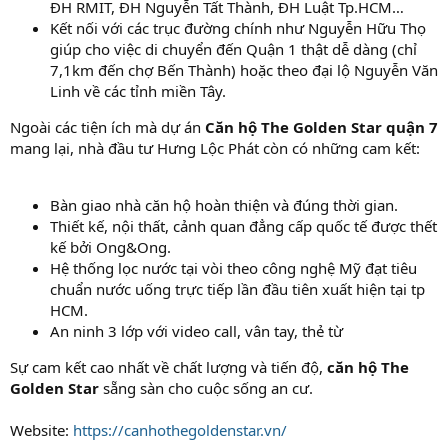
ĐH RMIT, ĐH Nguyễn Tất Thành, ĐH Luật Tp.HCM…
Kết nối với các trục đường chính như Nguyễn Hữu Thọ
giúp cho việc di chuyển đến Quận 1 thật dễ dàng (chỉ
7,1km đến chợ Bến Thành) hoặc theo đại lộ Nguyễn Văn
Linh về các tỉnh miền Tây.
Ngoài các tiện ích mà dự án
Căn hộ The Golden Star quận 7
mang lại, nhà đầu tư Hưng Lộc Phát còn có những cam kết:
Bàn giao nhà căn hộ hoàn thiện và đúng thời gian.
Thiết kế, nội thất, cảnh quan đẳng cấp quốc tế được thết
kế bởi Ong&Ong.
Hệ thống lọc nước tại vòi theo công nghệ Mỹ đạt tiêu
chuẩn nước uống trực tiếp lần đầu tiên xuất hiện tại tp
HCM.
An ninh 3 lớp với video call, vân tay, thẻ từ
Sự cam kết cao nhất về chất lượng và tiến độ,
căn hộ The
Golden Star
sẵng sàn cho cuộc sống an cư.
Website:
https://canhothegoldenstar.vn/