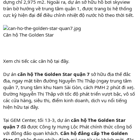
dựng chỉ 2,975 m2. Ngoài ra, dự án sở hữu hồ bơi skyview
tràn bờ hướng về trung tâm quận 1, được trang bị hệ thống
cực kỳ hiện đại để điều chỉnh nhiệt độ nước hồ theo thời tiết.
Căn hộ The Golden Star
Xem chi tiếc các căn hộ tại đây.
Dự án
căn hộ The Golden Star quận 7
sở hữu địa thế đắc
địa, ngay mặt tiền đường Nguyễn Thị Thập (ngay trung tâm
quận 7, trung tâm khu Nam Sài Gòn, cách PMH 2 phút đi xe).
Đường Nguyễn Thị Thập với tốc độ phát triển vựợt bậc, vô số
các cửa hàng, siêu thị, điểm kinh doanh, dịch vụ nổi tiếng
hiện hữu tại đây.
Tại GEM Center, tối 13-3, dự án
căn hộ The Golden Star
quận 7
đã được Công ty Hưng Lộc Phát chính thức công bố
với đông đảo quan khách.
Căn hộ đẳng cấp The Golden
Star
đã nhận được nhiều đánh giá cao từ các khách mời, đặc