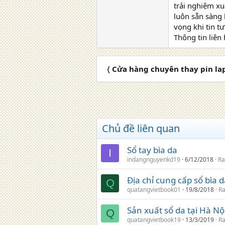
trải nghiệm xu
luôn sẵn sàng 
vọng khi tin t
Thông tin liên 
〈 Cửa hàng chuyên thay pin lap
Chủ đề liên quan
Sổ tay bìa da
I
indangnguyenkd19
6/12/2018
Ra
Địa chỉ cung cấp sổ bìa 
Q
quatangvietbook01
19/8/2018
Ra
Sản xuất sổ da tại Hà Nộ
Q
quatangvietbook19
13/3/2019
Ra