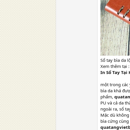
Sổ tay bìa da 
Xem thêm tại 
In Sổ Tay Tại
một trong các 
bìa da khá đượ
phẩm,
quatan
PU và cả da thậ
ngoài ra, sổ 
Mặc dù không m
bìa cứng cùng
quatangviet