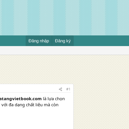
Đăng nhập
Đăng ký
#1
atangvietbook.com
là lựa chọn
 với đa dạng chất liệu mà còn