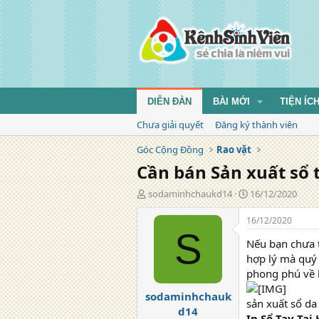
DIỄN ĐÀN
BÀI MỚI
TIỆN ÍC
Chưa giải quyết
Đăng ký thành viên
Góc Cộng Đồng
Rao vặt
Cần bán Sản xuất sổ t
T
N
sodaminhchaukd14
16/12/2020
á
g
c
à
16/12/2020
g
y
S
Nếu bạn chưa t
i
đ
ả
ă
hợp lý mà quý 
n
phong phú về 
g
sodaminhchauk
sản xuất sổ d
d14
In Sổ Tay Tại