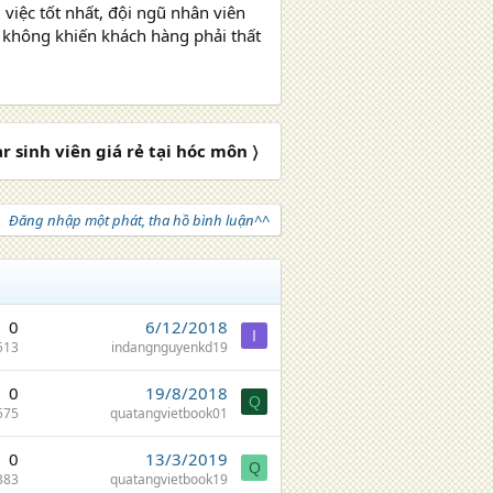
 việc tốt nhất, đội ngũ nhân viên
không khiến khách hàng phải thất
 sinh viên giá rẻ tại hóc môn 〉
Đăng nhập một phát, tha hồ bình luận^^
0
6/12/2018
I
513
indangnguyenkd19
0
19/8/2018
Q
575
quatangvietbook01
0
13/3/2019
Q
383
quatangvietbook19