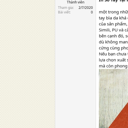
Thành viên
Tham gia
2/7/2020
một trong nhữn
Bài viết
0
tay bìa da kh
của sản phẩm
Simili, PU và c
bên cạnh đó, s
dù không mang 
cứng cùng pho
Nếu bạn chưa t
lựa chọn xuất 
mà còn phong 