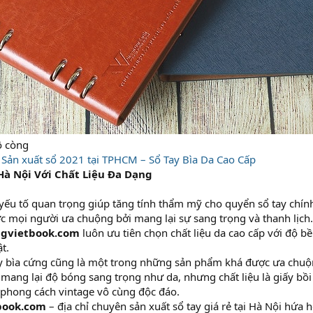
lộ còng
:
Sản xuất sổ 2021 tại TPHCM – Sổ Tay Bìa Da Cao Cấp
 Hà Nội Với Chất Liệu Đa Dạng
yếu tố quan trọng giúp tăng tính thẩm mỹ cho quyển sổ tay chính l
c mọi người ưa chuộng bởi mang lại sự sang trọng và thanh lịc
gvietbook.com
luôn ưu tiên chọn chất liệu da cao cấp với độ bề
t.
tay bìa cứng cũng là một trong những sản phẩm khá được ưa chuộ
ang lại độ bóng sang trọng như da, nhưng chất liệu là giấy bồi 
 phong cách vintage vô cùng độc đáo.
book.com
– địa chỉ chuyên sản xuất sổ tay giá rẻ tại Hà Nội hứa