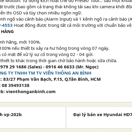
le Motion: Tự động kích hoạt chế độ Preset/ Tour… sau một khoản
ặt trước (bao gồm cả trạng thái không tải sau khi camera khởi độn
iển thị OSD và tùy chọn nhiều ngôn ngữ.
ênh ngõ vào cảnh báo (Alarm Input) và 1 kênh ngõ ra cảnh báo (
P-4553
Hoạt động được trong tất cả môi trường với chuẩn bảo vệ
N HÀNG
nh hãng, mới 100%.
100% nếu thiết bị xảy ra hư hỏng trong vòng 07 ngày.
n có mặt để xử lý sự cố trong vòng 02 - 04 giờ.
 thiết bị khác trong thời gian chờ bảo hành hoặc sữa chữa.
979 29 1686 (Sales) - 0916 46 6633 (Mr. Ngọc)
NG TY TNHH TM TV VIỄN THÔNG AN BÌNH
c: 83/27 Phạm Văn Bạch, P.15, Q.Tân Bình, HCM
: 08 39493138
b: vienthonganbinh.com
ch vp-202b
Đại lý bán xe Hyundai HD7