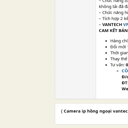
– Chức năng Id
không tải đã đ
– Chức năng h
– Tích hợp 2 k
–
VANTECH
V
CAM KẾT BÁ
Hàng chí
Đổi mới 
Thời gia
Thay thế
Tư vấn:
0
CÔ
Đ/
ĐT
We
〈 Camera ip hồng ngoại vante