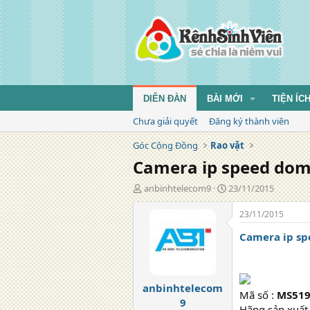
DIỄN ĐÀN
BÀI MỚI
TIỆN ÍC
Chưa giải quyết
Đăng ký thành viên
Góc Cộng Đồng
Rao vặt
Camera ip speed dom
T
N
anbinhtelecom9
23/11/2015
á
g
c
à
23/11/2015
g
y
Camera ip sp
i
đ
ả
ă
n
g
anbinhtelecom
Mã số :
MS51
9
Hãng sản xuất