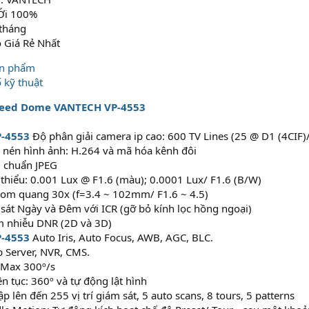
MỚi 100%
 tháng
ó Giá Rẻ Nhất
ản phẩm
 kỹ thuật
peed Dome VANTECH VP-4553
-4553
Độ phân giải camera ip cao: 600 TV Lines (25 @ D1 (4CIF)
n nén hình ảnh: H.264 và mã hóa kênh đôi
i chuẩn JPEG
 thiểu: 0.001 Lux @ F1.6 (màu); 0.0001 Lux/ F1.6 (B/W)
oom quang 30x (f=3.4 ~ 102mm/ F1.6 ~ 4.5)
sát Ngày và Đêm với ICR (gỡ bỏ kính lọc hồng ngoại)
ảm nhiễu DNR (2D và 3D)
-4553
Auto Iris, Auto Focus, AWB, AGC, BLC.
 Server, NVR, CMS.
 Max 300º/s
ên tục: 360º và tự động lật hình
lập lên đến 255 vị trí giám sát, 5 auto scans, 8 tours, 5 patterns