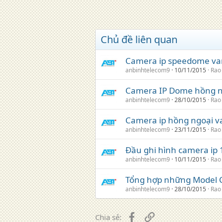
Chủ đề liên quan
Camera ip speedome va
anbinhtelecom9
10/11/2015
Rao
Camera IP Dome hồng n
anbinhtelecom9
28/10/2015
Rao
Camera ip hồng ngoại v
anbinhtelecom9
23/11/2015
Rao
Đầu ghi hình camera ip
anbinhtelecom9
10/11/2015
Rao
Tổng hợp những Model 
anbinhtelecom9
28/10/2015
Rao
Facebook
Liên kết
Chia sẻ: