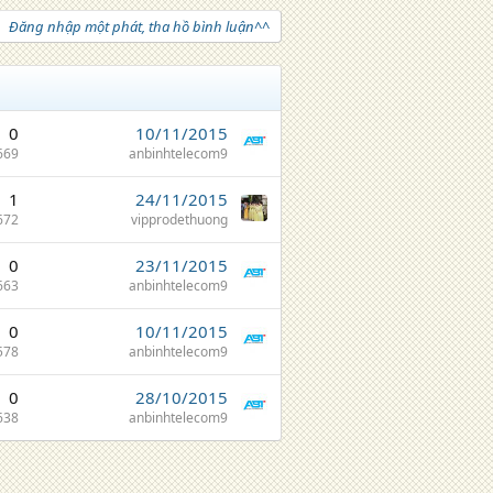
Đăng nhập một phát, tha hồ bình luận^^
0
10/11/2015
669
anbinhtelecom9
1
24/11/2015
672
vipprodethuong
0
23/11/2015
663
anbinhtelecom9
0
10/11/2015
578
anbinhtelecom9
0
28/10/2015
638
anbinhtelecom9