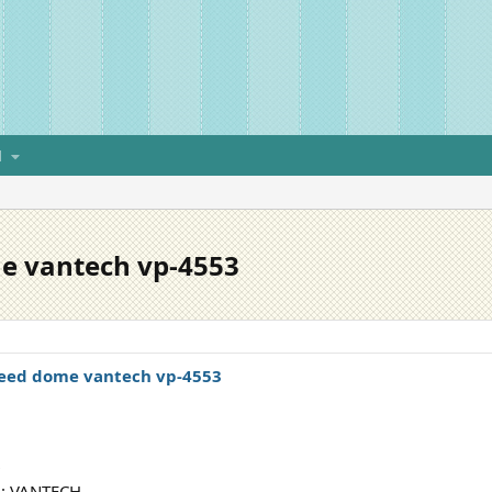
H
e vantech vp-4553
eed dome vantech vp-4553
9
 : VANTECH