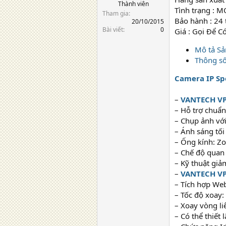
Thành viên
Tình trạng : 
Tham gia
Bảo hành : 24
20/10/2015
Bài viết
0
Giá : Gọi Để C
Mô tả S
Thông số
Camera IP S
–
VANTECH VP
– Hỗ trợ chuẩ
– Chụp ảnh vớ
– Ánh sáng tối
– Ống kính: Z
– Chế độ quan 
– Kỹ thuật gi
–
VANTECH VP
– Tích hợp Web
– Tốc độ xoay:
– Xoay vòng li
– Có thể thiết 