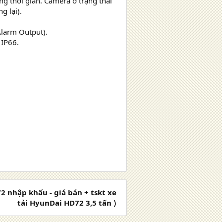
g thời gian. Camera ở trạng thái
g lại).
Alarm Output).
 IP66.
2 nhập khẩu - giá bán + tskt xe
tải HyunDai HD72 3,5 tấn 〉