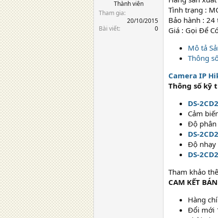
Thành viên
Tình trạng : 
Tham gia
Bảo hành : 24
20/10/2015
Bài viết
0
Giá : Gọi Để C
Mô tả S
Thông số
Camera IP H
Thông số kỹ 
DS-2CD
Cảm biến
Độ phân 
DS-2CD
Độ nhạy 
DS-2CD
Tham khảo th
CAM KẾT BÁ
Hàng chí
Đổi mới 