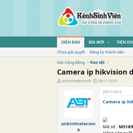
DIỄN ĐÀN
BÀI MỚI
TIỆN ÍC
Chưa giải quyết
Đăng ký thành viên
Góc Cộng Đồng
Rao vặt
Camera ip hikvision
T
N
anbinhtelecom9
28/11/2015
á
g
c
à
28/11/2015
g
y
Camera ip hi
i
đ
ả
ă
n
g
anbinhtelecom
Mã số :
MS18
9
Hãng sản xuất 