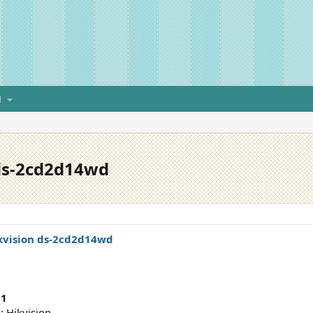
H
 ds-2cd2d14wd
kvision ds-2cd2d14wd
91
: Hikvision