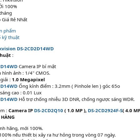
MỚi 100%
 tháng
ó Giá Rẻ Nhất
ản phẩm
 kỹ thuật
ikvision DS-2CD2D14WD
thuật
:
2D14WD
Camera IP bí mật
 hình ảnh : 1/4" CMOS.
giải :
1.0 Megapixel
2D14WD
Ống kính điểm : 3.2mm ( Pinhole len ) góc 65o
sáng cao : 0.01 Lux
2D14WD
Hỗ trợ chống nhiễu 3D DNR, chống ngược sáng WDR.
êm :
Camera IP
DS-2CD2Q10
( 1.0 MP ),
DS-2CD2924F-S
( 4.0 MP
N HÀNG
nh hãng, mới 100%.
100% nếu thiết bị xảy ra hư hỏng trong vòng 07 ngày.