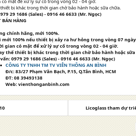
n có mặt để xử lý sự cố trong vòng 02 - 04 giờ.
 thiết bị khác trong thời gian chờ bảo hành hoặc sữa chữa.
979 29 1686 (Sales) - 0916 46 6633 (Mr. Ngọc)
T BÁN HÀNG
ng chính hãng, mới 100%.
i mới 100% nếu thiết bị xảy ra hư hỏng trong vòng 07 ngày
ời gian có mặt để xử lý sự cố trong vòng 02 - 04 giờ.
ay thế thiết bị khác trong thời gian chờ bảo hành hoặc sữa
 vấn:
0979 29 1686 (Sales) - 0916 46 6633 (Mr. Ngọc)
CÔNG TY TNHH TM TV VIỄN THÔNG AN BÌNH
Đ/c: 83/27 Phạm Văn Bạch, P.15, Q.Tân Bình, HCM
ĐT: 08 39493138
Web: vienthonganbinh.com
q10
Licoglass tham dự tri