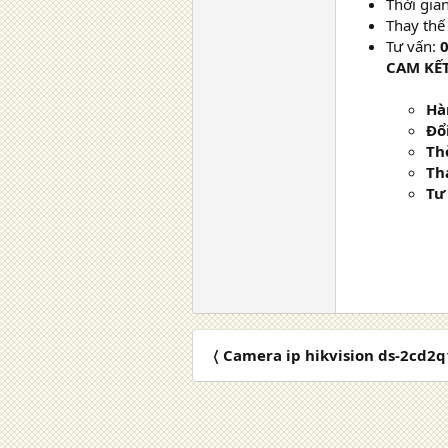
Thời gia
Thay thế
Tư vấn:
0
CAM KẾ
Hà
Đổ
Th
Th
Tư
〈 Camera ip hikvision ds-2cd2