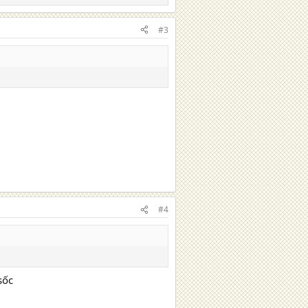
#3
#4
sốc