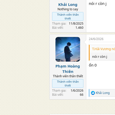
nói r còn j
Khải Long
Nothing to say
Thành viên thân
thiết
Tham gia
11/8/2025
Bài viết
1.460
24/6/2026
T.Hải Vương nó
nói r còn j
ổn 0
Phạm Hoàng
Thiên
Thành viên thân thiết
Thành viên thân
thiết
Tham gia
1/6/2026
Khải Long
R
Bài viết
66
e
a
c
t