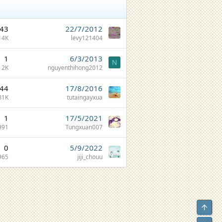
43
22/7/2012
14K
levy121404
1
6/3/2013
N
2K
nguyenthihong2012
44
17/8/2016
81K
tutaingayxua
1
17/5/2021
991
Tungxuan007
0
5/9/2022
965
jiji_chouu
Top