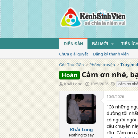
DIỄN ĐÀN
BÀI MỚI
TIỆN ÍC
Chưa giải quyết
Đăng ký thành viên
Góc Thư Giãn
Phòng truyện
Truyện d
Cảm ơn nhé, bạ
Hoàn
T
N
T
Khải Long
10/5/2026
cảm ơn nh
á
g
ừ
c
à
k
10/5/2026
g
y
h
i
đ
ó
"Có những ngườ
ả
ă
a
đường tối nhất
n
có người ngồi
g
câu chuyện này
Khải Long
cậu. Cảm ơn cậ
Nothing to say