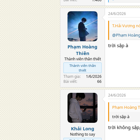
e
a
24/6/2026
c
t
i
T.Hải Vương nó
o
n
@Phạm Hoàng
s
:
trời sập à
Phạm Hoàng
Thiên
Thành viên thân thiết
Thành viên thân
thiết
Tham gia
1/6/2026
Bài viết
66
24/6/2026
Phạm Hoàng Th
trời sập à
trời không sập
Khải Long
Nothing to say