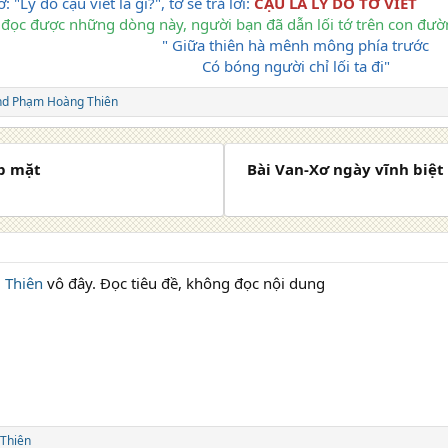
: "Lý do cậu viết là gì?", tớ sẽ trả lời:
CẬU LÀ LÝ DO TỚ VIẾT
đọc được những dòng này, người bạn đã dẫn lối tớ trên con đườ
" Giữa thiên hà mênh mông phía trước
Có bóng người chỉ lối ta đi"
nd
Phạm Hoàng Thiên
p mặt
Bài Van-Xơ ngày vĩnh biệt
 Thiên
vô đây. Đọc tiêu đề, không đọc nội dung
Thiên