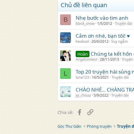
i
Chủ đề liên quan
o
n
s
Nhẹ bước vào tim anh
B
:
black_snow
1/5/2012
Truyện dài
Cảm ơn nhé, bạn tôi! ♥
heokool
20/6/2012
Suy ngẫm
Chúng ta kết hôn 
Hoàn
Angelsmilest
28/11/2013
Truyện 
Top 20 truyện hài sủng 
L
lona123
16/5/2021
Truyện dài
CHÀO NHÉ… CHÀNG TRAI 
jiji_chouu
5/9/2022
Truyện dài
Facebook
Liên kết
Chia sẻ:
Góc Thư Giãn
Phòng truyện
Truyện d