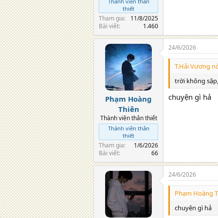
Thành viên thân
thiết
Tham gia
11/8/2025
Bài viết
1.460
24/6/2026
T.Hải Vương nó
trời không sập,
chuyện gì hả
Phạm Hoàng
Thiên
Thành viên thân thiết
Thành viên thân
thiết
Tham gia
1/6/2026
Bài viết
66
24/6/2026
Phạm Hoàng Th
chuyện gì hả