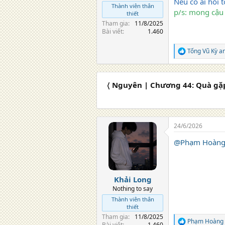
Nếu có ai hỏi tớ
Thành viên thân
p/s: mong cậu 
thiết
Tham gia
11/8/2025
Bài viết
1.460
Tống Vũ Kỳ
a
R
e
a
c
〈 Nguyên | Chương 44: Quà gặ
t
i
o
n
s
24/6/2026
:
@Phạm Hoàng
Khải Long
Nothing to say
Thành viên thân
thiết
Tham gia
11/8/2025
Phạm Hoàng 
R
Bài viết
1.460