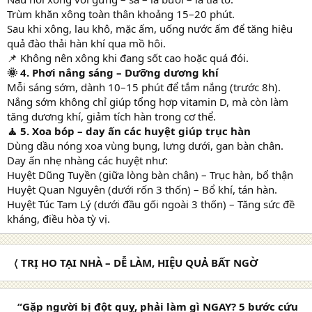
Trùm khăn xông toàn thân khoảng 15–20 phút.
Sau khi xông, lau khô, mặc ấm, uống nước ấm để tăng hiệu
quả đào thải hàn khí qua mồ hôi.
📌 Không nên xông khi đang sốt cao hoặc quá đói.
🌞 4. Phơi nắng sáng – Dưỡng dương khí
Mỗi sáng sớm, dành 10–15 phút để tắm nắng (trước 8h).
Nắng sớm không chỉ giúp tổng hợp vitamin D, mà còn làm
tăng dương khí, giảm tích hàn trong cơ thể.
🧘 5. Xoa bóp – day ấn các huyệt giúp trục hàn
Dùng dầu nóng xoa vùng bụng, lưng dưới, gan bàn chân.
Day ấn nhẹ nhàng các huyệt như:
Huyệt Dũng Tuyền (giữa lòng bàn chân) – Trục hàn, bổ thận
Huyệt Quan Nguyên (dưới rốn 3 thốn) – Bổ khí, tán hàn.
Huyệt Túc Tam Lý (dưới đầu gối ngoài 3 thốn) – Tăng sức đề
kháng, điều hòa tỳ vị.
〈 TRỊ HO TẠI NHÀ – DỄ LÀM, HIỆU QUẢ BẤT NGỜ
“Gặp người bị đột quỵ, phải làm gì NGAY? 5 bước cứu