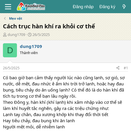
Đăng nhập
Đăng ký
Mẹo vặt
Cách trục hàn khí ra khỏi cơ thể
T
N
dung1709
26/5/2025
á
g
c
à
dung1709
D
g
y
Thành viên
i
đ
ả
ă
n
26/5/2025
#1
g
Có bao giờ bạn cảm thấy người lúc nào cũng lạnh, sợ gió, sợ
nước, dễ mệt, đau nhức ê ẩm khi trời trở lạnh, hoặc hay đau
bụng, tiêu chảy do ăn uống lạnh? Có thể đó là do hàn khí đã
tích tụ trong cơ thể bạn lâu ngày rồi.
Theo Đông y, hàn khí (khí lạnh) khi xâm nhập vào cơ thể sẽ
làm khí huyết tắc nghẽn, gây ra các triệu chứng như:
Lạnh tay chân, đau xương khớp khi thay đổi thời tiết
Hay tiêu chảy, đau bụng khi ăn lạnh
Người mệt mỏi, dễ nhiễm lạnh