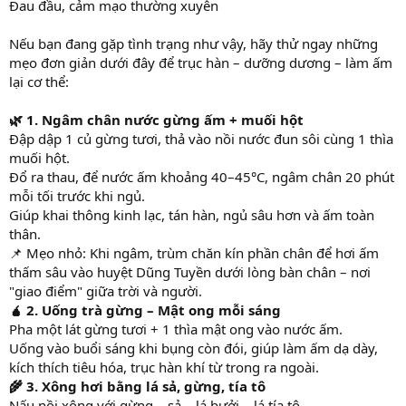
Đau đầu, cảm mạo thường xuyên
Nếu bạn đang gặp tình trạng như vậy, hãy thử ngay những
mẹo đơn giản dưới đây để trục hàn – dưỡng dương – làm ấm
lại cơ thể:
🌿 1. Ngâm chân nước gừng ấm + muối hột
Đập dập 1 củ gừng tươi, thả vào nồi nước đun sôi cùng 1 thìa
muối hột.
Đổ ra thau, để nước ấm khoảng 40–45°C, ngâm chân 20 phút
mỗi tối trước khi ngủ.
Giúp khai thông kinh lạc, tán hàn, ngủ sâu hơn và ấm toàn
thân.
📌 Mẹo nhỏ: Khi ngâm, trùm chăn kín phần chân để hơi ấm
thấm sâu vào huyệt Dũng Tuyền dưới lòng bàn chân – nơi
"giao điểm" giữa trời và người.
🧉 2. Uống trà gừng – Mật ong mỗi sáng
Pha một lát gừng tươi + 1 thìa mật ong vào nước ấm.
Uống vào buổi sáng khi bụng còn đói, giúp làm ấm dạ dày,
kích thích tiêu hóa, trục hàn khí từ trong ra ngoài.
🌾 3. Xông hơi bằng lá sả, gừng, tía tô
Nấu nồi xông với gừng – sả – lá bưởi – lá tía tô.