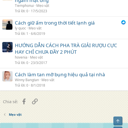
ngâm mật ong
Tiemphonui
Mẹo vặt
Trả lời
0
17/5/2023
Cách giữ ấm trong thời tiết lạnh giá
ly quoc
Mẹo vặt
Trả lời
1
6/6/2019
HƯỚNG DẪN CÁCH PHA TRÀ GIẢI RƯỢU CỰC
HAY CHỈ CHƯA ĐẦY 2 PHÚT
hovenia
Mẹo vặt
Trả lời
0
23/3/2017
Cách làm tan mỡ bụng hiệu quả tại nhà
Winny Bangtan
Mẹo vặt
Trả lời
0
8/1/2018
Facebook
Liên kết
Chia sẻ:
Mẹo vặt
Top