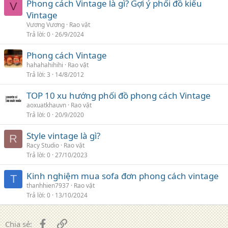
Phong cách Vintage là gì? Gợi ý phối đồ kiểu
V
Vintage
Vương Vương
Rao vặt
Trả lời
0
26/9/2024
Phong cách Vintage
hahahahihihi
Rao vặt
Trả lời
3
14/8/2012
TOP 10 xu hướng phối đồ phong cách Vintage
aoxuatkhauvn
Rao vặt
Trả lời
0
20/9/2020
Style vintage là gì?
R
Racy Studio
Rao vặt
Trả lời
0
27/10/2023
Kinh nghiệm mua sofa đơn phong cách vintage
T
thanhhien7937
Rao vặt
Trả lời
0
13/10/2024
Facebook
Liên kết
Chia sẻ: