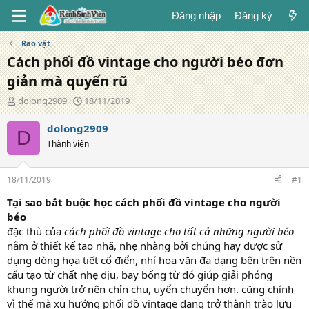
Đăng nhập
Đăng ký
Rao vặt
Cách phối đồ vintage cho người béo đơn
giản mà quyến rũ
T
N
dolong2909
18/11/2019
á
g
c
à
dolong2909
D
g
y
Thành viên
i
đ
ả
ă
n
18/11/2019
#1
g
Tại sao bắt buộc học cách phối đồ vintage cho người
béo
đặc thù của
cách phối đồ vintage cho tất cả những người béo
nằm ở thiết kế tao nhã, nhẹ nhàng bởi chúng hay được sử
dụng dòng họa tiết cổ điển, nhí hoa văn đa dạng bên trên nền
cấu tạo từ chất nhẹ dịu, bay bổng từ đó giúp giải phóng
khung người trở nên chỉn chu, uyển chuyển hơn. cũng chính
vì thế mà xu hướng phối đồ vintage đang trở thành trào lưu