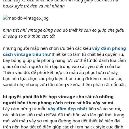
ha.ck style trẻ đẹp và nhí nhảnh
hình tiết nhí vintage cùng họa đồ thiết kế can eo giúp che giấu
đi vòng eo mỡ thừa cực tốt
những người mập nên chọn ưu tiên các kiểu
váy đầm phong
cách vintage tiểu thư
thiết kế có làm từ chất liệu quyến rũ,
bay bổng giúp giải phóng năng lực cơ thể từ đó đánh lừa cảm
giác của mắt người nhìn tập trung vào các yếu điểm của tôi.
Thêm vào đó, để phối kết hợp có mẫu âu phục hợp rơ này,
bạn nên lựa chọn các phụ kiện thời trang đi kèm như túi cói,
sandal nhẹ nhàng vừa tôn dáng vẻ vừa thêm phần rất nổi bật.
bí quyết phối đồ kết hợp vintage cho tất cả những
người béo theo phong cách retro sở hữu váy sơ mi
Lấy cảm hứng từ mẫu
váy đầm đẹp nhất
liền và áo sơ-mi,
các nhà tạo kiểu mẫu NEVA đã thổi hồn vào làn gió thời trang
mới với mẫu váy sơ-mi qua đường họa tiết thiết kế hiện đại
trên nền họa tiết cổ điển giúp các chị em ha.ck style cực đỉnh