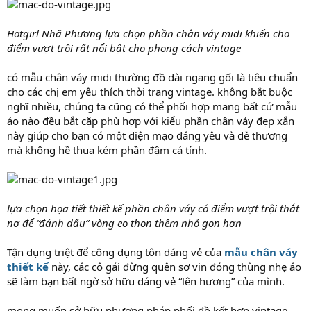
Hotgirl Nhã Phương lựa chọn phần chân váy midi khiến cho
điểm vượt trội rất nổi bật cho phong cách vintage
có mẫu chân váy midi thường đồ dài ngang gối là tiêu chuẩn
cho các chị em yêu thích thời trang vintage. không bắt buộc
nghĩ nhiều, chúng ta cũng có thể phối hợp mang bất cứ mẫu
áo nào đều bắt cặp phù hợp với kiểu phần chân váy đẹp xắn
này giúp cho bạn có một diện mạo đáng yêu và dễ thương
mà không hề thua kém phần đậm cá tính.
lựa chọn họa tiết thiết kế phần chân váy có điểm vượt trội thắt
nơ để “đánh dấu” vòng eo thon thêm nhỏ gọn hơn
Tận dụng triệt để công dụng tôn dáng vẻ của
mẫu chân váy
thiết kế
này, các cô gái đừng quên sơ vin đóng thùng nhẹ áo
sẽ làm bạn bất ngờ sở hữu dáng vẻ “lên hương” của mình.
mong muốn sở hữu phương pháp phối đồ kết hợp vintage