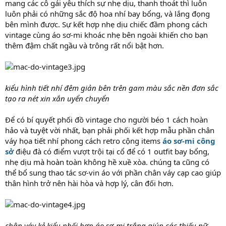
mang các cô gái yêu thích sự nhẹ dịu, thanh thoát thì luôn
luôn phải có những sắc độ hoa nhí bay bổng, và lắng đọng
bên mình được. Sự kết hợp nhẹ dịu chiếc đầm phong cách
vintage cùng áo sơ-mi khoác nhẹ bên ngoài khiến cho bạn
thêm đậm chất ngầu và trông rất nổi bật hơn.
kiểu hình tiết nhí đêm giản bên trên gam màu sắc nền đơn sắc
tạo ra nét xin xắn uyển chuyển
Để có bí quyết phối đồ vintage cho người béo 1 cách hoàn
hảo và tuyệt vời nhất, bạn phải phối kết hợp mẫu phần chân
váy họa tiết nhí phong cách retro cộng items
áo sơ-mi công
sở
điệu đà có điểm vượt trội tại cổ để có 1 outfit bay bổng,
nhẹ dịu mà hoàn toàn không hề xuề xòa. chúng ta cũng có
thể bổ sung thao tác sơ-vin áo với phần chân váy cạp cao giúp
thân hình trở nên hài hòa và hợp lý, cân đối hơn.
chân váy kẻ kiểu phối hợp áo sơ-mi trắng giúp các thiếu nữ