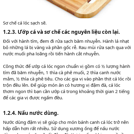
Sơ chế cá lóc sạch sẽ.
1.2.3. Ướp cá và sơ chế các nguyên liệu còn lại.​
Đối với hành tím, đem đi rửa sạch băm nhuyễn. Hành lá nhạt
bỏ những lá bị vàng và phần gốc rễ. Rau mùi rửa sạch qua với
nước muối pha loãng rồi tiến hành cắt nhuyễn.
Công thức để ướp cá lóc ngon chuẩn vị gồm có ½ lượng hành
tím đã băm nhuyễn, 1 thìa cà phê muối, 2 thìa canh nước
mắm, ½ thìa cà phê tiêu. Cho các gia vị vào phần thịt cá lóc rồi
trộn đều lên. Để giúp món ăn có hương vị đậm đà, cá lóc
thơm ngon thì bạn cần ướp cá trong khoảng thời gian 2 tiếng
để các gia vị được ngấm đều.
1.2.4. Nấu nước dùng.​
Nước dùng đậm vị sẽ giúp cho món bánh canh cá lóc trở nên
hấp dẫn hơn rất nhiều. Sử dụng xương ống để nấu nước