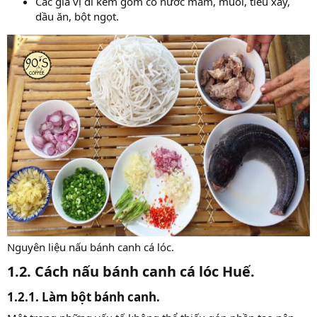
Các gia vị đi kèm gồm có nước mắm, muối, tiêu xay,
dầu ăn, bột ngọt.
Nguyên liệu nấu bánh canh cá lóc.
1.2. Cách nấu bánh canh cá lóc Huế.​
1.2.1. Làm bột bánh canh.​