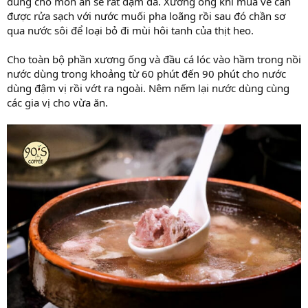
dùng cho món ăn sẽ rất đậm đà. Xương ống khi mua về cần
được rửa sạch với nước muối pha loãng rồi sau đó chần sơ
qua nước sôi để loại bỏ đi mùi hôi tanh của thịt heo.
Cho toàn bộ phần xương ống và đầu cá lóc vào hầm trong nồi
nước dùng trong khoảng từ 60 phút đến 90 phút cho nước
dùng đậm vị rồi vớt ra ngoài. Nêm nếm lại nước dùng cùng
các gia vị cho vừa ăn.