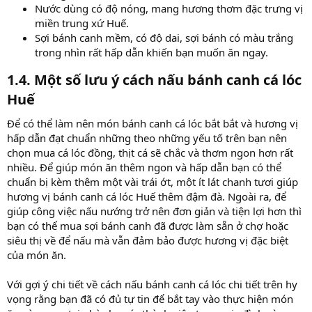
Nước dùng có độ nóng, mang hương thơm đặc trưng vị
miền trung xứ Huế.
Sợi bánh canh mềm, có độ dai, sợi bánh có màu trắng
trong nhìn rất hấp dẫn khiến bạn muốn ăn ngay.
1.4. Một số lưu ý cách nấu bánh canh cá lóc
Huế​
Để có thể làm nên món bánh canh cá lóc bắt bắt và hương vị
hấp dẫn đạt chuẩn những theo những yếu tố trên bạn nên
chọn mua cá lóc đồng, thịt cá sẽ chắc và thơm ngon hơn rất
nhiều. Để giúp món ăn thêm ngon và hấp dẫn bạn có thể
chuẩn bị kèm thêm một vài trái ớt, một ít lát chanh tươi giúp
hương vị bánh canh cá lóc Huế thêm đậm đà. Ngoài ra, để
giúp công việc nấu nướng trở nên đơn giản và tiện lợi hơn thì
bạn có thể mua sợi bánh canh đã được làm sẵn ở chợ hoặc
siêu thị về để nấu mà vẫn đảm bảo được hương vị đặc biệt
của món ăn.
Với gợi ý chi tiết về cách nấu bánh canh cá lóc chi tiết trên hy
vọng rằng bạn đã có đủ tự tin để bắt tay vào thực hiện món