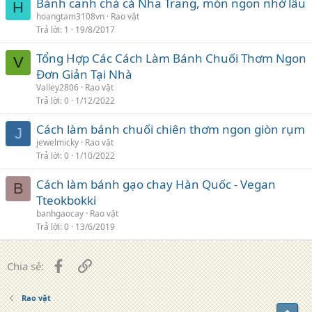
Bánh canh chả cá Nha Trang, món ngon nhớ lâu
H
hoangtam3108vn
Rao vặt
Trả lời
1
19/8/2017
Tổng Hợp Các Cách Làm Bánh Chuối Thơm Ngon
V
Đơn Giản Tại Nhà
Valley2806
Rao vặt
Trả lời
0
1/12/2022
Cách làm bánh chuối chiên thơm ngon giòn rụm
J
jewelmicky
Rao vặt
Trả lời
0
1/10/2022
Cách làm bánh gạo chay Hàn Quốc - Vegan
B
Tteokbokki
banhgaocay
Rao vặt
Trả lời
0
13/6/2019
Facebook
Liên kết
Chia sẻ:
Rao vặt