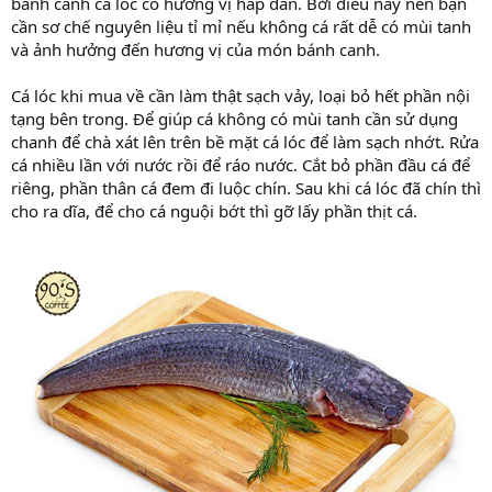
bánh canh cá lóc có hương vị hấp dẫn. Bởi điều này nên bạn
cần sơ chế nguyên liệu tỉ mỉ nếu không cá rất dễ có mùi tanh
và ảnh hưởng đến hương vị của món bánh canh.
Cá lóc khi mua về cần làm thật sạch vảy, loại bỏ hết phần nội
tạng bên trong. Để giúp cá không có mùi tanh cần sử dụng
chanh để chà xát lên trên bề mặt cá lóc để làm sạch nhớt. Rửa
cá nhiều lần với nước rồi để ráo nước. Cắt bỏ phần đầu cá để
riêng, phần thân cá đem đi luộc chín. Sau khi cá lóc đã chín thì
cho ra dĩa, để cho cá nguội bớt thì gỡ lấy phần thịt cá.