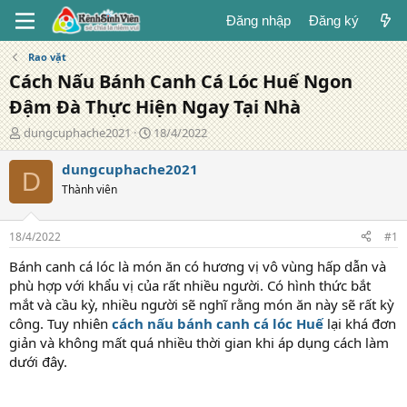
Đăng nhập
Đăng ký
Rao vặt
Cách Nấu Bánh Canh Cá Lóc Huế Ngon
Đậm Đà Thực Hiện Ngay Tại Nhà
T
N
dungcuphache2021
18/4/2022
á
g
c
à
dungcuphache2021
D
g
y
Thành viên
i
đ
ả
ă
n
18/4/2022
#1
g
Bánh canh cá lóc là món ăn có hương vị vô vùng hấp dẫn và
phù hợp với khẩu vị của rất nhiều người. Có hình thức bắt
mắt và cầu kỳ, nhiều người sẽ nghĩ rằng món ăn này sẽ rất kỳ
công. Tuy nhiên
cách nấu bánh canh cá lóc Huế
lại khá đơn
giản và không mất quá nhiều thời gian khi áp dụng cách làm
dưới đây.