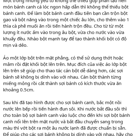
Một trong những yếu tố không thể thiếu góp phần tạo nên
món bánh canh cá lóc ngon hấp dẫn thì không thể thiếu bột
bánh canh. Để làm bột bánh canh đầu tiên bạn cần trộn bột
gạo và bột năng vào trong một chiếc âu lớn, cho thêm vào 1
thìa cà phê muối ăn rồi tiến hành trộn đều. Cho từ từ một
lượng ít nước ấm vào trong âu bột, vừa cho nước vào vừa
khuấy đều. Nhào bột mạnh tay để tạo thành khối bột có độ
mịn và dẻo.
Áo một lớp bột trên mặt phẳng, có thể sử dụng thớt hoặc
mâm rồi đặt khối bột lên trên. Mục đích của việc áo lớp bột
lên trên sẽ giúp cho thao tác cán bột dễ dàng hơn, các sợi
bánh sẽ không bị dính vào với nhau. Cán bột thành từng
miếng mỏng rồi cắt thành sợi bánh có kích thước vừa ăn
khoảng 0.5cm.
Sau khi đã tạo hình được cho sợi bánh canh, bắc một nồi
nước lên bếp rồi tiến hành đun sôi. Khi nước bắt đầu sôi thì
cho toàn bộ sợi bánh canh vào luộc cho đến khi sợi bột bánh
canh nổi lên trên mặt nước và bắt đầu chuyển sang trong
màu thì vớt bột ra một âu nước lạnh đã được chuẩn bị sẵn.
Để giúp cho các sợi bánh không bị dính vào với nhau, hãy cho