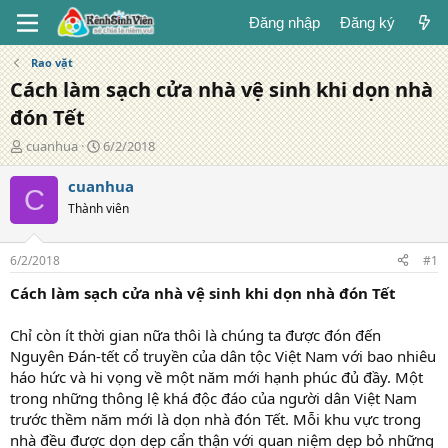
Đăng nhập
Đăng ký
Rao vặt
Cách làm sạch cửa nhà vệ sinh khi dọn nhà
đón Tết
T
N
cuanhua
6/2/2018
á
g
c
à
cuanhua
C
g
y
Thành viên
i
đ
ả
ă
n
6/2/2018
#1
g
Cách làm sạch cửa nhà vệ sinh khi dọn nhà đón Tết
Chỉ còn ít thời gian nữa thôi là chúng ta được đón đến
Nguyên Đán-tết cổ truyền của dân tộc Việt Nam với bao nhiêu
háo hức và hi vọng về một năm mới hạnh phúc đủ đầy. Một
trong những thông lệ khá độc đáo của người dân Việt Nam
trước thềm năm mới là dọn nhà đón Tết. Mỗi khu vực trong
nhà đều được dọn dẹp cẩn thận với quan niệm dẹp bỏ những