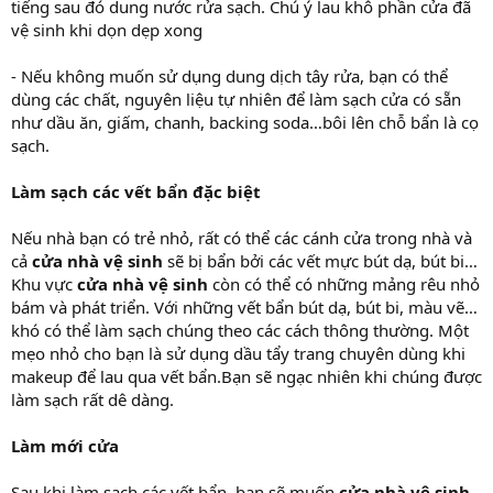
tiếng sau đó dung nước rửa sạch. Chú ý lau khô phần cửa đã
vệ sinh khi dọn dẹp xong
- Nếu không muốn sử dụng dung dịch tây rửa, bạn có thể
dùng các chất, nguyên liệu tự nhiên để làm sạch cửa có sẵn
như dầu ăn, giấm, chanh, backing soda…bôi lên chỗ bẩn là cọ
sạch.
Làm sạch các vết bẩn đặc biệt
Nếu nhà bạn có trẻ nhỏ, rất có thể các cánh cửa trong nhà và
cả
cửa nhà vệ sinh
sẽ bị bẩn bởi các vết mực bút dạ, bút bi…
Khu vực
cửa nhà vệ sinh
còn có thể có những mảng rêu nhỏ
bám và phát triển. Với những vết bẩn bút dạ, bút bi, màu vẽ…
khó có thể làm sạch chúng theo các cách thông thường. Một
mẹo nhỏ cho bạn là sử dụng dầu tẩy trang chuyên dùng khi
makeup để lau qua vết bẩn.Bạn sẽ ngạc nhiên khi chúng được
làm sạch rất dê dàng.
Làm mới cửa
Sau khi làm sạch các vết bẩn, bạn sẽ muốn
cửa nhà vệ sinh