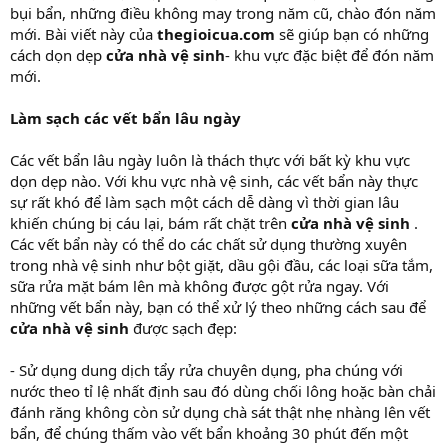
bụi bẩn, những điều không may trong năm cũ, chào đón năm
mới. Bài viết này của
thegioicua.com
sẽ giúp bạn có những
cách dọn dẹp
cửa nhà vệ sinh
- khu vực đặc biệt để đón năm
mới.
Làm sạch các vết bẩn lâu ngày
Các vết bẩn lâu ngày luôn là thách thực với bất kỳ khu vực
dọn dẹp nào. Với khu vực nhà vệ sinh, các vết bẩn này thực
sự rất khó để làm sạch một cách dễ dàng vì thời gian lâu
khiến chúng bị cáu lại, bám rất chặt trên
cửa nhà vệ sinh
.
Các vết bẩn này có thể do các chất sử dụng thường xuyên
trong nhà vệ sinh như bột giặt, dầu gội đầu, các loại sữa tắm,
sữa rửa mặt bám lên mà không được gột rửa ngay. Với
những vết bẩn này, bạn có thể xử lý theo những cách sau để
cửa nhà vệ sinh
được sạch đẹp:
- Sử dụng dung dịch tẩy rửa chuyên dụng, pha chúng với
nước theo tỉ lệ nhất định sau đó dùng chối lông hoặc bàn chải
đánh răng không còn sử dụng chà sát thật nhẹ nhàng lên vết
bẩn, để chúng thấm vào vết bẩn khoảng 30 phút đến một