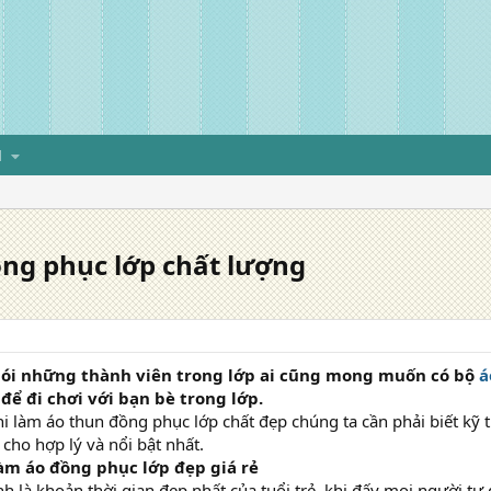
H
ng phục lớp chất lượng
nói những thành viên trong lớp ai cũng mong muốn có bộ
á
để đi chơi với bạn bè trong lớp.
hi làm áo thun đồng phục lớp chất đẹp chúng ta cần phải biết kỹ th
 cho hợp lý và nổi bật nhất.
làm áo đồng phục lớp đẹp giá rẻ
inh là khoản thời gian đẹp nhất của tuổi trẻ, khi đấy mọi người t