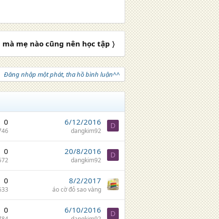
i mà mẹ nào cũng nên học tập 〉
Đăng nhập một phát, tha hồ bình luận^^
0
6/12/2016
D
746
dangkim92
0
20/8/2016
D
572
dangkim92
0
8/2/2017
633
áo cờ đỏ sao vàng
0
6/10/2016
D
784
dangkim92