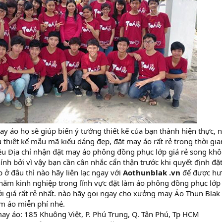
ay áo họ sẽ giúp biến ý tưởng thiết kế của bạn thành hiện thực
u thiêt kế mẫu mã kiểu dáng đẹp, đặt may áo rất rẻ trong thời gi
iều Địa chỉ nhận đặt may áo phông đồng phục lớp giá rẻ song khô
ính bởi vì vậy bạn cần cân nhắc cẩn thận trước khi quyết định đ
p ở đâu thì nào hãy liên lạc ngay với
Aothunblak .vn
để được hư
 năm kinh nghiệp trong lĩnh vực đặt làm áo phông đồng phục lớp 
ới giá rất rẻ nhất. nào hãy gọi ngay cho xưởng may Áo Thun Blak
m áo miễn phí nhé.
ay áo: 185 Khuông Việt, P. Phú Trung, Q. Tân Phú, Tp HCM