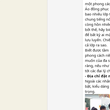
một phong cách
Áo đồng phục l
bao nhiêu lớp 
chung tiếng nó
còng hồn nhiên
bởi thế, hãy b
để bất kỳ ai m
lưu luyến. Chi
cả lớp ra sao.
Biết được tầm 
phong cách riê
muốn của đa s
ràng, nếu như b
tới các đại lý
- Địa chỉ đặt
Ngoài các nhân
bật, kiểu dáng
trọng.