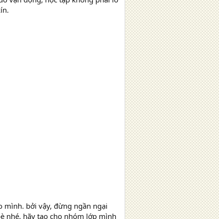
ín.
ho mình. bởi vậy, đừng ngần ngại
bè nhé, hãy tạo cho nhóm lớp mình