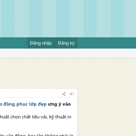
Đăng nhập
Đăng ký
#1
o đồng phục lớp đẹp
ưng ý vào
uật chọn chất liệu vải, kỹ thuật ịn
ự do vận động, học tập không phải lo