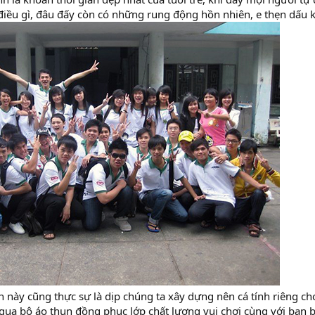
điều gì, đâu đấy còn có những rung động hồn nhiên, e thẹn dấu k
n này cũng thực sự là dịp chúng ta xây dựng nên cá tính riêng c
qua bộ áo thun đồng phục lớp chất lượng vui chơi cùng với bạn 