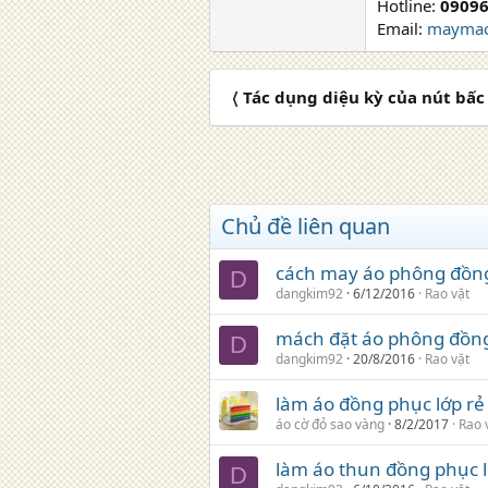
Hotline:
09096
Email:
maymac
〈 Tác dụng diệu kỳ của nút bấ
Chủ đề liên quan
cách may áo phông đồng 
D
dangkim92
6/12/2016
Rao vặt
mách đặt áo phông đồng 
D
dangkim92
20/8/2016
Rao vặt
làm áo đồng phục lớp rẻ
áo cờ đỏ sao vàng
8/2/2017
Rao 
làm áo thun đồng phục l
D