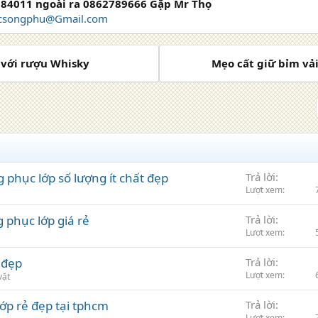
84011 ngoài ra 0862789666 Gặp Mr Thọ
songphu@Gmail.com
c với rượu Whisky
Mẹo cất giữ bỉm vả
phục lớp số lượng ít chất đẹp
Trả lời
Lượt xem
phục lớp giá rẻ
Trả lời
Lượt xem
 đẹp
Trả lời
Lượt xem
vặt
ớp rẻ đẹp tại tphcm
Trả lời
Lượt xem