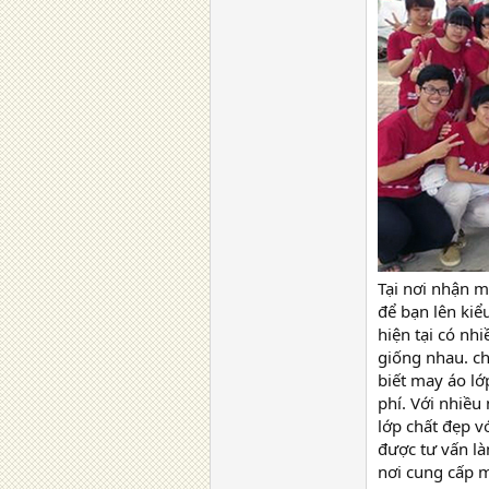
Tại nơi nhận m
để bạn lên kiể
hiện tại có nh
giống nhau. ch
biết may áo lớ
phí. Với nhiều
lớp chất đẹp v
được tư vấn là
nơi cung cấp m