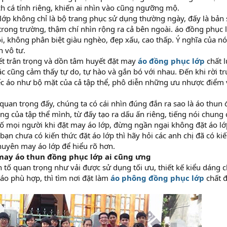
 cá tính riêng, khiến ai nhìn vào cũng ngưỡng mộ.
ớp không chỉ là bộ trang phục sử dụng thường ngày, đấy là bản
trong trường, thậm chí nhìn rộng ra cả bên ngoài. áo đồng phục
i, không phân biệt giàu nghèo, đẹp xấu, cao thấp. Ý nghĩa của nó
 vô tư.
iết trân trọng và dồn tâm huyết đặt may
áo đồng phục lớp
chất l
ặc cũng cảm thấy tự do, tự hào và gắn bó với nhau. Đến khi rời 
ếc áo như bộ mặt của cả tập thể, phô diễn những ưu nhược điểm
quan trọng đấy, chúng ta có cái nhìn đúng đắn ra sao là áo thu
ng của tập thể mình, từ đấy tạo ra dấu ấn riêng, tiếng nói chung
ố mọi người khi đặt may áo lớp, đừng ngần ngại không đặt áo lớ
ạn chưa có kiến thức đặt áo lớp thì hãy hỏi các anh chị đã có kiến
 chuyên may áo lớp để hiểu rõ hơn.
 may áo thun đồng phục lớp ai cũng ưng
 tố quan trọng như vải được sử dụng tối ưu, thiết kế kiểu dáng ch
 áo phù hợp, thì tìm nơi đặt làm
áo phông đồng phục lớp
chất 