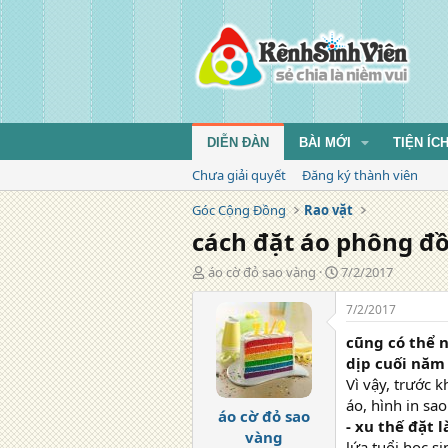
DIỄN ĐÀN
BÀI MỚI
TIỆN ÍC
Chưa giải quyết
Đăng ký thành viên
Góc Cộng Đồng
Rao vặt
cách đặt áo phông đồ
T
N
áo cờ đỏ sao vàng
7/2/2017
á
g
c
à
7/2/2017
g
y
cũng có thể 
i
đ
ả
ă
dịp cuối năm 
n
Vì vậy, trước k
g
áo, hình in sao
áo cờ đỏ sao
- xu thế đặt 
vàng
lứa tuổi học s