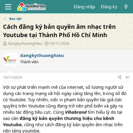
Đăng nhập
Đăng ký
Rao vặt
Cách đăng ký bản quyền âm nhạc trên
Youtube tại Thành Phố Hồ Chí Minh
T
N
dangkythuonghieu
16/11/2024
á
g
c
à
dangkythuonghieu
g
y
Thành viên
i
đ
ả
ă
n
16/11/2024
#1
g
Với sự phát triển mạnh mẽ của internet, số lượng người sử
dụng các trang mạng xã hội ngày càng tăng lên, trong số đó
có Youtube. Tuy nhiên, việc vi phạm bản quyền tác giả (tác
quyền) trên Youtube cũng đang trở nên phổ biến và gây ra
nhiều tác động tiêu cực. Cùng
Vihabrand
tìm hiểu lý do tại
sao cần
đăng ký bản quyền thương hiệu cho kênh
Youtube
, cũng như cách đăng ký bản quyền âm nhạc trên
nền tảng youtobe.