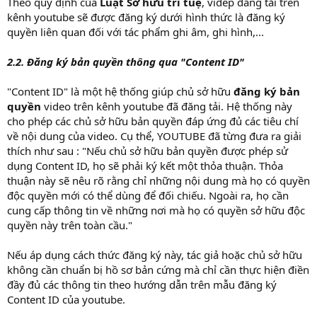
Theo quy định của
Luật Sở hữu trí tuệ
, videp đăng tải trên
kênh youtube sẽ được đăng ký dưới hình thức là đăng ký
quyền liên quan đối với tác phẩm ghi âm, ghi hình,...
2.2. Đăng ký bản quyền thông qua "Content ID"
"Content ID" là một hệ thống giúp chủ sở hữu
đăng ký bản
quyền
video trên kênh youtube đã đăng tải. Hệ thống này
cho phép các chủ sở hữu bản quyền đáp ứng đủ các tiêu chí
về nội dung của video. Cụ thể, YOUTUBE đã từng đưa ra giải
thích như sau : "Nếu chủ sở hữu bản quyền được phép sử
dụng Content ID, họ sẽ phải ký kết một thỏa thuận. Thỏa
thuận này sẽ nêu rõ rằng chỉ những nội dung mà họ có quyền
độc quyền mới có thể dùng để đối chiếu. Ngoài ra, họ cần
cung cấp thông tin về những nơi mà họ có quyền sở hữu độc
quyền này trên toàn cầu."
Nếu áp dụng cách thức đăng ký này, tác giả hoặc chủ sở hữu
không cần chuẩn bị hồ sơ bản cứng mà chỉ cần thực hiện điền
đầy đủ các thông tin theo hướng dẫn trên mẫu đăng ký
Content ID của youtube.