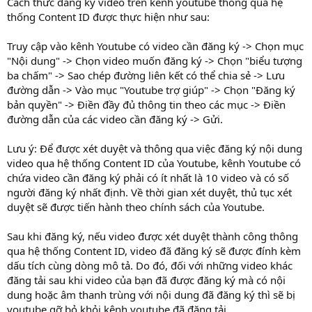
Cách thức đăng ký video trên kênh youtube thông qua hệ
thống Content ID được thực hiện như sau:
Truy cập vào kênh Youtube có video cần đăng ký -> Chọn mục
"Nội dung" -> Chọn video muốn đăng ký -> Chọn "biểu tượng
ba chấm" -> Sao chép đường liên kết có thể chia sẻ -> Lưu
đường dẫn -> Vào mục "Youtube trợ giúp" -> Chọn "Đăng ký
bản quyền" -> Điền đầy đủ thông tin theo các mục -> Điền
đường dẫn của các video cần đăng ký -> Gửi.
Lưu ý: Để được xét duyệt và thông qua việc đăng ký nội dung
video qua hệ thống Content ID của Youtube, kênh Youtube có
chứa video cần đăng ký phải có ít nhất là 10 video và có số
người đăng ký nhất định. Về thời gian xét duyệt, thủ tục xét
duyệt sẽ được tiến hành theo chính sách của Youtube.
Sau khi đăng ký, nếu video được xét duyệt thành công thông
qua hệ thống Content ID, video đã đăng ký sẽ được đính kèm
dấu tích cùng dòng mô tả. Do đó, đối với những video khác
đăng tải sau khi video của bạn đã được đăng ký mà có nội
dung hoặc âm thanh trùng với nội dung đã đăng ký thì sẽ bị
youtube gỡ bỏ khỏi kênh youtube đã đăng tải.