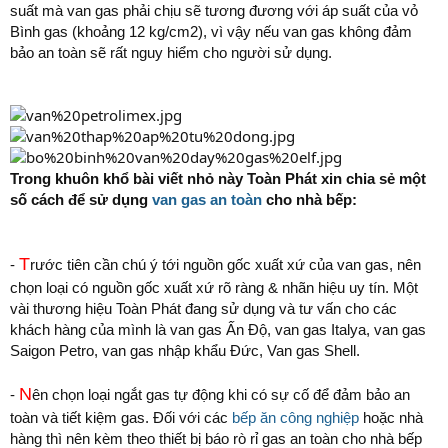
suất mà van gas phải chịu sẽ tương đương với áp suất của vỏ
Bình gas (khoảng 12 kg/cm2), vì vậy nếu van gas không đảm
bảo an toàn sẽ rất nguy hiểm cho người sử dụng.
Trong khuôn khổ bài viết nhỏ này Toàn Phát xin chia sẻ một
số cách để sử dụng
van gas an toàn
cho nhà bếp:
T
-
rước tiên cần chú ý tới nguồn gốc xuất xứ của van gas, nên
chọn loại có nguồn gốc xuất xứ rõ ràng & nhãn hiệu uy tín. Một
vài thương hiệu Toàn Phát đang sử dụng và tư vấn cho các
khách hàng của mình là van gas Ấn Độ, van gas Italya, van gas
Saigon Petro, van gas nhập khẩu Đức, Van gas Shell.
N
-
ên chọn loại ngắt gas tự động khi có sự cố để đảm bảo an
toàn và tiết kiệm gas. Đối với các
bếp ăn công nghiệp
hoặc nhà
hàng thì nên kèm theo thiết bị báo rò rỉ gas an toàn cho nhà bếp