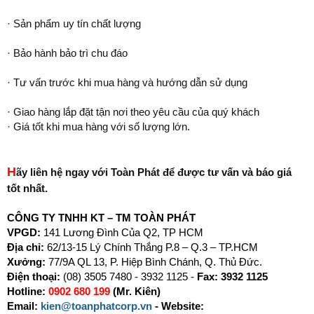
· Sản phẩm uy tín chất lượng
· Bảo hành bảo trì chu đáo
· Tư vấn trước khi mua hàng và hướng dẫn sử dụng
· Giao hàng lắp đặt tận nơi theo yêu cầu của quý khách
· Giá tốt khi mua hàng với số lượng lớn.
H
ãy liên hệ ngay với Toàn Phát để được tư vấn và báo giá
tốt nhất.
CÔNG TY TNHH KT – TM TOÀN PHÁT
VPGD:
141 Lương Đình Của Q2, TP HCM
Địa chỉ:
62/13-15 Lý Chính Thắng P.8 – Q.3 – TP.HCM
Xưởng:
77/9A QL 13, P. Hiệp Bình Chánh, Q. Thủ Đức.
Điện thoại:
(08) 3505 7480 - 3932 1125 -
Fax: 3932 1125
Hotline:
0902 680 199
(Mr. Kiên)
Email:
kien@toanphatcorp.vn
-
Website: