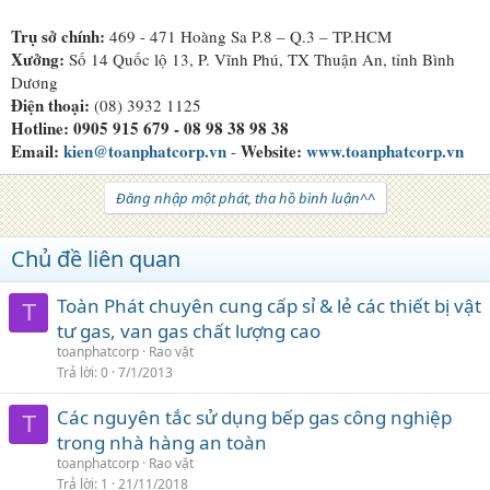
Trụ sở chính:
469 - 471 Hoàng Sa P.8 – Q.3 – TP.HCM
Xưởng:
Số 14 Quốc lộ 13, P. Vĩnh Phú, TX Thuận An, tỉnh Bình
Dương
Điện thoại:
(08) 3932 1125
Hotline:
0905 915 679 - 08 98 38 98 38
Email:
kien@toanphatcorp.vn
Website:
www.toanphatcorp.vn
-
Đăng nhập một phát, tha hồ bình luận^^
Chủ đề liên quan
Toàn Phát chuyên cung cấp sỉ & lẻ các thiết bị vật
T
tư gas, van gas chất lượng cao
toanphatcorp
Rao vặt
Trả lời
0
7/1/2013
Các nguyên tắc sử dụng bếp gas công nghiệp
T
trong nhà hàng an toàn
toanphatcorp
Rao vặt
Trả lời
1
21/11/2018