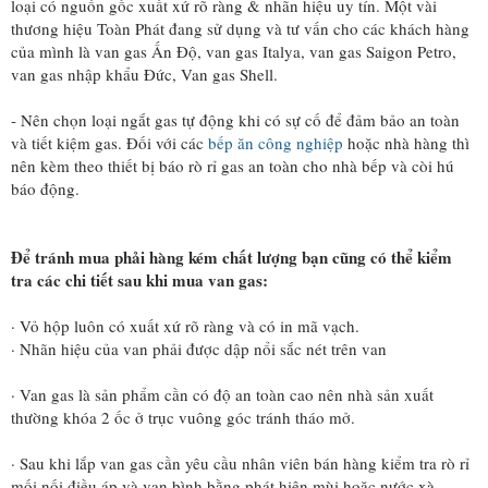
loại có nguồn gốc xuất xứ rõ ràng & nhãn hiệu uy tín. Một vài
thương hiệu Toàn Phát đang sử dụng và tư vấn cho các khách hàng
của mình là van gas Ấn Độ, van gas Italya, van gas Saigon Petro,
van gas nhập khẩu Đức, Van gas Shell.
- Nên chọn loại ngắt gas tự động khi có sự cố để đảm bảo an toàn
và tiết kiệm gas. Đối với các
bếp ăn công nghiệp
hoặc nhà hàng thì
nên kèm theo thiết bị báo rò rỉ gas an toàn cho nhà bếp và còi hú
báo động.
Để tránh mua phải hàng kém chất lượng bạn cũng có thể kiểm
tra các chi tiết sau khi mua van gas:
· Vỏ hộp luôn có xuất xứ rõ ràng và có in mã vạch.
· Nhãn hiệu của van phải được dập nổi sắc nét trên van
· Van gas là sản phẩm cần có độ an toàn cao nên nhà sản xuất
thường khóa 2 ốc ở trục vuông góc tránh tháo mở.
· Sau khi lắp van gas cần yêu cầu nhân viên bán hàng kiểm tra rò rỉ
mối nối điều áp và van bình bằng phát hiện mùi hoặc nước xà