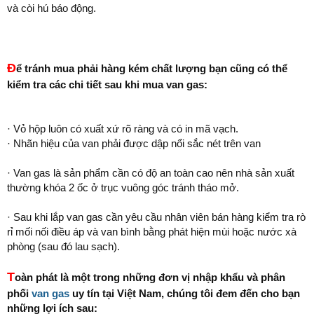
và còi hú báo động.
Đ
ể tránh mua phải hàng kém chất lượng bạn cũng có thể
kiểm tra các chi tiết sau khi mua van gas:
· Vỏ hộp luôn có xuất xứ rõ ràng và có in mã vạch.
· Nhãn hiệu của van phải được dập nổi sắc nét trên van
· Van gas là sản phẩm cần có độ an toàn cao nên nhà sản xuất
thường khóa 2 ốc ở trục vuông góc tránh tháo mở.
· Sau khi lắp van gas cần yêu cầu nhân viên bán hàng kiểm tra rò
rỉ mối nối điều áp và van bình bằng phát hiện mùi hoặc nước xà
phòng (sau đó lau sạch).
T
oàn phát là một trong những đơn vị nhập khẩu và phân
phối
van gas
uy tín tại Việt Nam, chúng tôi đem đến cho bạn
những lợi ích sau: