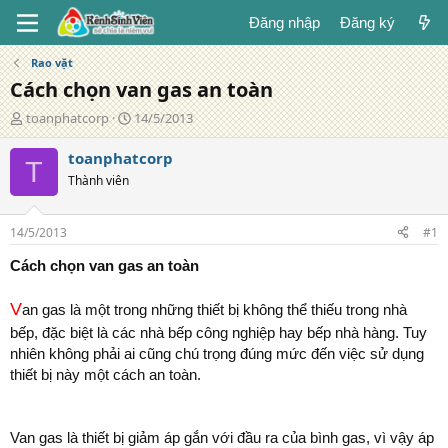
Đăng nhập
Đăng ký
Rao vặt
Cách chọn van gas an toàn
T
N
toanphatcorp
14/5/2013
á
g
c
à
toanphatcorp
T
g
y
Thành viên
i
đ
ả
ă
n
14/5/2013
#1
g
Cách chọn van gas an toàn
V
an gas là một trong những thiết bị không thể thiếu trong nhà
bếp, đặc biệt là các nhà bếp công nghiệp hay bếp nhà hàng. Tuy
nhiên không phải ai cũng chú trọng đúng mức đến việc sử dụng
thiết bị này một cách an toàn.
Van gas là thiết bị giảm áp gắn với đầu ra của bình gas, vì vậy áp