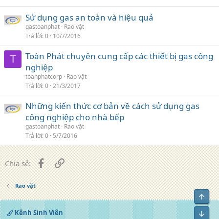
Sử dụng gas an toàn và hiệu quả
gastoanphat
Rao vặt
Trả lời
0
10/7/2016
Toàn Phát chuyên cung cấp các thiết bị gas công
T
nghiệp
toanphatcorp
Rao vặt
Trả lời
0
21/3/2017
Những kiến thức cơ bản về cách sử dụng gas
công nghiệp cho nhà bếp
gastoanphat
Rao vặt
Trả lời
0
5/7/2016
Facebook
Liên kết
Chia sẻ:
Rao vặt
Top
Kênh Sinh Viên
Bot