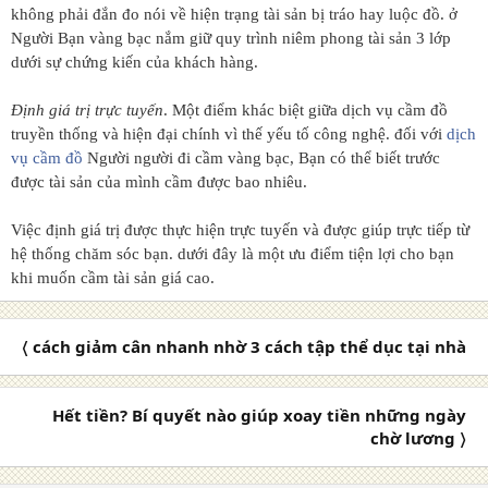
không phải đắn đo nói về hiện trạng tài sản bị tráo hay luộc đồ. ở
Người Bạn vàng bạc nắm giữ quy trình niêm phong tài sản 3 lớp
dưới sự chứng kiến của khách hàng.
Định giá trị trực tuyến
. Một điểm khác biệt giữa dịch vụ cầm đồ
truyền thống và hiện đại chính vì thế yếu tố công nghệ. đối với
dịch
vụ cầm đồ
Người người đi cầm vàng bạc, Bạn có thể biết trước
được tài sản của mình cầm được bao nhiêu.
Việc định giá trị được thực hiện trực tuyến và được giúp trực tiếp từ
hệ thống chăm sóc bạn. dưới đây là một ưu điểm tiện lợi cho bạn
khi muốn cầm tài sản giá cao.
〈 cách giảm cân nhanh nhờ 3 cách tập thể dục tại nhà
Hết tiền? Bí quyết nào giúp xoay tiền những ngày
chờ lương 〉