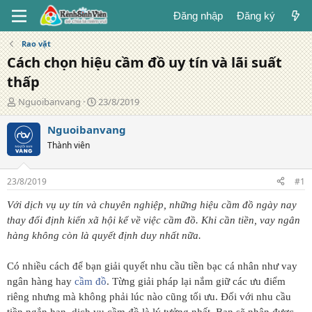
Đăng nhập
Đăng ký
Rao vặt
Cách chọn hiệu cầm đồ uy tín và lãi suất
thấp
T
N
Nguoibanvang
23/8/2019
á
g
c
à
Nguoibanvang
g
y
Thành viên
i
đ
ả
ă
n
23/8/2019
#1
g
Với dịch vụ uy tín và chuyên nghiệp, những hiệu cầm đồ ngày nay
thay đổi định kiến xã hội kể về việc cầm đồ. Khi cần tiền, vay ngân
hàng không còn là quyết định duy nhất nữa.
Có nhiều cách để bạn giải quyết nhu cầu tiền bạc cá nhân như vay
ngân hàng hay
cầm đồ
. Từng giải pháp lại nắm giữ các ưu điểm
riêng nhưng mà không phải lúc nào cũng tối ưu. Đối với nhu cầu
tiền ngắn hạn, dịch vụ cầm đồ là lý tưởng nhất. Bạn sẽ nhận được