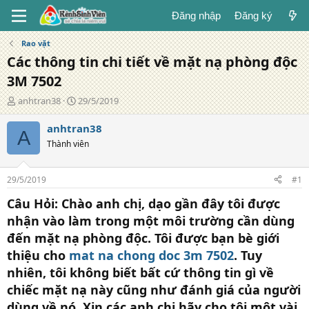
Đăng nhập
Đăng ký
Rao vặt
Các thông tin chi tiết về mặt nạ phòng độc
3M 7502
T
N
anhtran38
29/5/2019
á
g
c
à
anhtran38
A
g
y
Thành viên
i
đ
ả
ă
n
29/5/2019
#1
g
Câu Hỏi: Chào anh chị, dạo gần đây tôi được
nhận vào làm trong một môi trường cần dùng
đến mặt nạ phòng độc. Tôi được bạn bè giới
thiệu cho
mat na chong doc 3m 7502
. Tuy
nhiên, tôi không biết bất cứ thông tin gì về
chiếc mặt nạ này cũng như đánh giá của người
dùng về nó. Xin các anh chị hãy cho tôi một vài