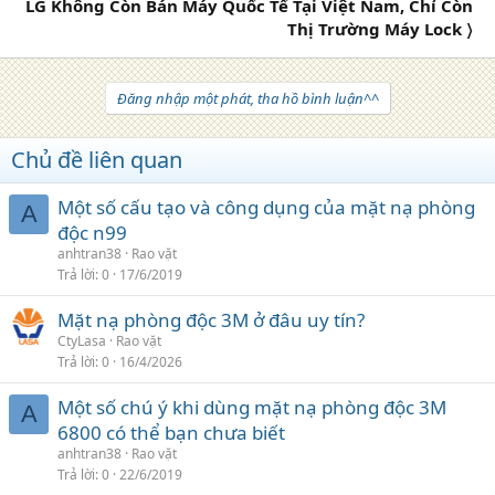
LG Không Còn Bán Máy Quốc Tế Tại Việt Nam, Chỉ Còn
Thị Trường Máy Lock 〉
Đăng nhập một phát, tha hồ bình luận^^
Chủ đề liên quan
Một số cấu tạo và công dụng của mặt nạ phòng
A
độc n99
anhtran38
Rao vặt
Trả lời
0
17/6/2019
Mặt nạ phòng độc 3M ở đâu uy tín?
CtyLasa
Rao vặt
Trả lời
0
16/4/2026
Một số chú ý khi dùng mặt nạ phòng độc 3M
A
6800 có thể bạn chưa biết
anhtran38
Rao vặt
Trả lời
0
22/6/2019