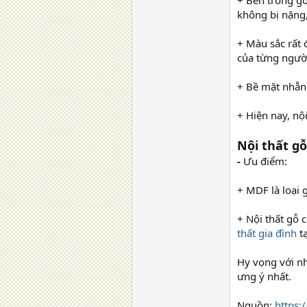
+ Bên trong g
không bị nặng,
+ Màu sắc rất 
của từng ngườ
+ Bề mặt nhẵn,
+ Hiện nay, nộ
Nội thất g
-
Ưu điểm:
+ MDF là loại 
+ Nội thất gỗ 
thất gia đình
tạ
Hy vọng với nh
ưng ý nhất.
Nguồn:
https: