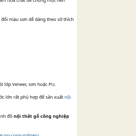
tẩm hóa chất để chống mọt nên
y đổi màu sơn dễ dàng theo sở thích
t lớp Veneer, sơn hoặc PU.
ớc lớn rất phù hợp để sản xuất
nội
mình đồ
nội thất gỗ công nghiệp
at-go-cong-nghiep/