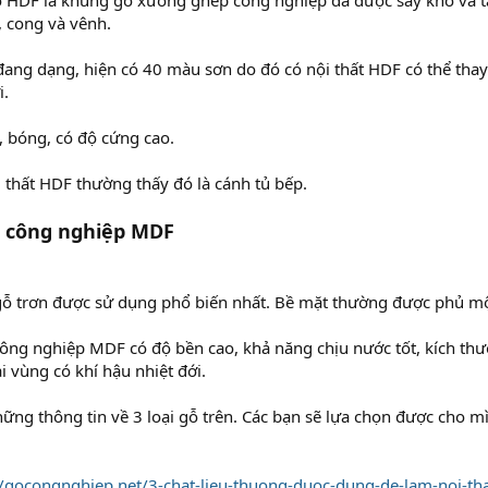
ỗ HDF là khung gỗ xương ghép công nghiệp đã được sấy khô và 
 cong và vênh.
đang dạng, hiện có 40 màu sơn do đó có nội thất HDF có thể tha
i.
 bóng, có độ cứng cao.
i thất HDF thường thấy đó là cánh tủ bếp.
ỗ công nghiệp MDF
gỗ trơn được sử dụng phổ biến nhất. Bề mặt thường được phủ mộ
công nghiệp MDF có độ bền cao, khả năng chịu nước tốt, kích thư
i vùng có khí hậu nhiệt đới.
ững thông tin về 3 loại gỗ trên. Các bạn sẽ lựa chọn được cho 
//gocongnghiep.net/3-chat-lieu-thuong-duoc-dung-de-lam-noi-th