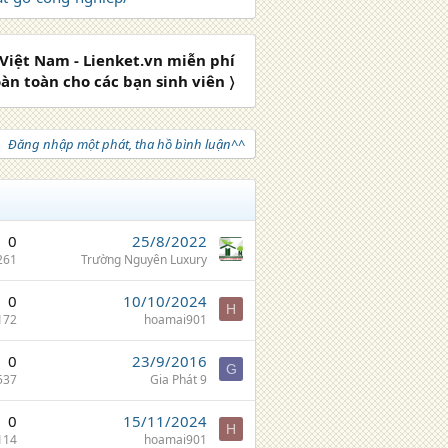
iệt Nam - Lienket.vn miễn phí
àn toàn cho các bạn sinh viên 〉
Đăng nhập một phát, tha hồ bình luận^^
0
25/8/2022
261
Trường Nguyên Luxury
0
10/10/2024
H
172
hoamai901
0
23/9/2016
G
537
Gia Phát 9
0
15/11/2024
H
114
hoamai901