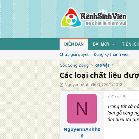
DIỄN ĐÀN
BÀI MỚI
TIỆN ÍC
Chưa giải quyết
Đăng ký thành viên
Góc Cộng Đồng
Rao vặt
Các loại chất liệu đư
T
N
NguyennAnhh96
26/1/2018
á
g
c
à
26/1/2018
g
y
N
Trong tất cả n
i
đ
ả
ă
loại gỗ công n
n
tìm hiểu ưu đi
g
NguyennAnhh9
6