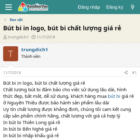
Đăng nhập
Đăng ký
Rao vặt
Bút bi in logo, bút bi chất lượng giá rẻ
T
N
trungdich1
11/7/2018
á
g
c
à
trungdich1
T
g
y
Thành viên
i
đ
ả
ă
n
11/7/2018
#1
g
Bút bi in logo, bút bi chất lượng giá rẻ
Chất lượng bút bi đảm bảo cho việc sử dụng lâu dài, hình
thức đẹp, bắt mắt, dễ sử dụng, khách hàng mua
bút bi
giá rẻ
ở Nguyên Thiệu được bảo hành sản phẩm lâu dài
Uy tín chất lượng được khẳng định, chúng tôi cam kết cung
cấp sản phẩm chính hãng, chất lượng với giá cả hợp lý
In bút bi Thiên Long giá rẻ
In bút bi Bến Nghé giá rẻ
In bút bi nhập khẩu giá rẻ