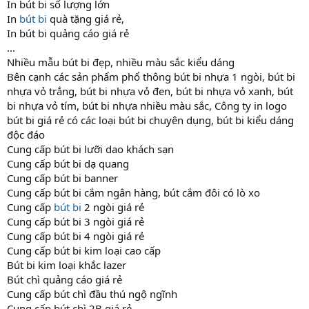
In bút bi số lượng lớn
In
bút bi
quà tặng giá rẻ,
In bút bi quảng cáo giá rẻ
...
Nhiều mẫu bút bi đẹp, nhiều màu sắc kiểu dáng
Bên cạnh các sản phẩm phổ thông bút bi nhựa 1 ngòi, bút bi
nhựa vỏ trắng, bút bi nhựa vỏ đen, bút bi nhựa vỏ xanh, bút
bi nhựa vỏ tím, bút bi nhựa nhiều màu sắc, Công ty in logo
bút bi giá rẻ có các loại bút bi chuyên dụng, bút bi kiểu dáng
độc đáo
Cung cấp bút bi lưỡi dao khách sạn
Cung cấp bút bi dạ quang
Cung cấp bút bi banner
Cung cấp bút bi cắm ngân hàng, bút cắm đôi có lò xo
Cung cấp
bút bi
2 ngòi giá rẻ
Cung cấp bút bi 3 ngòi giá rẻ
Cung cấp bút bi 4 ngòi giá rẻ
Cung cấp bút bi kim loại cao cấp
Bút bi kim loại khắc lazer
Bút chì quảng cáo giá rẻ
Cung cấp bút chì đầu thú ngộ ngĩnh
Cung cấp bút chì 2B giá rẻ