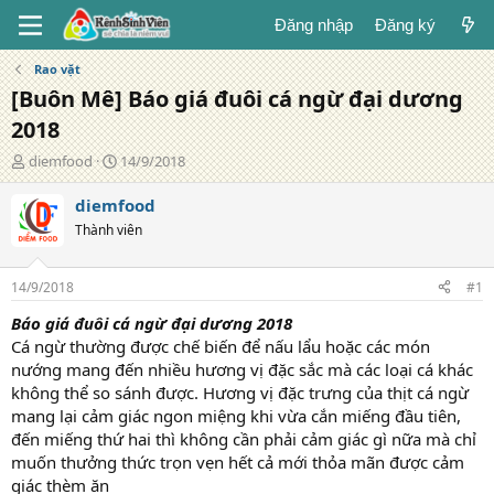
Đăng nhập
Đăng ký
Rao vặt
[Buôn Mê] Báo giá đuôi cá ngừ đại dương
2018
T
N
diemfood
14/9/2018
á
g
c
à
diemfood
g
y
Thành viên
i
đ
ả
ă
n
14/9/2018
#1
g
Báo giá đuôi cá ngừ đại dương 2018
Cá ngừ thường được chế biến để nấu lẩu hoặc các món
nướng mang đến nhiều hương vị đặc sắc mà các loại cá khác
không thể so sánh được. Hương vị đặc trưng của thịt cá ngừ
mang lại cảm giác ngon miệng khi vừa cắn miếng đầu tiên,
đến miếng thứ hai thì không cần phải cảm giác gì nữa mà chỉ
muốn thưởng thức trọn vẹn hết cả mới thỏa mãn được cảm
giác thèm ăn