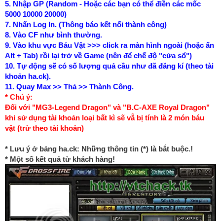
5. Nhập GP (Random - Hoặc các bạn có thể điền các mốc
5000 10000 20000)
7. Nhấn Log In. (Thông báo kết nối thành công)
8. Vào CF như bình thường.
9. Vào khu vực Báu Vật >>> click ra màn hình ngoài (hoặc ấn
Alt + Tab) rồi lại trở về Game (nên để chế độ "cửa sổ")
10. Tự động sẽ có số lượng quả cầu như đã đăng kí (theo tài
khoản ha.ck).
11. Quay Max >> Thả >> Thành Công.
* Chú ý:
Đối với "MG3-Legend Dragon" và "B.C-AXE Royal Dragon"
khi sử dụng tài khoản loại bất kì sẽ vẫ bị tính là 2 món báu
vật (trừ theo tài khoản)
* Lưu ý ở bảng ha.ck: Những thông tin (*) là bắt buộc.!
* Một số kết quả từ khách hàng!