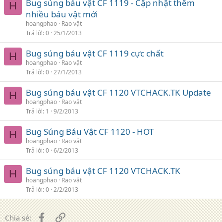
Bug súng báu vật CF 1119 - Cập nhật thêm
H
nhiều báu vật mới
hoangphao
Rao vặt
Trả lời
0
25/1/2013
Bug súng báu vật CF 1119 cực chất
H
hoangphao
Rao vặt
Trả lời
0
27/1/2013
Bug súng báu vật CF 1120 VTCHACK.TK Update
H
hoangphao
Rao vặt
Trả lời
1
9/2/2013
Bug Súng Báu Vật CF 1120 - HOT
H
hoangphao
Rao vặt
Trả lời
0
6/2/2013
Bug súng báu vật CF 1120 VTCHACK.TK
H
hoangphao
Rao vặt
Trả lời
0
2/2/2013
Facebook
Liên kết
Chia sẻ: