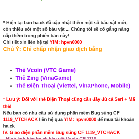
* Hiện tại bản ha.ck đã cập nhật thêm một số báu vật mới,
còn thiếu sót một số báu vật ... Chúng tôi sẽ cố gắng nâng
cấp thêm trong phiên bản này!
Chi tiết xin liên hệ tại
Y!M: hpvn0000
Chú Ý: Chỉ chấp nhận giao dịch bằng
Thẻ Vcoin (VTC Game)
Thẻ Zing (VinaGame)
Thẻ Điện Thoại (Viettel, VinaPhone, Mobile)
* Lưu ý: Đối với thẻ Điện Thoại cũng cần đầy đủ cả Seri + Mã
thẻ!
Nếu bạn có nhu cầu sử dụng phần mềm Bug súng CF
1119_VTCHACK
liên hệ qua
Y!M: hpvn0000
để mua tài khoản
ha.ck
IV. Giao diện phần mềm Bug súng CF 1119_VTCHACK
- Hình ảnh bản ha.ck báu vật Vcoin CF 1119