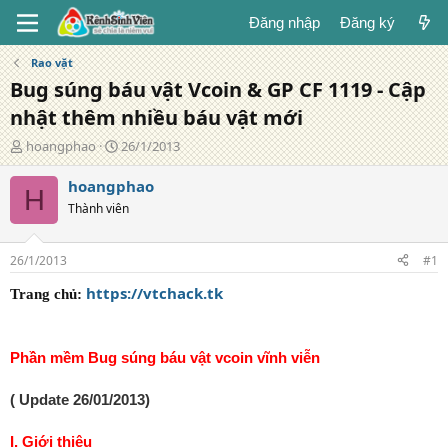
Đăng nhập
Đăng ký
Rao vặt
Bug súng báu vật Vcoin & GP CF 1119 - Cập
nhật thêm nhiều báu vật mới
T
N
hoangphao
26/1/2013
á
g
c
à
hoangphao
H
g
y
Thành viên
i
đ
ả
ă
n
26/1/2013
#1
g
https://vtchack.tk
Trang chủ:
Phần mềm Bug súng báu vật vcoin vĩnh viễn
( Update 26/01/2013)
I. Giới thiệu