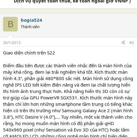
Dịch vụ quyết toán thuế, kế toán ngoài giờ VNNP 〉
bogia524
B
Thành viên
26/1/2013
#2
Giao diện chính trên S22
Điểm đầu tiên được các thành viên nhắc đến là màn hình của
máy khá rộng, đem lại trải nghiệm khá tốt. Kích thước màn
hình 4.3”, phân giải 480*800 sắc nét. Màn hình sử dụng công
nghệ IPS LED tiết kiệm điện năng và đem lại chất lượng hiển
thị hình ảnh trung thực hơn. Khả năng hiển thị 3D còn có sự
trợ giúp của GPU PowerVR SGX531. Kích thước màn hình này
thậm chí lớn hơn những smartphone tầm trung có tiếng khác
hiện có trên thị trường như Samsung Galaxy Ace 2 (màn hình
3.8”), HTC Desire V (4.0”),… Tuy nhiên, một vài thành viên cho
rằng, họ mong muốn màn hình có độ phân giải qHD
540x960 pixel (như Sensation và Evo 3D của HTC) hoặc tầm
cỡ AMOLED LCD, những công nghệ màn hình chỉ hiện diện