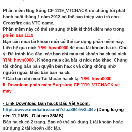
Phần mềm
Bug Súng CF 1119_VTCHACK
do chúng tôi phát
hành cuối tháng
1 năm 2013 có thể can thiệp vào trò chơi
Crossfire của VTC game.
Phần mềm này có thể sử sụng ở bất kì thời điểm nào trong
phiên bản 1119
Bạn cần mua tài khoản mới có thể sử dụng phần mềm này.
Liên hệ qua nick
Y!M: hpvn0000
để mua tài khoản ha.ck. Chú
ý: Để tránh lừa đảo, các bạn chỉ mua tài khoản ha.ck tại nick
Y!M: hpvn0000
. Không mua của bất kì nick nào khác. Chúng
tôi không bán bản quyền bản ha.ck và cũng không nhờ
người ngoài khác bán bản ha.ck.
* Các bạn chỉ mua Tài khoản ha.ck tại
Y!M: hpvn0000
II. Download phần mềm Bug súng CF 1119_VTCHACK về
máy
- Link Download Bản ha.ck Báu Vật Vcoin:
https://www.mediafire.com/?sloa394r9v3s04v
(Dung lượng
nén 11,2 MB - Giải nén 33MB)
Bản ha.ck có 2 trang. Bạn có thể sử dụng 1 tài khoản hoặc
sử dụng 2 tài khoản độc lập.