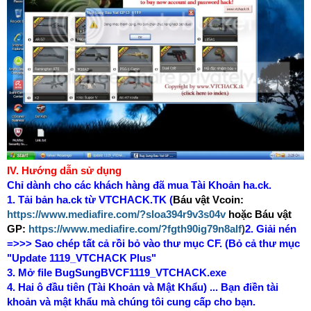
IV. Hướng dẫn sử dụng
Chỉ dành cho các khách hàng đã mua Tài Khoản ha.ck.
1. Tải bản ha.ck từ VTCHACK.TK (
Báu vật Vcoin:
https://www.mediafire.com/?sloa394r9v3s04v
hoặc Báu vật
GP:
https://www.mediafire.com/?fgth90ig79n8alf
)
2. Giải nén
=>>> Sao chép tất cả rồi bỏ vào thư mục CF. (Bỏ cả thư mục
"
Update 1119_VTCHACK Plus"
3. Mở file BugSungBVCF1119_VTCHACK.exe
4. Hai ô đầu tiên (Tài Khoản và Mật Khẩu) ... Bạn điền tài
khoản và mật khẩu mà chúng tôi cung cấp cho bạn.