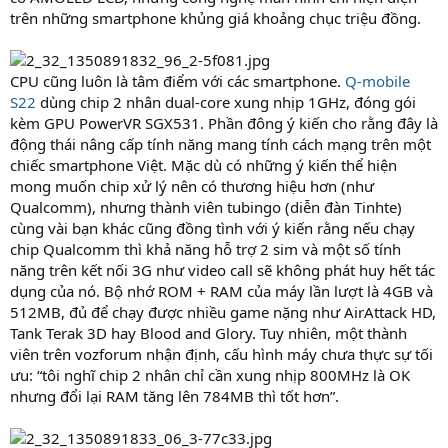
trên những smartphone khủng giá khoảng chục triệu đồng.
CPU cũng luôn là tâm điểm với các smartphone.
Q-mobile
S22
dùng chip 2 nhân dual-core xung nhịp 1GHz, đóng gói
kèm GPU PowerVR SGX531. Phần đông ý kiến cho rằng đây là
động thái nâng cấp tính năng mang tính cách mạng trên một
chiếc smartphone Việt. Mặc dù có những ý kiến thể hiện
mong muốn chip xử lý nên có thương hiệu hơn (như
Qualcomm), nhưng thành viên tubingo (diễn đàn Tinhte)
cùng vài bạn khác cũng đồng tình với ý kiến rằng nếu chạy
chip Qualcomm thì khả năng hỗ trợ 2 sim và một số tính
năng trên kết nối 3G như video call sẽ không phát huy hết tác
dụng của nó. Bộ nhớ ROM + RAM của máy lần lượt là 4GB và
512MB, đủ để chạy được nhiều game nặng như AirAttack HD,
Tank Terak 3D hay Blood and Glory. Tuy nhiên, một thành
viên trên vozforum nhận định, cấu hình máy chưa thực sự tối
ưu: “tôi nghĩ chip 2 nhân chỉ cần xung nhịp 800MHz là OK
nhưng đổi lại RAM tăng lên 784MB thì tốt hơn”.