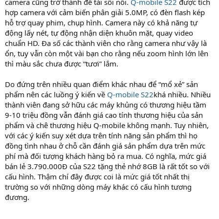
camera cũng trở thành đề tài sôi nổi.
Q-mobile S22
được tích
hợp camera với cảm biến phân giải 5.0MP, có đèn flash kép
hỗ trợ quay phim, chụp hình. Camera này có khả năng tự
động lấy nét, tự động nhận diện khuôn mặt, quay video
chuẩn HD. Đa số các thành viên cho rằng camera như vậy là
ổn, tuy vẫn còn một vài bạn cho rằng nếu zoom hình lớn lên
thì màu sắc chưa được “tươi” lắm.
Do đứng trên nhiều quan điểm khác nhau để “mổ xẻ” sản
phẩm nên các luồng ý kiến về
Q-mobile S22
khá nhiều. Nhiều
thành viên đang sở hữu các máy khủng có thương hiệu tầm
9-10 triệu đồng vẫn đánh giá cao tính thương hiệu của sản
phẩm và chê thương hiệu Q-mobile không mạnh. Tuy nhiên,
với các ý kiến suy xét dựa trên tính năng sản phẩm thì họ
đồng tình nhau ở chỗ cần đánh giá sản phẩm dựa trên mức
phí mà đối tượng khách hàng bỏ ra mua. Có nghĩa, mức giá
bán lẻ 3.790.000Đ của S22 tặng thẻ nhớ 8GB là rất tốt so với
cấu hình. Thậm chí đây được coi là mức giá tốt nhất thị
trường so với những dòng máy khác có cấu hình tương
đương.