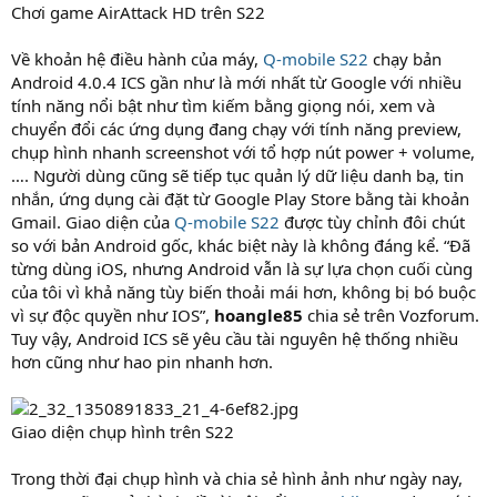
Chơi game AirAttack HD trên S22
Về khoản hệ điều hành của máy,
Q-mobile S22
chạy bản
Android 4.0.4 ICS gần như là mới nhất từ Google với nhiều
tính năng nổi bật như tìm kiếm bằng giọng nói, xem và
chuyển đổi các ứng dụng đang chạy với tính năng preview,
chụp hình nhanh screenshot với tổ hợp nút power + volume,
…. Người dùng cũng sẽ tiếp tục quản lý dữ liệu danh bạ, tin
nhắn, ứng dụng cài đặt từ Google Play Store bằng tài khoản
Gmail. Giao diện của
Q-mobile S22
được tùy chỉnh đôi chút
so với bản Android gốc, khác biệt này là không đáng kể. “Đã
từng dùng iOS, nhưng Android vẫn là sự lựa chọn cuối cùng
của tôi vì khả năng tùy biến thoải mái hơn, không bị bó buộc
vì sự độc quyền như IOS”,
hoangle85
chia sẻ trên Vozforum.
Tuy vậy, Android ICS sẽ yêu cầu tài nguyên hệ thống nhiều
hơn cũng như hao pin nhanh hơn.
Giao diện chụp hình trên S22
Trong thời đại chụp hình và chia sẻ hình ảnh như ngày nay,