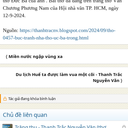
thờ Đức Bà của anh . Bài thơ đã đăng trên trang thơ Văn
Chương Phương Nam của Hội nhà văn TP. HCM, ngày
12-9-2024.
Nguồn:
https://thanhtracnv.blogspot.com/2024/09/tho-
0457-buc-tranh-nha-tho-uc-ba-trong.html
〈 Miền nước ngập vùng xa
Du lịch Huế ta được làm vua một cõi - Thanh Trắc
Nguyễn Văn 〉
Tác giả đang khóa bình luận
Chủ đề liên quan
K
Trăng thu - Thanh Trắc Nguyễn Văn (thơ