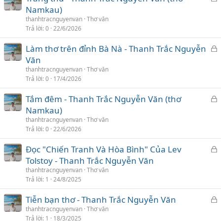
h
Namkau)
ó
thanhtracnguyenvan
Thơ văn
a
Trả lời
0
22/6/2026
K
Làm thơ trên đỉnh Bà Nà - Thanh Trắc Nguyễn
h
Văn
ó
thanhtracnguyenvan
Thơ văn
a
Trả lời
0
17/4/2026
K
Tắm đêm - Thanh Trắc Nguyễn Văn (thơ
h
Namkau)
ó
thanhtracnguyenvan
Thơ văn
a
Trả lời
0
22/6/2026
K
Đọc "Chiến Tranh Và Hòa Bình" Của Lev
h
Tolstoy - Thanh Trắc Nguyễn Văn
ó
thanhtracnguyenvan
Thơ văn
a
Trả lời
1
24/8/2025
K
Tiễn bạn thơ - Thanh Trắc Nguyễn Văn
h
thanhtracnguyenvan
Thơ văn
Trả lời
1
18/3/2025
ó