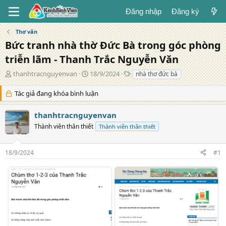
Đăng nhập
Đăng ký
Thơ văn
Bức tranh nhà thờ Đức Bà trong góc phòng
triễn lãm - Thanh Trắc Nguyễn Văn
T
N
T
thanhtracnguyenvan
18/9/2024
nhà thơ đức bà
á
g
ừ
c
à
k
Tác giả đang khóa bình luận
g
y
h
i
đ
ó
thanhtracnguyenvan
ả
ă
a
Thành viên thân thiết
Thành viên thân thiết
n
g
18/9/2024
#1