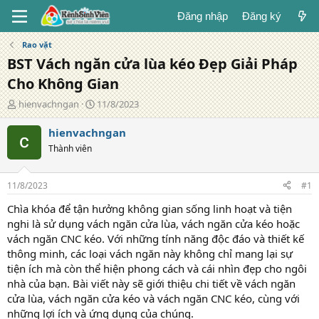
Đăng nhập
Đăng ký
Rao vặt
BST Vách ngăn cửa lùa kéo Đẹp Giải Pháp
Cho Không Gian
T
N
hienvachngan
11/8/2023
á
g
c
à
hienvachngan
g
y
Thành viên
i
đ
ả
ă
n
11/8/2023
#1
g
Chìa khóa để tận hưởng không gian sống linh hoạt và tiện
nghi là sử dụng vách ngăn cửa lùa, vách ngăn cửa kéo hoặc
vách ngăn CNC kéo. Với những tính năng độc đáo và thiết kế
thông minh, các loại vách ngăn này không chỉ mang lại sự
tiện ích mà còn thể hiện phong cách và cái nhìn đẹp cho ngôi
nhà của bạn. Bài viết này sẽ giới thiệu chi tiết về vách ngăn
cửa lùa, vách ngăn cửa kéo và vách ngăn CNC kéo, cùng với
những lợi ích và ứng dụng của chúng.