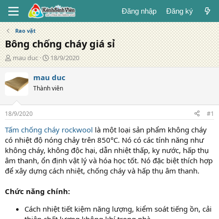
Đăng nhập
Đăng ký
Rao vặt
Bông chống cháy giá sỉ
T
N
mau duc
18/9/2020
á
g
c
à
mau duc
g
y
Thành viên
i
đ
ả
ă
n
18/9/2020
#1
g
Tấm chống cháy rockwool
là một loại sản phẩm không cháy
có nhiệt độ nóng chảy trên 850°C. Nó có các tính năng như
không cháy, không độc hại, dẫn nhiệt thấp, kỵ nước, hấp thụ
âm thanh, ổn định vật lý và hóa học tốt. Nó đặc biệt thích hợp
để xây dựng cách nhiệt, chống cháy và hấp thụ âm thanh.
Chức năng chính:
Cách nhiệt tiết kiệm năng lượng, kiểm soát tiếng ồn, cải
thiện chất lượng không khí trong nhà