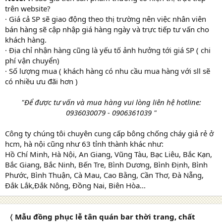
trên website?
· Giá cả SP sẽ giao động theo thị trường nên việc nhân viên
bán hàng sẽ cập nhập giá hàng ngày và trực tiếp tư vấn cho
khách hàng.
· Địa chỉ nhận hàng cũng là yếu tố ảnh hưởng tới giá SP ( chi
phí vận chuyển)
· Số lượng mua ( khách hàng có nhu cầu mua hàng với sll sẽ
có nhiều ưu đãi hơn )
"Để được tư vấn và mua hàng vui lòng liên hệ hotline:
0936030079 - 0906361039 "
Công ty chúng tôi chuyên cung cấp bông chống cháy giả rẻ ở
hcm, hà nội cũng như 63 tỉnh thành khác như:
Hồ Chí Minh, Hà Nội, An Giang, Vũng Tàu, Bạc Liêu, Bắc Kạn,
Bắc Giang, Bắc Ninh, Bến Tre, Bình Dương, Bình Định, Bình
Phước, Bình Thuận, Cà Mau, Cao Bằng, Cần Thơ, Đà Nẵng,
Đắk Lắk,Đắk Nông, Đồng Nai, Biên Hòa...
〈 Mẫu đồng phục lễ tân quán bar thời trang, chất