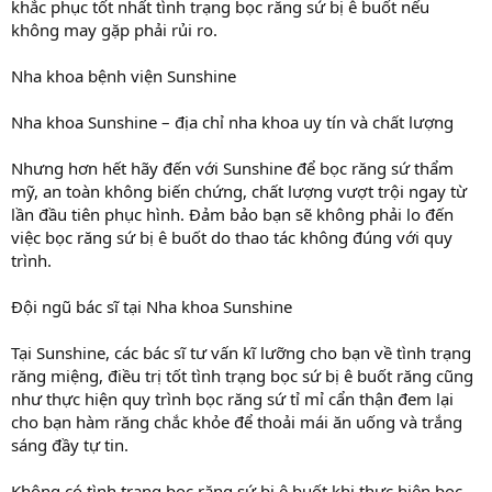
khắc phục tốt nhất tình trạng bọc răng sứ bị ê buốt nếu
không may gặp phải rủi ro.
Nha khoa bệnh viện Sunshine
Nha khoa Sunshine – địa chỉ nha khoa uy tín và chất lượng
Nhưng hơn hết hãy đến với Sunshine để bọc răng sứ thẩm
mỹ, an toàn không biến chứng, chất lượng vượt trội ngay từ
lần đầu tiên phục hình. Đảm bảo bạn sẽ không phải lo đến
việc bọc răng sứ bị ê buốt do thao tác không đúng với quy
trình.
Đội ngũ bác sĩ tại Nha khoa Sunshine
Tại Sunshine, các bác sĩ tư vấn kĩ lưỡng cho bạn về tình trạng
răng miệng, điều trị tốt tình trạng bọc sứ bị ê buốt răng cũng
như thực hiện quy trình bọc răng sứ tỉ mỉ cẩn thận đem lại
cho bạn hàm răng chắc khỏe để thoải mái ăn uống và trắng
sáng đầy tự tin.
Không có tình trạng bọc răng sứ bị ê buốt khi thực hiện bọc