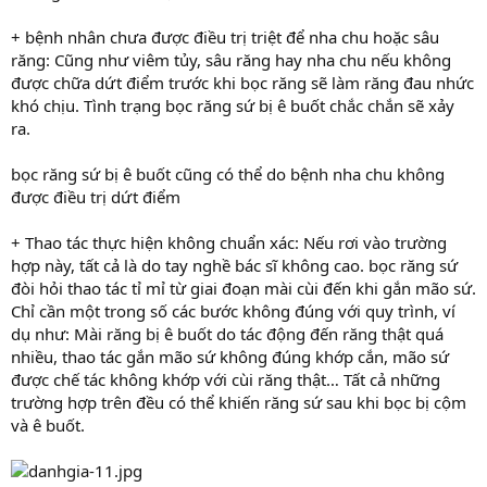
+ bệnh nhân chưa được điều trị triệt để nha chu hoặc sâu
răng: Cũng như viêm tủy, sâu răng hay nha chu nếu không
được chữa dứt điểm trước khi bọc răng sẽ làm răng đau nhức
khó chịu. Tình trạng bọc răng sứ bị ê buốt chắc chắn sẽ xảy
ra.
bọc răng sứ bị ê buốt cũng có thể do bệnh nha chu không
được điều trị dứt điểm
+ Thao tác thực hiện không chuẩn xác: Nếu rơi vào trường
hợp này, tất cả là do tay nghề bác sĩ không cao. bọc răng sứ
đòi hỏi thao tác tỉ mỉ từ giai đoạn mài cùi đến khi gắn mão sứ.
Chỉ cần một trong số các bước không đúng với quy trình, ví
dụ như: Mài răng bị ê buốt do tác động đến răng thật quá
nhiều, thao tác gắn mão sứ không đúng khớp cắn, mão sứ
được chế tác không khớp với cùi răng thật… Tất cả những
trường hợp trên đều có thể khiến răng sứ sau khi bọc bị cộm
và ê buốt.