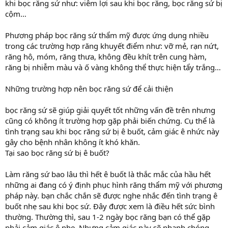
khi bọc răng sứ như: viêm lợi sau khi bọc răng, bọc răng sứ bị
cộm…
Phương pháp bọc răng sứ thẩm mỹ được ứng dụng nhiều
trong các trường hợp răng khuyết điểm như: vỡ mẻ, rạn nứt,
răng hô, móm, răng thưa, không đều khít trên cung hàm,
răng bị nhiễm màu và ố vàng không thể thực hiện tẩy trắng…
Những trường hợp nên bọc răng sứ để cải thiện
bọc răng sứ sẽ giúp giải quyết tốt những vấn đề trên nhưng
cũng có không ít trường hợp gặp phải biến chứng. Cụ thể là
tình trạng sau khi bọc răng sứ bị ê buốt, cảm giác ê nhức này
gây cho bệnh nhân không ít khó khăn.
Tại sao bọc răng sứ bị ê buốt?
Làm răng sứ bao lâu thì hết ê buốt là thắc mắc của hầu hết
những ai đang có ý định phục hình răng thẩm mỹ với phương
pháp này. bạn chắc chắn sẽ được nghe nhắc đến tình trạng ê
buốt nhẹ sau khi bọc sứ. Đây được xem là điều hết sức bình
thường. Thường thì, sau 1-2 ngày bọc răng bạn có thể gặp
phải cảm giác ê nhẹ. Nhưng cảm giác này sẽ nhanh chóng