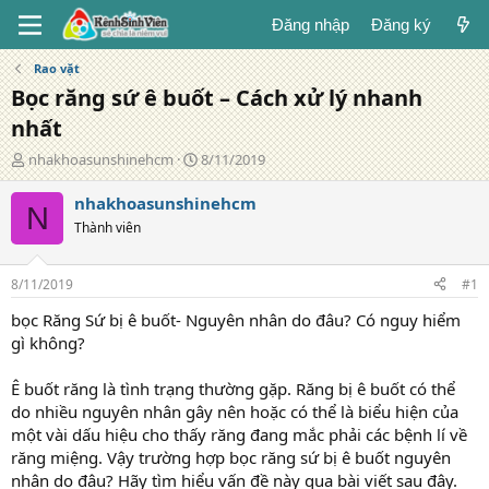
Đăng nhập
Đăng ký
Rao vặt
Bọc răng sứ ê buốt – Cách xử lý nhanh
nhất
T
N
nhakhoasunshinehcm
8/11/2019
á
g
c
à
nhakhoasunshinehcm
N
g
y
Thành viên
i
đ
ả
ă
n
8/11/2019
#1
g
bọc Răng Sứ bị ê buốt- Nguyên nhân do đâu? Có nguy hiểm
gì không?
Ê buốt răng là tình trạng thường gặp. Răng bị ê buốt có thể
do nhiều nguyên nhân gây nên hoặc có thể là biểu hiện của
một vài dấu hiệu cho thấy răng đang mắc phải các bệnh lí về
răng miệng. Vậy trường hợp bọc răng sứ bị ê buốt nguyên
nhân do đâu? Hãy tìm hiểu vấn đề này qua bài viết sau đây.