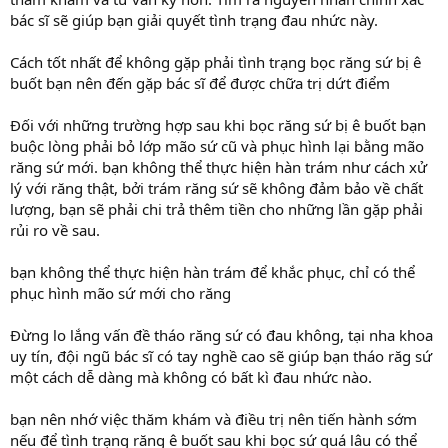
bác sĩ sẽ giúp bạn giải quyết tình trạng đau nhức này.
Cách tốt nhất để không gặp phải tình trạng bọc răng sứ bị ê
buốt bạn nên đến gặp bác sĩ để được chữa trị dứt điểm
Đối với những trường hợp sau khi bọc răng sứ bị ê buốt bạn
buộc lòng phải bỏ lớp mão sứ cũ và phục hình lại bằng mão
răng sứ mới. bạn không thể thực hiện hàn trám như cách xử
lý với răng thật, bởi trám răng sứ sẽ không đảm bảo về chất
lượng, bạn sẽ phải chi trả thêm tiền cho những lần gặp phải
rủi ro về sau.
bạn không thể thực hiện hàn trám để khắc phục, chỉ có thể
phục hình mão sứ mới cho răng
Đừng lo lắng vấn đề tháo răng sứ có đau không, tại nha khoa
uy tín, đội ngũ bác sĩ có tay nghề cao sẽ giúp bạn tháo răg sứ
một cách dễ dàng mà không có bất kì đau nhức nào.
bạn nên nhớ việc thăm khám và điều trị nên tiến hành sớm
nếu để tình trạng răng ê buốt sau khi bọc sứ quá lâu có thể