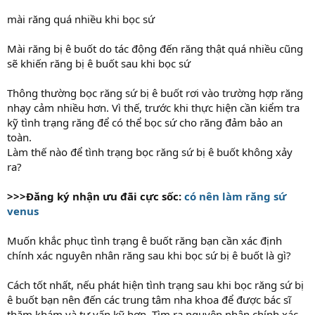
mài răng quá nhiều khi bọc sứ
Mài răng bị ê buốt do tác động đến răng thật quá nhiều cũng
sẽ khiến răng bị ê buốt sau khi bọc sứ
Thông thường bọc răng sứ bị ê buốt rơi vào trường hợp răng
nhạy cảm nhiều hơn. Vì thế, trước khi thực hiện cần kiểm tra
kỹ tình trạng răng để có thể bọc sứ cho răng đảm bảo an
toàn.
Làm thế nào để tình trạng bọc răng sứ bị ê buốt không xảy
ra?
>>>Đăng ký nhận ưu đãi cực sốc:
có nên làm răng sứ
venus
Muốn khắc phục tình trạng ê buốt răng bạn cần xác định
chính xác nguyên nhân răng sau khi bọc sứ bị ê buốt là gì?
Cách tốt nhất, nếu phát hiện tình trạng sau khi bọc răng sứ bị
ê buốt bạn nên đến các trung tâm nha khoa để được bác sĩ
thăm khám và tư vấn kỹ hơn. Tìm ra nguyên nhân chính xác