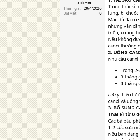
Thành viên
Trong thời kì
Tham gia
28/4/2020
lưng, bị chuột
Bài viết
0
Mặc dù đã có s
nhưng vẫn cần
triển, xương bị
Nếu không được
canxi thường d
2. UỐNG CAN
Nhu cầu canxi 
Trong 2-
3 tháng 
3 tháng c
Lưu ý
: Liều lư
canxi và uống 
3. BỔ SUNG 
Thai kì từ 0 
Các bà bầu ph
1-2 cốc sữa mỗ
Nếu bạn đang q