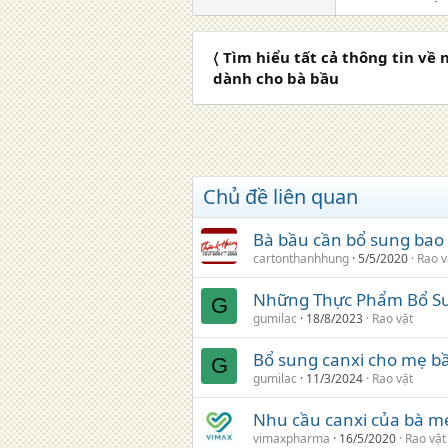
〈 Tìm hiểu tất cả thông tin về 
dành cho bà bầu
Chủ đề liên quan
Bà bầu cần bổ sung bao 
cartonthanhhung
5/5/2020
Rao v
Những Thực Phẩm Bổ Su
G
gumilac
18/8/2023
Rao vặt
Bổ sung canxi cho mẹ bầ
G
gumilac
11/3/2024
Rao vặt
Nhu cầu canxi của bà mẹ
vimaxpharma
16/5/2020
Rao vặt