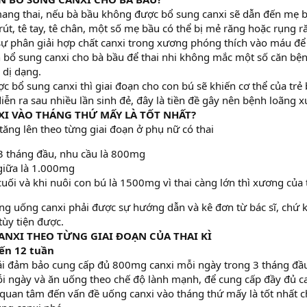
 mang thai, nếu bà bầu không được bổ sung canxi sẽ dẫn đến mẹ 
 rút, tê tay, tê chân, một số mẹ bầu có thể bị mẻ răng hoặc rụng r
ự phân giải hợp chất canxi trong xương phóng thích vào máu để 
 bổ sung canxi cho bà bầu để thai nhi không mắc một số căn bệ
 dị dạng.
 bổ sung canxi thì giai đoạn cho con bú sẽ khiến cơ thể của trẻ 
iễn ra sau nhiều lần sinh đẻ, đây là tiền đề gây nên bệnh loãng 
XI VÀO THÁNG THỨ MẤY LÀ TỐT NHẤT?
tăng lên theo từng giai đoạn ở phụ nữ có thai
3 tháng đầu, nhu cầu là 800mg
giữa là 1.000mg
uối và khi nuôi con bú là 1500mg vì thai càng lớn thì xương của t
ợng uống canxi phải được sự hướng dẫn và kê đơn từ bác sĩ, chứ 
tùy tiện được.
CANXI THEO TỪNG GIAI ĐOẠN CỦA THAI KÌ
đến 12 tuần
ải đảm bảo cung cấp đủ 800mg canxi mỗi ngày trong 3 tháng đầu 
i ngày và ăn uống theo chế độ lành mạnh, để cung cấp đầy đủ ca
uan tâm đến vấn đề uống canxi vào tháng thứ mấy là tốt nhất ch