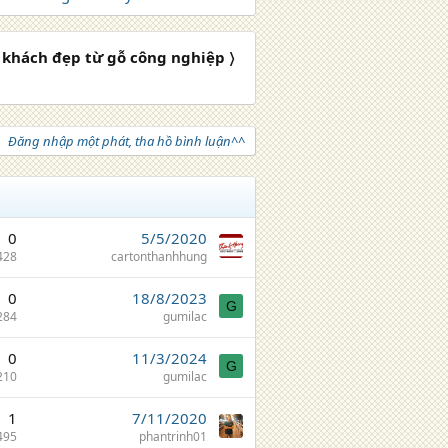
khách đẹp từ gỗ công nghiệp 〉
Đăng nhập một phát, tha hồ bình luận^^
0
5/5/2020
428
cartonthanhhung
0
18/8/2023
G
284
gumilac
0
11/3/2024
G
210
gumilac
1
7/11/2020
495
phantrinh01