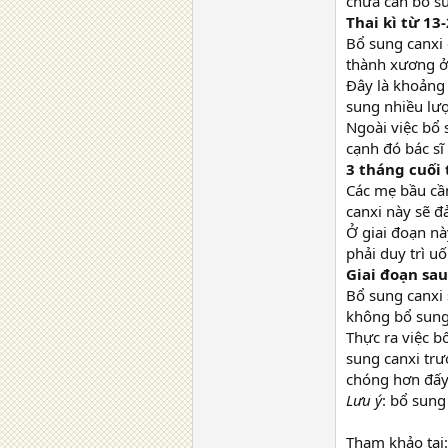
chưa cần bổ su
Thai kì từ 13
Bổ sung canxi 
thành xương ở
Đây là khoảng 
sung nhiều lư
Ngoài việc bổ 
cạnh đó bác sĩ
3 tháng cuối 
Các mẹ bầu cần
canxi này sẽ đ
Ở giai đoạn nà
phải duy trì uố
Giai đoạn sau
Bổ sung canxi 
không bổ sung
Thực ra việc b
sung canxi trư
chóng hơn đấy
Lưu ý
: bổ sung
Tham khảo tại