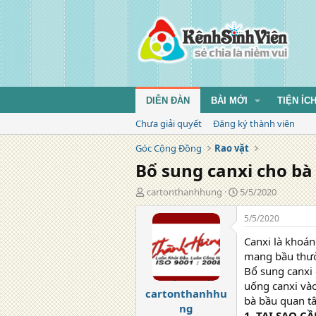
DIỄN ĐÀN
BÀI MỚI
TIỆN ÍC
Chưa giải quyết
Đăng ký thành viên
Góc Cộng Đồng
Rao vặt
Bổ sung canxi cho bà
T
N
cartonthanhhung
5/5/2020
á
g
c
à
5/5/2020
g
y
Canxi là khoán
i
đ
ả
ă
mang bầu thường
n
Bổ sung canxi 
g
uống canxi vào
cartonthanhhu
bà bầu quan t
ng
1. TẠI SAO C