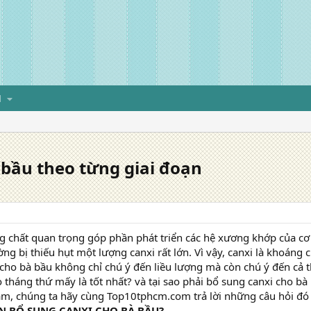
H
 bầu theo từng giai đoạn
g chất quan trọng góp phần phát triển các hệ xương khớp của cơ
 bị thiếu hụt một lượng canxi rất lớn. Vì vậy, canxi là khoáng chấ
cho bà bầu không chỉ chú ý đến liều lượng mà còn chú ý đến cả t
 tháng thứ mấy là tốt nhất? và tại sao phải bổ sung canxi cho bà
âm, chúng ta hãy cùng Top10tphcm.com trả lời những câu hỏi đó
ẦN BỔ SUNG CANXI CHO BÀ BẦU?