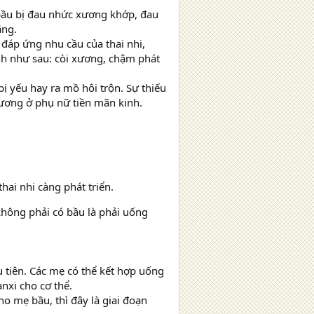
bầu bị đau nhức xương khớp, đau
ăng.
đáp ứng nhu cầu của thai nhi,
nh như sau: còi xương, chậm phát
bị yếu hay ra mồ hôi trộn. Sự thiếu
xương ở phụ nữ tiền mãn kinh.
hai nhi càng phát triển.
không phải có bầu là phải uống
tiên. Các mẹ có thể kết hợp uống
nxi cho cơ thể.
o mẹ bầu, thì đây là giai đoạn