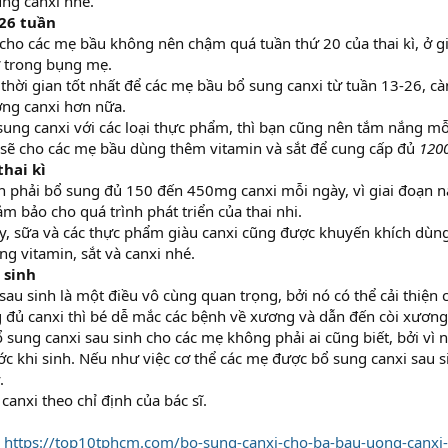
ng canxi nhé.
-26 tuần
cho các mẹ bầu không nên chậm quá tuần thứ 20 của thai kì, ở gi
 trong bụng mẹ.
thời gian tốt nhất để các mẹ bầu bổ sung canxi từ tuần 13-26, c
ợng canxi hơn nữa.
sung canxi với các loại thực phẩm, thì bạn cũng nên tắm nắng m
 sẽ cho các mẹ bầu dùng thêm vitamin và sắt để cung cấp đủ
1200
thai kì
 phải bổ sung đủ 150 đến 450mg canxi mỗi ngày, vì giai đoạn nà
ảm bảo cho quá trình phát triển của thai nhi.
y, sữa và các thực phẩm giàu canxi cũng được khuyến khích dùn
ng vitamin, sắt và canxi nhé.
 sinh
sau sinh là một điều vô cùng quan trọng, bởi nó có thể cải thiện
 đủ canxi thì bé dễ mắc các bệnh về xương và dẫn đến còi xương
ổ sung canxi sau sinh cho các mẹ không phải ai cũng biết, bởi vì 
ớc khi sinh. Nếu như việc cơ thể các mẹ được bổ sung canxi sau s
.
 canxi theo chỉ định của bác sĩ.
:
https://top10tphcm.com/bo-sung-canxi-cho-ba-bau-uong-canxi-