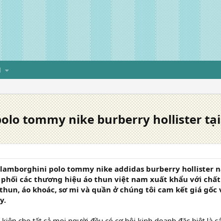
H
polo tommy nike burberry hollister tạ
n lamborghini polo tommy nike addidas burberry hollister n
phối các thương hiệu áo thun việt nam xuất khẩu với chất l
thun, áo khoác, sơ mi và quần ở chúng tôi cam kết giá gốc
y.
kiện cho tất cả mọi người đều có cơ hội kinh doanh đặc biệt là c