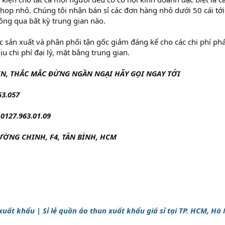
hop nhỏ. Chúng tôi nhận bán sỉ các đơn hàng nhỏ dưới 50 cái tớ
ông qua bất kỳ trung gian nào.
sản xuất và phân phối tận gốc giảm đáng kể cho các chi phí phát
ịu chi phí đại lý, mặt bằng trung gian.
N, THẮC MẮC ĐỪNG NGẦN NGẠI HÃY GỌI NGAY TỚI
53.057
127.963.01.09
RƯỜNG CHINH, F4, TÂN BÌNH, HCM
xuất khẩu | Sỉ lẻ quần áo thun xuất khẩu giá sỉ tại TP. HCM, Hà