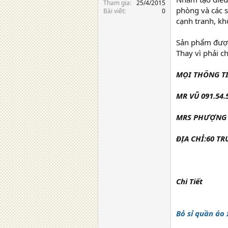
Tham gia
25/4/2015
phòng và các s
Bài viết
0
cạnh tranh, kh
Sản phẩm được 
Thay vì phải ch
MỌI THÔNG TI
MR VŨ 091.54.
MRS PHƯỢNG 0
ĐỊA CHỈ:60 T
Chi Tiết
Bỏ sỉ quần áo 