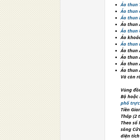
Áo thun
Áo thun 
Áo thun 
Áo thun 
Áo thun
Áo khoá
Áo thun 
Áo thun 
Áo thun 
Áo thun 
Áo thun 
Và còn r
Vùng đồ
Bộ
hoặc
phố trực
Tiền Gia
Tháp (2 
Theo số 
sông Cửu
diện tíc