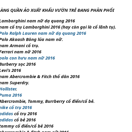
ÀNG QUẦN ÁO XUẤT KHẨU VƯỜN TRẺ ĐANG PHÂN PHỐI
 Lamborghini nam nữ dạ quang 2016
nam cổ trụ Lamborghini 2016 (hay còn gọi là cổ lãnh tụ).
Polo Ralph Lauren nam nữ dạ quang 2016
Polo Akaash Bông lúa nam nữ.
nam Armani cổ trụ.
Ferrari nam nữ 2016
polo con hưu nam nữ 2016
Burberry sọc 2016
Levi’s 2016
nam Abercrombie & Fitch thổ dân 2016
nam Superdry.
ollister
.
 Puma 2016
Abercrombie, Tommy, Burrberry cổ điển/cổ bẻ.
nike cổ trụ 2016
adidas
cổ trụ 2016
adidas
cổ bẻ 2016
tommy cổ điển/cổ bẻ 2016