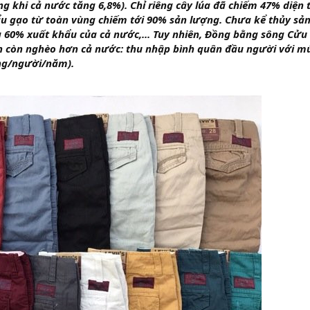
ng khi cả nước tăng 6,8%). Chỉ riêng cây lúa đã chiếm 47% diện 
u gạo từ toàn vùng chiếm tới 90% sản lượng. Chưa kể thủy sản
 60% xuất khẩu của cả nước,... Tuy nhiên, Đồng bằng sông Cử
 còn nghèo hơn cả nước: thu nhập bình quân đầu người với mức
ng/người/năm).