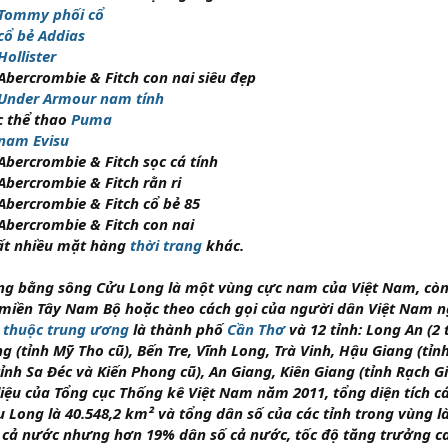
 Tommy phối cổ
cổ bẻ Addias
Hollister
Abercrombie & Fitch con nai siêu đẹp
 Under Armour nam tính
c thể thao
Puma
nam Evisu
Abercrombie & Fitch sọc cá tính
Abercrombie & Fitch rằn ri
Abercrombie & Fitch cổ bẻ 85
Abercrombie & Fitch con nai
ất nhiều mặt hàng
thời trang
khác.
ng bằng sông Cửu Long
là một vùng cực nam của Việt Nam, còn
 miền
Tây Nam Bộ
hoặc theo cách gọi của người dân Việt Nam 
 thuộc trung ương
là thành phố
Cần Thơ
và 12 tỉnh: Long An (2 
ng (tỉnh Mỹ Tho cũ), Bến Tre, Vĩnh Long, Trà Vinh, Hậu Giang (tỉ
tỉnh Sa Đéc và Kiến Phong cũ), An Giang, Kiên Giang (tỉnh Rạch G
liệu của Tổng cục Thống kê Việt Nam năm 2011, tổng diện tích c
 Long là 40.548,2 km² và tổng dân số của các tỉnh trong vùng l
h cả nước nhưng hơn 19% dân số cả nước, tốc độ tăng trưởng 