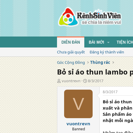
DIỄN ĐÀN
BÀI MỚI
TIỆN ÍC
Chưa giải quyết
Đăng ký thành viên
Góc Cộng Đồng
Thùng rác
Bỏ sỉ áo thun lambo 
T
N
vuontrevn
8/3/2017
á
g
c
à
8/3/2017
g
y
V
Bỏ sỉ áo thu
i
đ
ả
ă
xuất và phân 
n
Sản phẩm áo 
g
nhật mỗi ngà
vuontrevn
Banned
Nhằm tạo điều 