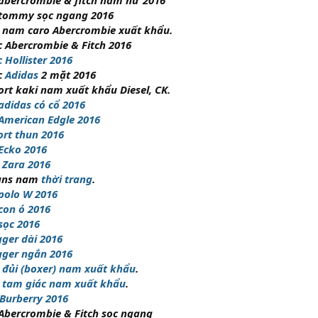
abercrombie & fitch nam nữ 2016
 tommy sọc ngang 2016
nam caro Abercrombie xuất khẩu.
 Abercrombie & Fitch 2016
 Hollister 2016
c
Adidas
2 mặt 2016
rt kaki nam xuất khẩu Diesel, CK.
adidas có cổ 2016
American Edgle 2016
rt thun 2016
Ecko 2016
 Zara 2016
ans nam
thời trang
.
polo W 2016
con ó 2016
sọc 2016
ger dài 2016
gger ngắn 2016
 đủi (boxer) nam xuất khẩu
.
 tam giác nam xuất khẩu
.
 Burberry 2016
Abercrombie & Fitch sọc ngang