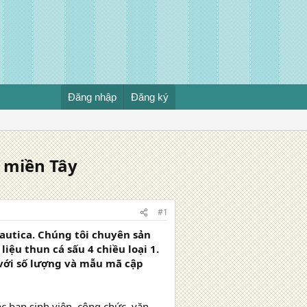
Đăng nhập
Đăng ký
i miền Tây
#1
autica. Chúng tôi chuyên sản
iệu thun cá sấu 4 chiều loại 1.
 với số lượng và mẫu mã cập
ác bạn sinh viên, công chức, văn