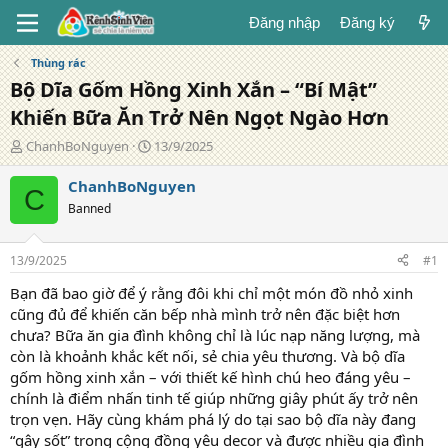
Đăng nhập
Đăng ký
Thùng rác
Bộ Dĩa Gốm Hồng Xinh Xắn – “Bí Mật”
Khiến Bữa Ăn Trở Nên Ngọt Ngào Hơn
T
N
ChanhBoNguyen
13/9/2025
á
g
c
à
ChanhBoNguyen
C
g
y
Banned
i
đ
ả
ă
n
13/9/2025
#1
g
Bạn đã bao giờ để ý rằng đôi khi chỉ một món đồ nhỏ xinh
cũng đủ để khiến căn bếp nhà mình trở nên đặc biệt hơn
chưa? Bữa ăn gia đình không chỉ là lúc nạp năng lượng, mà
còn là khoảnh khắc kết nối, sẻ chia yêu thương. Và bộ dĩa
gốm hồng xinh xắn – với thiết kế hình chú heo đáng yêu –
chính là điểm nhấn tinh tế giúp những giây phút ấy trở nên
trọn vẹn. Hãy cùng khám phá lý do tại sao bộ dĩa này đang
“gây sốt” trong cộng đồng yêu decor và được nhiều gia đình