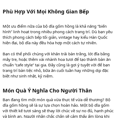
Phù Hợp Với Mọi Không Gian Bếp
Một ưu điểm nữa của bộ dĩa gốm hồng là khả năng “biến
hình” linh hoạt trong nhiều phong cách trang trí. Dù bạn yêu
thích phong cách bếp tối giản, vintage hay kiểu Hàn Quốc
hiện đại, bộ dĩa này đều hòa hợp một cách tự nhiên.
Bạn có thể phối chúng với khăn trải bàn trắng, lót đĩa bằng
mây tre, hoặc thêm vài nhành hoa tươi để tạo thành bàn ăn
chuẩn “cafe style” tại gia. Đây cũng là gợi ý tuyệt vời để bạn
trang trí bàn tiệc nhỏ, bữa ăn cuối tuần hay những dịp đặc
biệt như sinh nhật, kỷ niệm.
Món Quà Ý Nghĩa Cho Người Thân
Bạn đang tìm một món quà vừa thực tế vừa dễ thương? Bộ
dĩa gốm hồng sẽ là sự lựa chọn hoàn hảo. Một bộ dĩa gốm
với thiết kế tươi sáng sẽ thay lời chúc về sự no đủ, hạnh phúc
và bình an. Người nhận chắc chắn sẽ cảm thấy ấm lòng khi