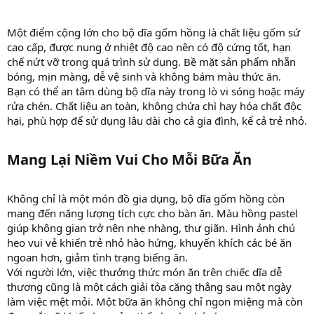
Một điểm cộng lớn cho bộ dĩa gốm hồng là chất liệu gốm sứ
cao cấp, được nung ở nhiệt độ cao nên có độ cứng tốt, hạn
chế nứt vỡ trong quá trình sử dụng. Bề mặt sản phẩm nhẵn
bóng, mịn màng, dễ vệ sinh và không bám màu thức ăn.
Bạn có thể an tâm dùng bộ dĩa này trong lò vi sóng hoặc máy
rửa chén. Chất liệu an toàn, không chứa chì hay hóa chất độc
hại, phù hợp để sử dụng lâu dài cho cả gia đình, kể cả trẻ nhỏ.
Mang Lại Niềm Vui Cho Mỗi Bữa Ăn
Không chỉ là một món đồ gia dụng, bộ dĩa gốm hồng còn
mang đến năng lượng tích cực cho bàn ăn. Màu hồng pastel
giúp không gian trở nên nhẹ nhàng, thư giãn. Hình ảnh chú
heo vui vẻ khiến trẻ nhỏ hào hứng, khuyến khích các bé ăn
ngoan hơn, giảm tình trạng biếng ăn.
Với người lớn, việc thưởng thức món ăn trên chiếc dĩa dễ
thương cũng là một cách giải tỏa căng thẳng sau một ngày
làm việc mệt mỏi. Một bữa ăn không chỉ ngon miệng mà còn