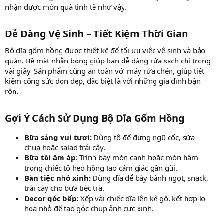
nhận được món quà tinh tế như vậy.
Dễ Dàng Vệ Sinh – Tiết Kiệm Thời Gian
Bộ dĩa gốm hồng được thiết kế để tối ưu việc vệ sinh và bảo
quản. Bề mặt nhẵn bóng giúp bạn dễ dàng rửa sạch chỉ trong
vài giây. Sản phẩm cũng an toàn với máy rửa chén, giúp tiết
kiệm công sức dọn dẹp, đặc biệt là với những gia đình bận
rộn.
Gợi Ý Cách Sử Dụng Bộ Dĩa Gốm Hồng
Bữa sáng vui tươi:
Dùng tô để đựng ngũ cốc, sữa
chua hoặc salad trái cây.
Bữa tối ấm áp:
Trình bày món canh hoặc món hầm
trong chiếc tô heo hồng tạo cảm giác gần gũi.
Bàn tiệc nhỏ xinh:
Dùng dĩa để bày bánh ngọt, snack,
trái cây cho bữa tiệc trà.
Decor góc bếp:
Xếp vài chiếc dĩa lên kệ gỗ, kết hợp lọ
hoa nhỏ để tạo góc chụp ảnh cực xinh.