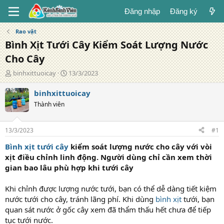
Đăng nhập
Đăng ký
Rao vặt
Bình Xịt Tưới Cây Kiểm Soát Lượng Nước
Cho Cây
T
N
binhxittuoicay
13/3/2023
á
g
c
à
binhxittuoicay
g
y
Thành viên
i
đ
ả
ă
n
13/3/2023
#1
g
Bình xịt tưới cây
kiểm soát lượng nước cho cây với vòi
xịt điều chỉnh linh động. Người dùng chỉ cần xem thời
gian bao lâu phù hợp khi tưới cây
Khi chỉnh được lượng nước tưới, bạn có thể dễ dàng tiết kiệm
nước tưới cho cây, tránh lãng phí. Khi dùng
bình xịt
tưới, bạn
quan sát nước ở gốc cây xem đã thẩm thấu hết chưa để tiếp
tục tưới nước.