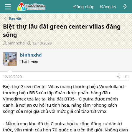
Đăng nhập
Đăng ký
Rao vặt
Biệt thự lâu đài green center villas đáng
sống
T
N
binhnxhd
12/10/2020
á
g
c
à
binhnxhd
g
y
Thành viên
i
đ
ả
ă
n
12/10/2020
#1
g
Biệt thự Green Center Villas mang thương hiệu Vimefulland -
thương hiệu BĐS của tập đoàn dược phẩm hàng đầu
Vimedimex tọa lạc tại khu đất BT05 - Ciputra được mệnh
danh là nơi an cư hội tụ tinh hoa, nâng tầm “phong cách
sống" của mọi gia chủ với mức giá chỉ từ 243tr/m2
- Nằm trong khu đô thị Ciputra hội tụ cộng đồng cư dân trí
thức, văn minh của hơn 70 quốc gia trên thế giới- Không gian