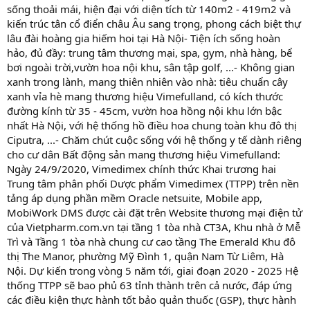
sống thoải mái, hiện đại với diện tích từ 140m2 - 419m2 và
kiến trúc tân cổ điển châu Âu sang trọng, phong cách biệt thự
lâu đài hoàng gia hiếm hoi tại Hà Nội- Tiện ích sống hoàn
hảo, đủ đầy: trung tâm thương mại, spa, gym, nhà hàng, bể
bơi ngoài trời,vườn hoa nội khu, sân tập golf, ...- Không gian
xanh trong lành, mang thiên nhiên vào nhà: tiêu chuẩn cây
xanh vỉa hè mang thương hiệu Vimefulland, có kích thước
đường kính từ 35 - 45cm, vườn hoa hồng nội khu lớn bậc
nhất Hà Nội, với hệ thống hồ điều hoa chung toàn khu đô thị
Ciputra, ...- Chăm chút cuộc sống với hệ thống y tế dành riêng
cho cư dân Bất động sản mang thương hiệu Vimefulland:
Ngày 24/9/2020, Vimedimex chính thức Khai trương hai
Trung tâm phân phối Dược phẩm Vimedimex (TTPP) trên nền
tảng áp dụng phần mềm Oracle netsuite, Mobile app,
MobiWork DMS được cài đặt trên Website thương mại điện tử
của Vietpharm.com.vn tại tầng 1 tòa nhà CT3A, Khu nhà ở Mễ
Trì và Tầng 1 tòa nhà chung cư cao tầng The Emerald Khu đô
thị The Manor, phường Mỹ Đình 1, quận Nam Từ Liêm, Hà
Nội. Dự kiến trong vòng 5 năm tới, giai đoạn 2020 - 2025 Hệ
thống TTPP sẽ bao phủ 63 tỉnh thành trên cả nước, đáp ứng
các điều kiện thực hành tốt bảo quản thuốc (GSP), thực hành