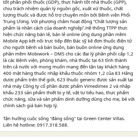
tốt phân phối thuốc (GDP), thực hành tốt nhà thuốc (GPP),
chịu trách nhiệm quản lý nguồn gốc, xuất xứ thuốc, chất
lượng thuốc và được hỗ trợ chuyên môn bởi Bệnh viện Phổi
Trung Ương. Với phương châm hoạt động “Chất lượng sản
phẩm là nhân cách của doanh nghiệp”.Hệ thống TTPP thưc
hiện chức năng bán lẻ, bán lẻ online ứng dụng phần mềm
Mobile App kết nối trực tiếp đến Bác sỹ kê đơn thuốc điện tử
cho người bệnh và bán buôn, bán buôn online ứng dụng
phần mềm Mobiwork – DMS cho các đại lý phân phối cấp 1,2
là các Bệnh viện, phòng khám, nhà thuốc tại 63 tỉnh thành
trên cả nước với mong muốn mang đến tận tay khách hàng
400 mặt hàng thuốc nhập khẩu thuộc nhóm 1,2 của 83 Hãng
dược phẩm trên thế giới, 623 thuốc generic được sản xuất tại
nhà máy Công ty cổ phần dược phẩm Vimedimex 2 và nhập
khẩu 233 sản phẩm thiết bị y tế, vật tư tiêu hao, thực phẩm
chức năng, sữa và sản phẩm dinh dưỡng dùng cho mẹ, bé với
chính sách giá bán hợp lý.
Tận hưởng cuộc sống "đáng sống" tại Green Center Villas.
Liên hệ hotline: 0917.318.588.