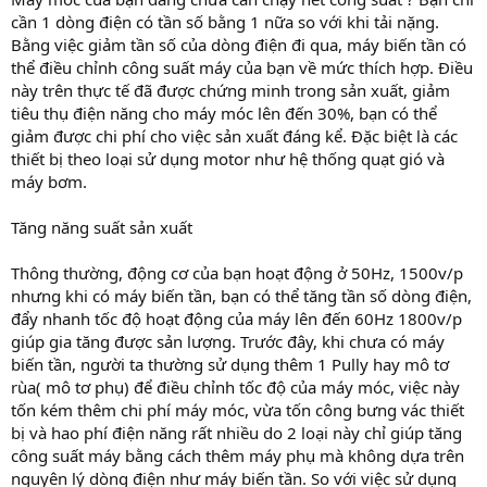
cần 1 dòng điện có tần số bằng 1 nữa so với khi tải nặng.
Bằng việc giảm tần số của dòng điện đi qua, máy biến tần có
thể điều chỉnh công suất máy của bạn về mức thích hợp. Điều
này trên thực tế đã được chứng minh trong sản xuất, giảm
tiêu thụ điện năng cho máy móc lên đến 30%, bạn có thể
giảm được chi phí cho việc sản xuất đáng kể. Đặc biệt là các
thiết bị theo loại sử dụng motor như hệ thống quạt gió và
máy bơm.
Tăng năng suất sản xuất
Thông thường, động cơ của bạn hoạt động ở 50Hz, 1500v/p
nhưng khi có máy biến tần, bạn có thể tăng tần số dòng điện,
đẩy nhanh tốc độ hoạt động của máy lên đến 60Hz 1800v/p
giúp gia tăng được sản lượng. Trước đây, khi chưa có máy
biến tần, người ta thường sử dụng thêm 1 Pully hay mô tơ
rùa( mô tơ phụ) để điều chỉnh tốc độ của máy móc, việc này
tốn kém thêm chi phí máy móc, vừa tốn công bưng vác thiết
bị và hao phí điện năng rất nhiều do 2 loại này chỉ giúp tăng
công suất máy bằng cách thêm máy phụ mà không dựa trên
nguyên lý dòng điện như máy biến tần. So với việc sử dụng