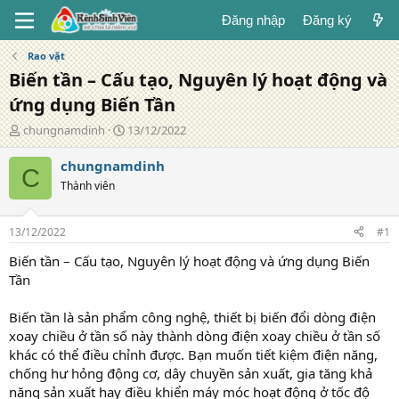
Đăng nhập
Đăng ký
Rao vặt
Biến tần – Cấu tạo, Nguyên lý hoạt động và
ứng dụng Biến Tần
T
N
chungnamdinh
13/12/2022
á
g
c
à
chungnamdinh
C
g
y
Thành viên
i
đ
ả
ă
n
13/12/2022
#1
g
Biến tần – Cấu tạo, Nguyên lý hoạt động và ứng dụng Biến
Tần
Biến tần là sản phẩm công nghệ, thiết bị biến đổi dòng điện
xoay chiều ở tần số này thành dòng điện xoay chiều ở tần số
khác có thể điều chỉnh được. Bạn muốn tiết kiệm điện năng,
chống hư hỏng động cơ, dây chuyền sản xuất, gia tăng khả
năng sản xuất hay điều khiển máy móc hoạt động ở tốc độ