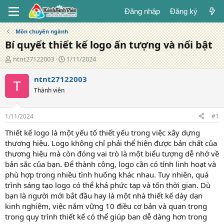
Đăng nhập
Đăng ký
Môn chuyên ngành
Bí quyết thiết kế logo ấn tượng và nổi bật
T
N
ntnt27122003
1/11/2024
á
g
c
à
ntnt27122003
g
y
Thành viên
i
đ
ả
ă
n
1/11/2024
#1
g
Thiết kế logo là một yếu tố thiết yếu trong việc xây dựng
thương hiệu. Logo không chỉ phải thể hiện được bản chất của
thương hiệu mà còn đóng vai trò là một biểu tượng dễ nhớ về
bản sắc của bạn. Để thành công, logo cần có tính linh hoạt và
phù hợp trong nhiều tình huống khác nhau. Tuy nhiên, quá
trình sáng tạo logo có thể khá phức tạp và tốn thời gian. Dù
bạn là người mới bắt đầu hay là một nhà thiết kế dày dạn
kinh nghiệm, việc nắm vững 10 điều cơ bản và quan trọng
trong quy trình thiết kế có thể giúp bạn dễ dàng hơn trong