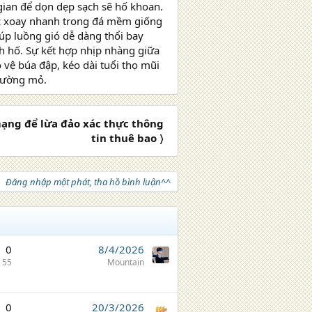
 gian để dọn dẹp sạch sẽ hố khoan.
ệc xoay nhanh trong đá mềm giống
iúp luồng gió dễ dàng thổi bay
h hố. Sự kết hợp nhịp nhàng giữa
o vệ búa đập, kéo dài tuổi thọ mũi
trường mỏ.
ạng để lừa đảo xác thực thông
tin thuê bao 〉
Đăng nhập một phát, tha hồ bình luận^^
0
8/4/2026
55
Mountain
0
20/3/2026