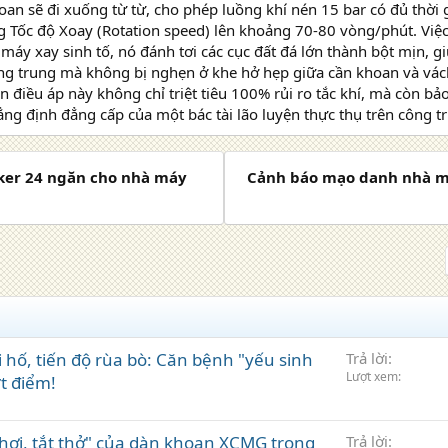
oan sẽ đi xuống từ từ, cho phép luồng khí nén 15 bar có đủ thời
ng Tốc độ Xoay (Rotation speed) lên khoảng 70-80 vòng/phút. Vi
máy xay sinh tố, nó đánh tơi các cục đất đá lớn thành bột mịn, g
ng trung mà không bị nghẹn ở khe hở hẹp giữa cần khoan và vác
an điều áp này không chỉ triệt tiêu 100% rủi ro tắc khí, mà còn bả
ng định đẳng cấp của một bác tài lão luyện thực thụ trên công 
ocker 24 ngăn cho nhà máy
Cảnh báo mạo danh nhà m
 hố, tiến độ rùa bò: Căn bệnh "yếu sinh
Trả lời
Lượt xem
ứt điểm!
 hơi, tắt thở" của dàn khoan XCMG trong
Trả lời