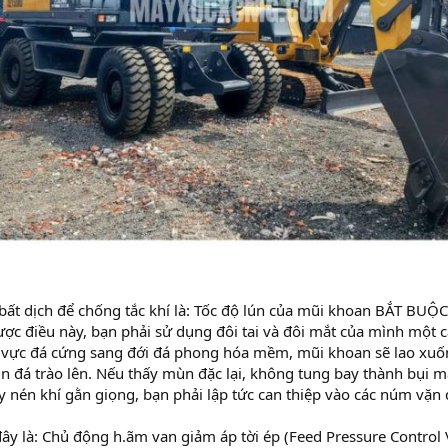
 bất dịch để chống tắc khí là: Tốc độ lún của mũi khoan BẮT BUỘC 
ược điều này, bạn phải sử dụng đôi tai và đôi mắt của mình một cá
 vực đá cứng sang đới đá phong hóa mềm, mũi khoan sẽ lao xuốn
 đá trào lên. Nếu thấy mùn đặc lại, không tung bay thành bụi mà
 nén khí gằn giọng, bạn phải lập tức can thiệp vào các núm vặn đ
đây là: Chủ động h.ãm van giảm áp tời ép (Feed Pressure Control