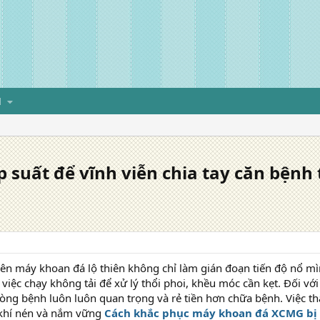
H
p suất để vĩnh viễn chia tay căn bệnh
trên máy khoan đá lộ thiên không chỉ làm gián đoạn tiến độ nổ mì
 việc chạy không tải để xử lý thổi phoi, khều móc cần kẹt. Đối v
òng bệnh luôn luôn quan trọng và rẻ tiền hơn chữa bệnh. Việc t
- khí nén và nắm vững
Cách khắc phục máy khoan đá XCMG bị tắ