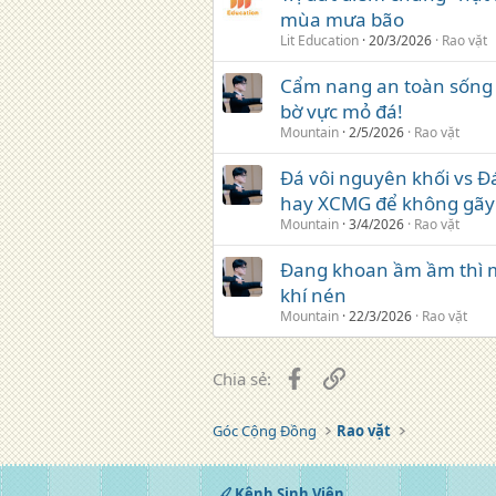
mùa mưa bão
Lit Education
20/3/2026
Rao vặt
Cẩm nang an toàn sống 
bờ vực mỏ đá!
Mountain
2/5/2026
Rao vặt
Đá vôi nguyên khối vs 
hay XCMG để không gãy
Mountain
3/4/2026
Rao vặt
Đang khoan ầm ầm thì má
khí nén
Mountain
22/3/2026
Rao vặt
Facebook
Liên kết
Chia sẻ:
Góc Cộng Đồng
Rao vặt
Kênh Sinh Viên