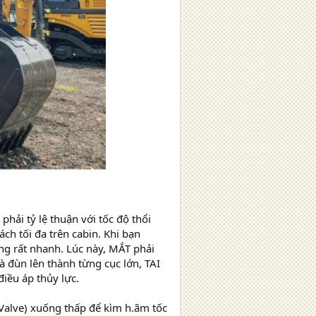
phải tỷ lệ thuận với tốc độ thổi
ch tối đa trên cabin. Khi bạn
g rất nhanh. Lúc này, MẮT phải
 đùn lên thành từng cục lớn, TAI
iều áp thủy lực.
 Valve) xuống thấp để kìm h.ãm tốc