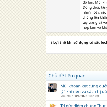
độ lún. Mũi kh
Đồng thời, tă
như một chiếc 
chúng lên khô
tay trang và v
hợp kim và khẳ
〈 Lợi thế khi sử dụng tủ sắt l
Chủ đề liên quan
Mũi khoan kẹt cứng dưới
lý" khí nén và cách trị d
Mountain
8/4/2026
Rao vặt
Trị dứt điểm chứng "hụt