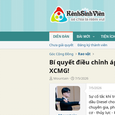
DIỄN ĐÀN
BÀI MỚI
TIỆN ÍC
Chưa giải quyết
Đăng ký thành viên
Góc Cộng Đồng
Rao vặt
Bí quyết điều chỉnh á
XCMG!
T
N
Mountain
7/5/2026
á
g
c
à
7/5/2026
g
y
Sự cố tắc khí 
i
đ
ả
ă
dầu Diesel cho
n
chuyên gia, ph
g
cơ - thủy lực 