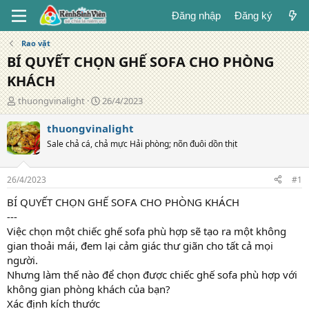
Đăng nhập
Đăng ký
Rao vặt
BÍ QUYẾT CHỌN GHẾ SOFA CHO PHÒNG
KHÁCH
T
N
thuongvinalight
26/4/2023
á
g
c
à
thuongvinalight
g
y
Sale chả cá, chả mực Hải phòng; nõn đuôi dồn thịt
i
đ
ả
ă
n
26/4/2023
#1
g
BÍ QUYẾT CHỌN GHẾ SOFA CHO PHÒNG KHÁCH
---
Việc chọn một chiếc ghế sofa phù hợp sẽ tạo ra một không
gian thoải mái, đem lại cảm giác thư giãn cho tất cả mọi
người.
Nhưng làm thế nào để chọn được chiếc ghế sofa phù hợp với
không gian phòng khách của bạn?
Xác định kích thước