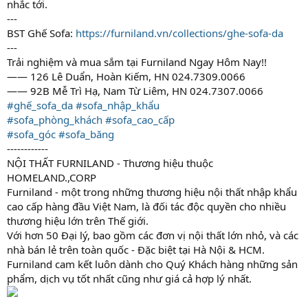
nhắc tới.
---
BST Ghế Sofa:
https://furniland.vn/collections/ghe-sofa-da
---
Trải nghiệm và mua sắm tại Furniland Ngay Hôm Nay!!
—— 126 Lê Duẩn, Hoàn Kiếm, HN 024.7309.0066
—— 92B Mễ Trì Hạ, Nam Từ Liêm, HN 024.7307.0066
#ghế_sofa_da
#sofa_nhập_khẩu
#sofa_phòng_khách
#sofa_cao_cấp
#sofa_góc
#sofa_băng
------------
NỘI THẤT FURNILAND - Thương hiệu thuộc
HOMELAND.,CORP
Furniland - một trong những thương hiệu nội thất nhập khẩu
cao cấp hàng đầu Việt Nam, là đối tác độc quyền cho nhiều
thương hiệu lớn trên Thế giới.
Với hơn 50 Đại lý, bao gồm các đơn vị nội thất lớn nhỏ, và các
nhà bán lẻ trên toàn quốc - Đặc biệt tại Hà Nội & HCM.
Furniland cam kết luôn dành cho Quý Khách hàng những sản
phẩm, dịch vụ tốt nhất cũng như giá cả hợp lý nhất.