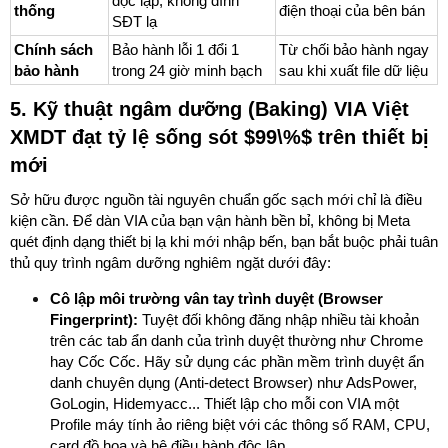
độc lập, không dính
thống
điện thoại của bên bán
SĐT lạ
Chính sách
Bảo hành lỗi 1 đổi 1
Từ chối bảo hành ngay
bảo hành
trong 24 giờ minh bạch
sau khi xuất file dữ liệu
5. Kỹ thuật ngâm dưỡng (Baking) VIA Việt
XMDT đạt tỷ lệ sống sót $99\%$ trên thiết bị
mới
Sở hữu được nguồn tài nguyên chuẩn gốc sạch mới chỉ là điều
kiện cần. Để dàn VIA của bạn vận hành bền bỉ, không bị Meta
quét định dạng thiết bị lạ khi mới nhập bến, bạn bắt buộc phải tuân
thủ quy trình ngâm dưỡng nghiêm ngặt dưới đây:
Cô lập môi trường vân tay trình duyệt (Browser
Fingerprint):
Tuyệt đối không đăng nhập nhiều tài khoản
trên các tab ẩn danh của trình duyệt thường như Chrome
hay Cốc Cốc. Hãy sử dụng các phần mềm trình duyệt ẩn
danh chuyên dụng (Anti-detect Browser) như AdsPower,
GoLogin, Hidemyacc... Thiết lập cho mỗi con VIA một
Profile máy tính ảo riêng biệt với các thông số RAM, CPU,
card đồ họa và hệ điều hành độc lập.