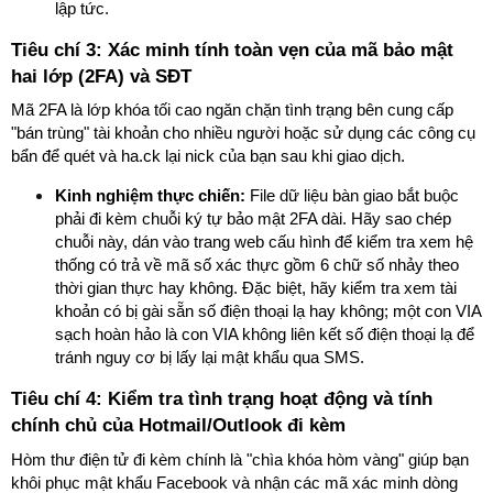
lập tức.
Tiêu chí 3: Xác minh tính toàn vẹn của mã bảo mật
hai lớp (2FA) và SĐT
Mã 2FA là lớp khóa tối cao ngăn chặn tình trạng bên cung cấp
"bán trùng" tài khoản cho nhiều người hoặc sử dụng các công cụ
bẩn để quét và ha.ck lại nick của bạn sau khi giao dịch.
Kinh nghiệm thực chiến:
File dữ liệu bàn giao bắt buộc
phải đi kèm chuỗi ký tự bảo mật 2FA dài. Hãy sao chép
chuỗi này, dán vào trang web cấu hình để kiểm tra xem hệ
thống có trả về mã số xác thực gồm 6 chữ số nhảy theo
thời gian thực hay không. Đặc biệt, hãy kiểm tra xem tài
khoản có bị gài sẵn số điện thoại lạ hay không; một con VIA
sạch hoàn hảo là con VIA không liên kết số điện thoại lạ để
tránh nguy cơ bị lấy lại mật khẩu qua SMS.
Tiêu chí 4: Kiểm tra tình trạng hoạt động và tính
chính chủ của Hotmail/Outlook đi kèm
Hòm thư điện tử đi kèm chính là "chìa khóa hòm vàng" giúp bạn
khôi phục mật khẩu Facebook và nhận các mã xác minh dòng