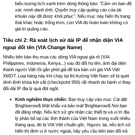
biểu tượng tích xanh kèm dòng thông báo:
"Cảm ơn bạn đã
xác minh danh tính. Quyền truy cập quảng cáo của tài
khoản này đã được khôi phục"
. Nếu mục này hiển thị trạng
thái khác hoặc trống trơn, con VIA đó hoàn toàn không có
giá trị quảng cáo.
Tiêu chí 2: Rà soát lịch sử dải IP để nhận diện VIA
ngoại đổi tên (VIA Change Name)
Nhiều bên bán thu mua các dòng VIA ngoại giá rẻ (VIA
Philippines, Indonesia, Kenya...) sau đó đổi họ tên, ảnh đại diện
thành người Việt rồi gắn phôi giả để lừa bán với giá VIA Việt
XMDT. Loại hàng này khi chạy tại thị trường Việt Nam sẽ bị quét
dính lệnh khóa két sắt (checkpoint 956) rất nhanh do hành vi thay
đổi dải IP địa lý quá đột ngột.
Kinh nghiệm thực chiến:
Bạn truy cập vào mục
Cài đặt
$\rightarrow$
Mật khẩu và bảo mật
$\rightarrow$
Nơi bạn
đã đăng nhập
. Nếu lịch sử ghi nhận các thiết bị và vị trí địa
lý phân bổ tại các tỉnh thành của Việt Nam trong suốt nhiều
tháng qua, đó là VIA Việt chuẩn gốc. Ngược lại, nếu lịch sử
hiển thị định vị ở nước ngoài, hãy yêu cầu bên bán đổi trả