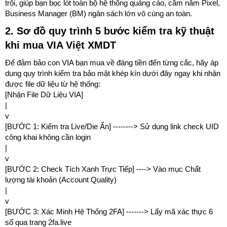
trội, giúp bạn bọc lót toàn bộ hệ thống quảng cáo, cầm nắm Pixel,
Business Manager (BM) ngân sách lớn vô cùng an toàn.
2. Sơ đồ quy trình 5 bước kiểm tra kỹ thuật
khi mua VIA Việt XMDT
Để đảm bảo con VIA bạn mua về đáng tiền đến từng cắc, hãy áp
dụng quy trình kiểm tra bảo mật khép kín dưới đây ngay khi nhận
được file dữ liệu từ hệ thống:
[Nhận File Dữ Liệu VIA]
|
v
[BƯỚC 1: Kiểm tra Live/Die Ẩn] --------> Sử dụng link check UID
công khai không cần login
|
v
[BƯỚC 2: Check Tích Xanh Trực Tiếp] ----> Vào mục Chất
lượng tài khoản (Account Quality)
|
v
[BƯỚC 3: Xác Minh Hệ Thống 2FA] -------> Lấy mã xác thực 6
số qua trang 2fa.live