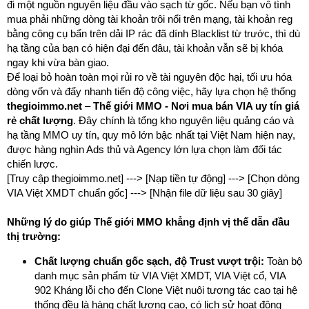
đi một nguồn nguyên liệu đầu vào sạch từ gốc. Nếu bạn vô tình
mua phải những dòng tài khoản trôi nổi trên mạng, tài khoản reg
bằng công cụ bẩn trên dải IP rác đã dính Blacklist từ trước, thì dù
hạ tầng của bạn có hiện đại đến đâu, tài khoản vẫn sẽ bị khóa
ngay khi vừa bàn giao.
Để loại bỏ hoàn toàn mọi rủi ro về tài nguyên độc hại, tối ưu hóa
dòng vốn và đẩy nhanh tiến độ công việc, hãy lựa chọn hệ thống
thegioimmo.net
–
Thế giới MMO - Nơi mua bán VIA uy tín giá
rẻ chất lượng
. Đây chính là tổng kho nguyên liệu quảng cáo và
hạ tầng MMO uy tín, quy mô lớn bậc nhất tại Việt Nam hiện nay,
được hàng nghìn Ads thủ và Agency lớn lựa chọn làm đối tác
chiến lược.
[Truy cập thegioimmo.net] ---> [Nạp tiền tự động] ---> [Chọn dòng
VIA Việt XMDT chuẩn gốc] ---> [Nhận file dữ liệu sau 30 giây]
Những lý do giúp Thế giới MMO khẳng định vị thế dẫn đầu
thị trường:
Chất lượng chuẩn gốc sạch, độ Trust vượt trội:
Toàn bộ
danh mục sản phẩm từ VIA Việt XMDT, VIA Việt cổ, VIA
902 Kháng lỗi cho đến Clone Việt nuôi tương tác cao tại hệ
thống đều là hàng chất lượng cao, có lịch sử hoạt động