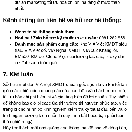
dự án marketing tối ưu hóa chi phí hạ tầng ở mức thấp
nhất.
Kênh thông tin liên hệ và hỗ trợ hệ thống:
Website hệ thống chính thức:
Hotline / Zalo hỗ trợ kỹ thuật trực tuyến:
0981 282 956
Danh mục sản phẩm cung cấp:
Kho VIA Việt XMDT siêu
trâu, VIA Việt cổ, VIA Ngoại XMDT, VIA 902 Kháng lỗi,
BM500, BM cổ, Clone Việt nuôi tương tác cao, Proxy dân
cư tĩnh sạch toàn quốc.
7. Kết luận
Sở hữu một dàn VIA Việt XMDT chuẩn gốc sạch là vũ khí tối tân
giúp các chiến dịch quảng cáo của bạn luôn vận hành mượt mà,
tối ưu hóa chi phí hiển thị và gia tăng biên độ lợi nhuận. Tuy nhiên,
để không bao giờ bị gạt giữa thị trường tài nguyên phức tạp, việc
trang bị cho mình bộ kinh nghiệm kiểm tra kỹ thuật đầu bến và lộ
trình ngâm dưỡng kiên nhẫn là quy trình bắt buộc bạn phải tuân
thủ nghiêm ngặt.
Hãy trở thành một nhà quảng cáo thông thái để bảo vệ dòng tiền,