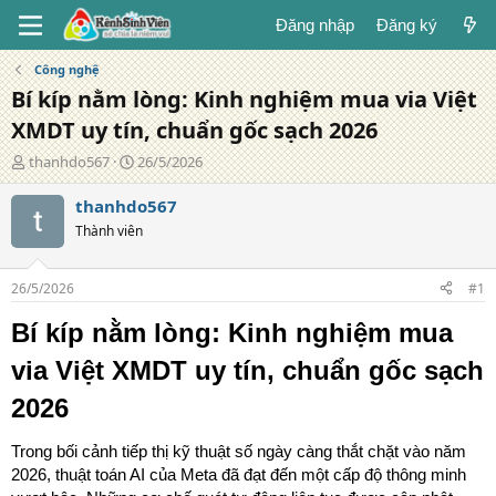
Đăng nhập
Đăng ký
Công nghệ
Bí kíp nằm lòng: Kinh nghiệm mua via Việt
XMDT uy tín, chuẩn gốc sạch 2026
T
N
thanhdo567
26/5/2026
á
g
c
à
thanhdo567
g
y
Thành viên
i
đ
ả
ă
n
26/5/2026
#1
g
Bí kíp nằm lòng: Kinh nghiệm mua
via Việt XMDT uy tín, chuẩn gốc sạch
2026
Trong bối cảnh tiếp thị kỹ thuật số ngày càng thắt chặt vào năm
2026, thuật toán AI của Meta đã đạt đến một cấp độ thông minh