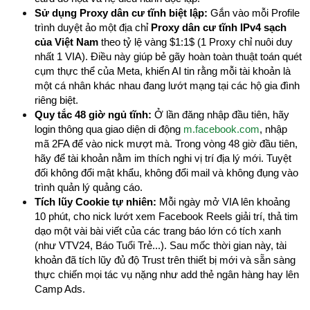
Sử dụng Proxy dân cư tĩnh biệt lập:
Gắn vào mỗi Profile
trình duyệt ảo một địa chỉ
Proxy dân cư tĩnh IPv4 sạch
của Việt Nam
theo tỷ lệ vàng $1:1$ (1 Proxy chỉ nuôi duy
nhất 1 VIA). Điều này giúp bẻ gãy hoàn toàn thuật toán quét
cụm thực thể của Meta, khiến AI tin rằng mỗi tài khoản là
một cá nhân khác nhau đang lướt mạng tại các hộ gia đình
riêng biệt.
Quy tắc 48 giờ ngủ tĩnh:
Ở lần đăng nhập đầu tiên, hãy
login thông qua giao diện di động
m.facebook.com
, nhập
mã 2FA để vào nick mượt mà. Trong vòng 48 giờ đầu tiên,
hãy để tài khoản nằm im thích nghi vị trí địa lý mới. Tuyệt
đối không đổi mật khẩu, không đổi mail và không đụng vào
trình quản lý quảng cáo.
Tích lũy Cookie tự nhiên:
Mỗi ngày mở VIA lên khoảng
10 phút, cho nick lướt xem Facebook Reels giải trí, thả tim
dạo một vài bài viết của các trang báo lớn có tích xanh
(như VTV24, Báo Tuổi Trẻ...). Sau mốc thời gian này, tài
khoản đã tích lũy đủ độ Trust trên thiết bị mới và sẵn sàng
thực chiến mọi tác vụ nặng như add thẻ ngân hàng hay lên
Camp Ads.