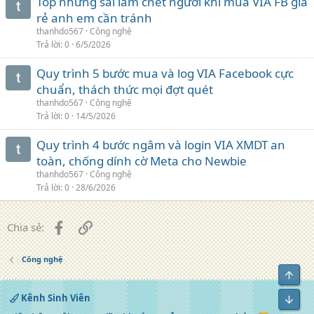
Top những sai lầm chết người khi mua VIA FB giá
rẻ anh em cần tránh
thanhdo567
Công nghệ
Trả lời
0
6/5/2026
Quy trình 5 bước mua và log VIA Facebook cực
chuẩn, thách thức mọi đợt quét
thanhdo567
Công nghệ
Trả lời
0
14/5/2026
Quy trình 4 bước ngâm và login VIA XMDT an
toàn, chống dính cờ Meta cho Newbie
thanhdo567
Công nghệ
Trả lời
0
28/6/2026
Facebook
Liên kết
Chia sẻ:
Công nghệ
Top
Kênh Sinh Viên
Bot