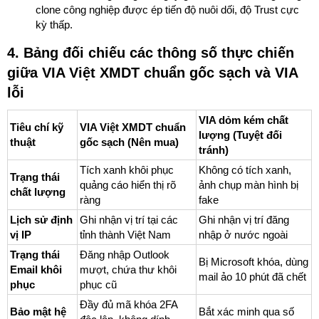
clone công nghiệp được ép tiến độ nuôi dối, độ Trust cực
kỳ thấp.
4. Bảng đối chiếu các thông số thực chiến
giữa VIA Việt XMDT chuẩn gốc sạch và VIA
lỗi
VIA dỏm kém chất
Tiêu chí kỹ
VIA Việt XMDT chuẩn
lượng (Tuyệt đối
thuật
gốc sạch (Nên mua)
tránh)
Tích xanh khôi phục
Không có tích xanh,
Trạng thái
quảng cáo hiển thị rõ
ảnh chụp màn hình bị
chất lượng
ràng
fake
Lịch sử định
Ghi nhận vị trí tại các
Ghi nhận vị trí đăng
vị IP
tỉnh thành Việt Nam
nhập ở nước ngoài
Trạng thái
Đăng nhập Outlook
Bị Microsoft khóa, dùng
Email khôi
mượt, chứa thư khôi
mail ảo 10 phút đã chết
phục
phục cũ
Đầy đủ mã khóa 2FA
Bảo mật hệ
Bắt xác minh qua số