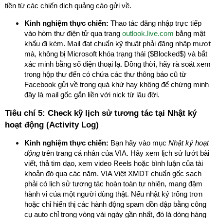
tiền từ các chiến dịch quảng cáo gửi về.
Kinh nghiệm thực chiến:
Thao tác đăng nhập trực tiếp
vào hòm thư điện tử qua trang
outlook.live.com
bằng mật
khẩu đi kèm. Mail đạt chuẩn kỹ thuật phải đăng nhập mượt
mà, không bị Microsoft khóa trạng thái ($Blocked$) và bắt
xác minh bằng số điện thoại lạ. Đồng thời, hãy rà soát xem
trong hộp thư đến có chứa các thư thông báo cũ từ
Facebook gửi về trong quá khứ hay không để chứng minh
đây là mail gốc gắn liền với nick từ lâu đời.
Tiêu chí 5: Check kỹ lịch sử tương tác tại Nhật ký
hoạt động (Activity Log)
Kinh nghiệm thực chiến:
Bạn hãy vào mục
Nhật ký hoạt
động
trên trang cá nhân của VIA. Hãy xem lịch sử lướt bài
viết, thả tim dạo, xem video Reels hoặc bình luận của tài
khoản đó qua các năm. VIA Việt XMDT chuẩn gốc sạch
phải có lịch sử tương tác hoàn toàn tự nhiên, mang đậm
hành vi của một người dùng thật. Nếu nhật ký trống trơn
hoặc chỉ hiển thị các hành động spam dồn dập bằng công
cụ auto chỉ trong vòng vài ngày gần nhất, đó là dòng hàng