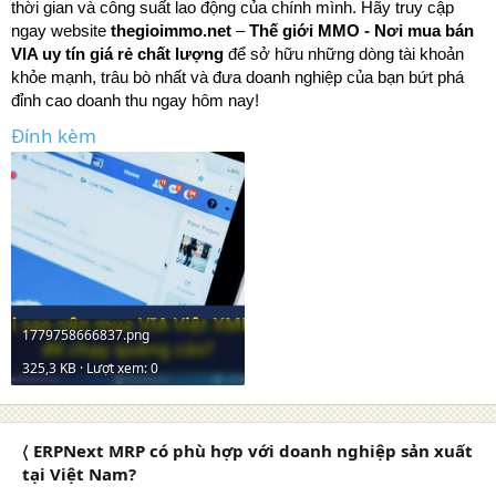
thời gian và công suất lao động của chính mình. Hãy truy cập
ngay website
thegioimmo.net
–
Thế giới MMO - Nơi mua bán
VIA uy tín giá rẻ chất lượng
để sở hữu những dòng tài khoản
khỏe mạnh, trâu bò nhất và đưa doanh nghiệp của bạn bứt phá
đỉnh cao doanh thu ngay hôm nay!
Đính kèm
1779758666837.png
325,3 KB · Lượt xem: 0
〈 ERPNext MRP có phù hợp với doanh nghiệp sản xuất
tại Việt Nam?