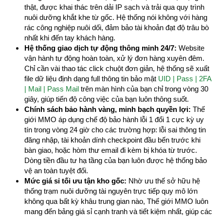
thật, được khai thác trên dải IP sạch và trải qua quy trình
nuôi dưỡng khắt khe từ gốc. Hệ thống nói không với hàng
rác công nghiệp nuôi dối, đảm bảo tài khoản đạt độ trâu bò
nhất khi đến tay khách hàng.
Hệ thống giao dịch tự động thông minh 24/7:
Website
vận hành tự động hoàn toàn, xử lý đơn hàng xuyên đêm.
Chỉ cần vài thao tác click chuột đơn giản, hệ thống sẽ xuất
file dữ liệu định dạng full thông tin bảo mật
UID | Pass | 2FA
| Mail | Pass Mail
trên màn hình của bạn chỉ trong vòng 30
giây, giúp tiến độ công việc của bạn luôn thông suốt.
Chính sách bảo hành vàng, minh bạch quyền lợi:
Thế
giới MMO áp dụng chế độ bảo hành lỗi 1 đổi 1 cực kỳ uy
tín trong vòng 24 giờ cho các trường hợp: lỗi sai thông tin
đăng nhập, tài khoản dính checkpoint đầu bến trước khi
bàn giao, hoặc hòm thư email đi kèm bị khóa từ trước.
Dòng tiền đầu tư hạ tầng của bạn luôn được hệ thống bảo
vệ an toàn tuyệt đối.
Mức giá sỉ tối ưu tận kho gốc:
Nhờ ưu thế sở hữu hệ
thống trạm nuôi dưỡng tài nguyên trực tiếp quy mô lớn
không qua bất kỳ khâu trung gian nào, Thế giới MMO luôn
mang đến bảng giá sỉ cạnh tranh và tiết kiệm nhất, giúp các