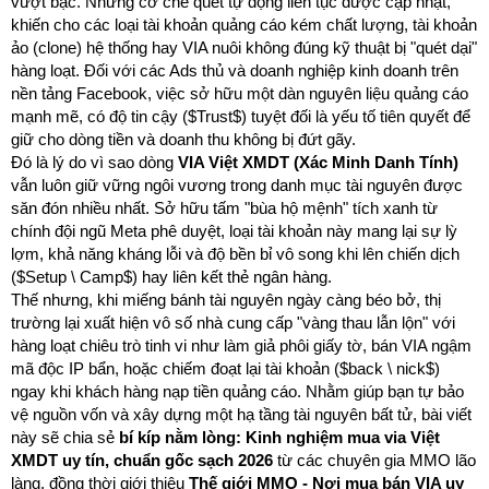
vượt bậc. Những cơ chế quét tự động liên tục được cập nhật,
khiến cho các loại tài khoản quảng cáo kém chất lượng, tài khoản
ảo (clone) hệ thống hay VIA nuôi không đúng kỹ thuật bị "quét dại"
hàng loạt. Đối với các Ads thủ và doanh nghiệp kinh doanh trên
nền tảng Facebook, việc sở hữu một dàn nguyên liệu quảng cáo
mạnh mẽ, có độ tin cậy ($Trust$) tuyệt đối là yếu tố tiên quyết để
giữ cho dòng tiền và doanh thu không bị đứt gãy.
Đó là lý do vì sao dòng
VIA Việt XMDT (Xác Minh Danh Tính)
vẫn luôn giữ vững ngôi vương trong danh mục tài nguyên được
săn đón nhiều nhất. Sở hữu tấm "bùa hộ mệnh" tích xanh từ
chính đội ngũ Meta phê duyệt, loại tài khoản này mang lại sự lỳ
lợm, khả năng kháng lỗi và độ bền bỉ vô song khi lên chiến dịch
($Setup \ Camp$) hay liên kết thẻ ngân hàng.
Thế nhưng, khi miếng bánh tài nguyên ngày càng béo bở, thị
trường lại xuất hiện vô số nhà cung cấp "vàng thau lẫn lộn" với
hàng loạt chiêu trò tinh vi như làm giả phôi giấy tờ, bán VIA ngậm
mã độc IP bẩn, hoặc chiếm đoạt lại tài khoản ($back \ nick$)
ngay khi khách hàng nạp tiền quảng cáo. Nhằm giúp bạn tự bảo
vệ nguồn vốn và xây dựng một hạ tầng tài nguyên bất tử, bài viết
này sẽ chia sẻ
bí kíp nằm lòng: Kinh nghiệm mua via Việt
XMDT uy tín, chuẩn gốc sạch 2026
từ các chuyên gia MMO lão
làng, đồng thời giới thiệu
Thế giới MMO - Nơi mua bán VIA uy