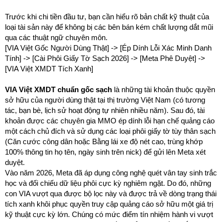
Trước khi chi tiền đầu tư, bạn cần hiểu rõ bản chất kỹ thuật của
loại tài sản này để không bị các bên bán kém chất lượng dắt mũi
qua các thuật ngữ chuyên môn.
[VIA Việt Gốc Người Dùng Thật] -> [Ép Dính Lỗi Xác Minh Danh
Tính] -> [Cài Phôi Giấy Tờ Sạch 2026] -> [Meta Phê Duyệt] ->
[VIA Việt XMDT Tích Xanh]
VIA Việt XMDT chuẩn gốc sạch
là những tài khoản thuộc quyền
sở hữu của người dùng thật tại thị trường Việt Nam (có tương
tác, bạn bè, lịch sử hoạt động tự nhiên nhiều năm). Sau đó, tài
khoản được các chuyên gia MMO ép dính lỗi hạn chế quảng cáo
một cách chủ đích và sử dụng các loại phôi giấy tờ tùy thân sạch
(Căn cước công dân hoặc Bằng lái xe độ nét cao, trùng khớp
100% thông tin họ tên, ngày sinh trên nick) để gửi lên Meta xét
duyệt.
Vào năm 2026, Meta đã áp dụng công nghệ quét vân tay sinh trắc
học và đối chiếu dữ liệu phôi cực kỳ nghiêm ngặt. Do đó, những
con VIA vượt qua được bộ lọc này và được trả về dòng trạng thái
tích xanh khôi phục quyền truy cập quảng cáo sở hữu một giá trị
kỹ thuật cực kỳ lớn. Chúng có mức điểm tín nhiệm hành vi vượt