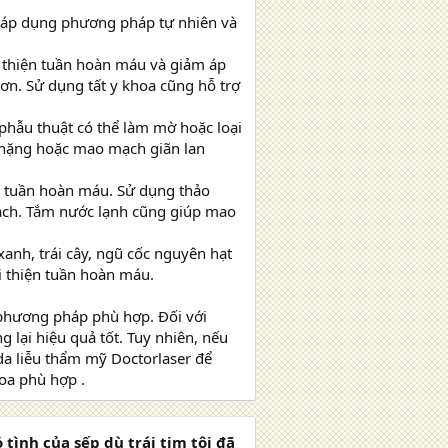
, áp dụng phương pháp tự nhiên và
i thiện tuần hoàn máu và giảm áp
ơn. Sử dụng tất y khoa cũng hỗ trợ
phẫu thuật có thể làm mờ hoặc loại
 nặng hoặc mao mạch giãn lan
g tuần hoàn máu. Sử dụng thảo
ạch. Tắm nước lạnh cũng giúp mao
xanh, trái cây, ngũ cốc nguyên hạt
 thiện tuần hoàn máu.
 phương pháp phù hợp. Đối với
 lại hiệu quả tốt. Tuy nhiên, nếu
da liễu thẩm mỹ Doctorlaser để
oa phù hợp .
ỏ tình của sếp dù trái tim tôi đã