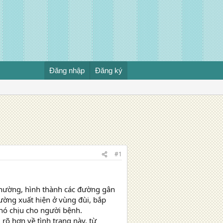
Đăng nhập
Đăng ký
#1
thường, hình thành các đường gân
ường xuất hiện ở vùng đùi, bắp
hó chịu cho người bệnh.
 rõ hơn về tình trạng này, từ