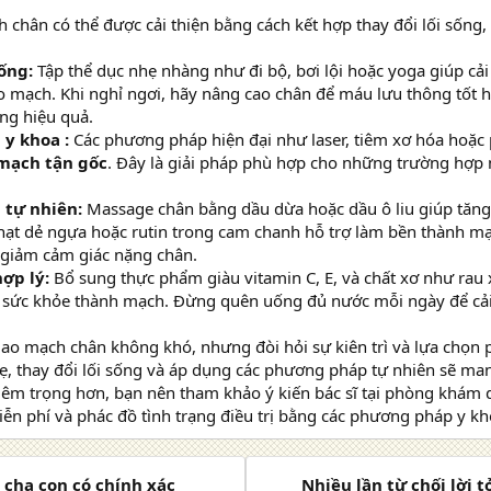
chân có thể được cải thiện bằng cách kết hợp thay đổi lối sống
.
sống:
Tập thể dục nhẹ nhàng như đi bộ, bơi lội hoặc yoga giúp cả
o mạch. Khi nghỉ ngơi, hãy nâng cao chân để máu lưu thông tốt h
ng hiệu quả.
y khoa :
Các phương pháp hiện đại như laser, tiêm xơ hóa hoặc 
mạch tận gốc
. Đây là giải pháp phù hợp cho những trường hợp
 tự nhiên:
Massage chân bằng dầu dừa hoặc dầu ô liu giúp tăn
hạt dẻ ngựa hoặc rutin trong cam chanh hỗ trợ làm bền thành m
 giảm cảm giác nặng chân.
ợp lý:
Bổ sung thực phẩm giàu vitamin C, E, và chất xơ như rau 
 sức khỏe thành mạch. Đừng quên uống đủ nước mỗi ngày để cải
mao mạch chân không khó, nhưng đòi hỏi sự kiên trì và lựa chọn
, thay đổi lối sống và áp dụng các phương pháp tự nhiên sẽ mang
iêm trọng hơn, bạn nên tham khảo ý kiến bác sĩ tại phòng khám 
ễn phí và phác đồ tình trạng điều trị bằng các phương pháp y kh
cha con có chính xác
Nhiều lần từ chối lời t