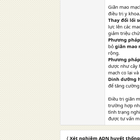
Giãn mao mạch 
điều trị y khoa
Thay đổi lối 
lực lên các ma
giảm triệu chứ
Phương pháp 
bỏ
giãn mao 
rộng.
Phương pháp
dược như cây 
mạch co lại và
Dinh dưỡng h
để tăng cường
Điều trị giãn 
trường hợp nhẹ
tình trạng ngh
được tư vấn mi
〈 Xét nghiệm ADN huyết thống 