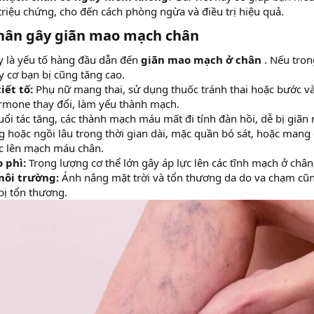
riệu chứng, cho đến cách phòng ngừa và điều trị hiệu quả.
hân gây giãn mao mạch chân
y là yếu tố hàng đầu dẫn đến
giãn mao mạch ở chân
. Nếu tron
y cơ bạn bị cũng tăng cao.
iết tố:
Phụ nữ mang thai, sử dụng thuốc tránh thai hoặc bước v
rmone thay đổi, làm yếu thành mạch.
tuổi tác tăng, các thành mạch máu mất đi tính đàn hồi, dễ bị giãn 
 hoặc ngồi lâu trong thời gian dài, mặc quần bó sát, hoặc mang
ực lên mạch máu chân.
o phì:
Trọng lượng cơ thể lớn gây áp lực lên các tĩnh mạch ở châ
môi trường:
Ánh nắng mặt trời và tổn thương da do va chạm cũ
bị tổn thương.