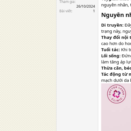
Tham gia
nguyên nhân, t
26/10/2024
Bài viết
1
Nguyên n
Di truyền:
Đâ
trạng này, ngu
Thay đổi nội t
cao hơn do ho
Tuổi tác:
Khi 
Lối sống:
Đứng
làm tăng áp l
Thừa cân, bé
Tác động từ 
mạch dưới da 