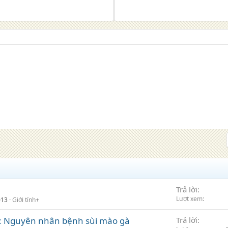
Trả lời
Lượt xem
013
Giới tính+
: Nguyên nhân bệnh sùi mào gà
Trả lời