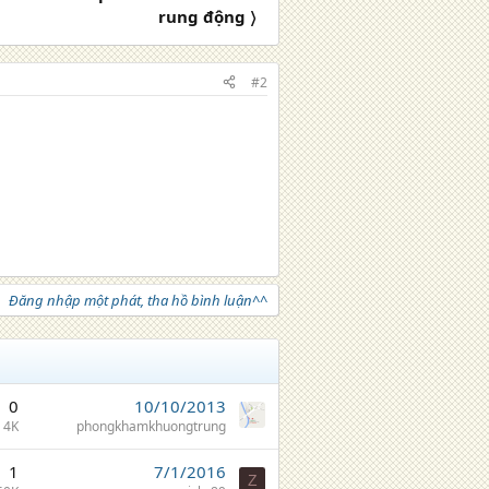
rung động 〉
#2
Đăng nhập một phát, tha hồ bình luận^^
0
10/10/2013
4K
phongkhamkhuongtrung
1
7/1/2016
Z