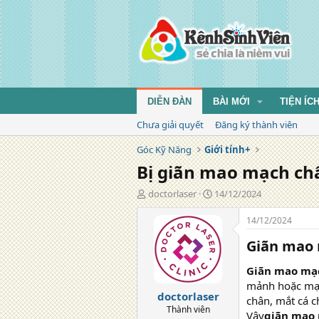
DIỄN ĐÀN
BÀI MỚI
TIỆN ÍC
Chưa giải quyết
Đăng ký thành viên
Góc Kỹ Năng
Giới tính+
Bị giãn mao mạch ch
T
N
doctorlaser
14/12/2024
á
g
c
à
14/12/2024
g
y
Giãn mao 
i
đ
ả
ă
n
Giãn mao mạ
g
mảnh hoặc mạng
doctorlaser
chân, mắt cá 
Thành viên
Vậy
giãn mao