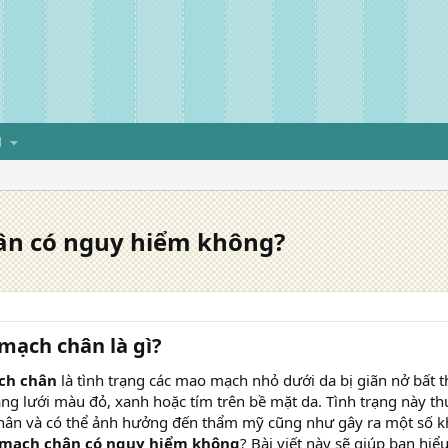
H
ân có nguy hiểm không?
mạch chân là gì?
ch chân
là tình trạng các mao mạch nhỏ dưới da bị giãn nở bất 
 lưới màu đỏ, xanh hoặc tím trên bề mặt da. Tình trạng này th
chân và có thể ảnh hưởng đến thẩm mỹ cũng như gây ra một số k
 mạch chân có nguy hiểm không
? Bài viết này sẽ giúp bạn hiểu