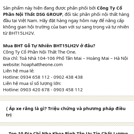
Sản phẩm này hiện đang được phân phối bởi
Công Ty Cổ
Phần Nội Thất DSG GROUP
, đối tác phân phối nội thất hàng
đầu tại Việt Nam. Hãy đặt hàng ngay hôm nay để nâng cấp
không gian hội trường của bạn với sự sang trọng và tự nhiên
từ BHT15LH2V.
Mua BHT Gỗ Tự Nhiên BHT15LH2V ở đâu?
Công Ty Cổ Phần Nội Thất The One.
Địa chỉ: Toà Nhà 104-106 Phố Tân Mai – Hoàng Mai – Hà Nội
website: hoaphattheone.com
Liên hệ mua lẻ:
Hotline: 0934 658 112 - 0902 438 438
Liên hệ mua sỉ số lượng lớn:
Hotline: 0903 420 678 - 0903 458 112
〈 Áp xe răng là gì? Triệu chứng và phương pháp điều
trị
Top 10 Địa Chỉ Nha Khoa Bình Tân Uy Tín Chất Lượng