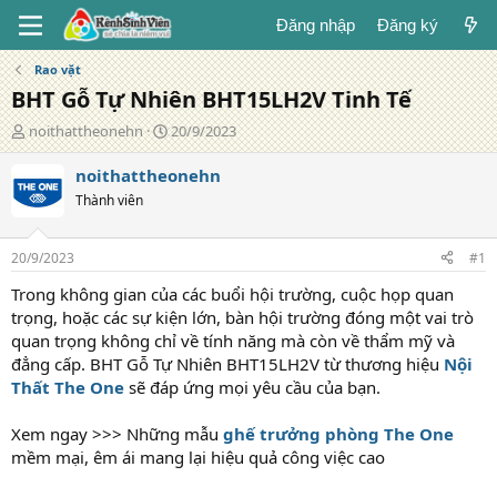
Đăng nhập
Đăng ký
Rao vặt
BHT Gỗ Tự Nhiên BHT15LH2V Tinh Tế
T
N
noithattheonehn
20/9/2023
á
g
c
à
noithattheonehn
g
y
Thành viên
i
đ
ả
ă
n
20/9/2023
#1
g
Trong không gian của các buổi hội trường, cuộc họp quan
trọng, hoặc các sự kiện lớn, bàn hội trường đóng một vai trò
quan trọng không chỉ về tính năng mà còn về thẩm mỹ và
đẳng cấp. BHT Gỗ Tự Nhiên BHT15LH2V từ thương hiệu
Nội
Thất The One
sẽ đáp ứng mọi yêu cầu của bạn.
Xem ngay >>> Những mẫu
ghế trưởng phòng The One
mềm mại, êm ái mang lại hiệu quả công việc cao