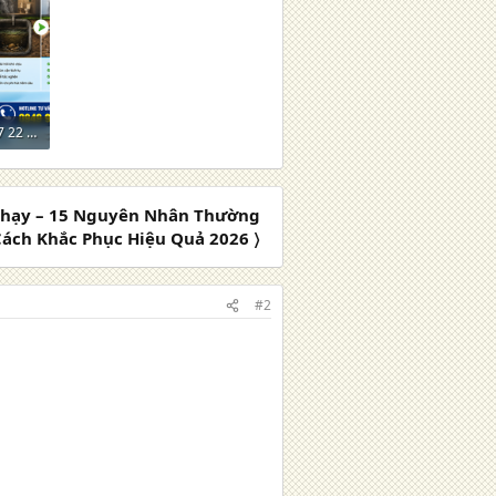
ChatGPT Image 11_17_27 22 thg 5, 2026.png
Chạy – 15 Nguyên Nhân Thường
ách Khắc Phục Hiệu Quả 2026 〉
#2