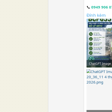
📞
0949 906 0
Đính kèm
2,2 MB · Lượt xe