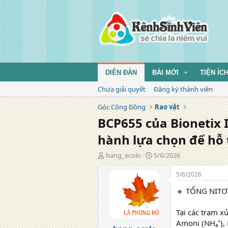
DIỄN ĐÀN
BÀI MỚI
TIỆN ÍC
Chưa giải quyết
Đăng ký thành viên
Góc Cộng Đồng
Rao vặt
BCP655 của Bionetix I
hành lựa chọn để hỗ t
T
N
hang_ecolo
5/6/2026
á
g
c
à
5/6/2026
g
y
🔹 TỔNG NITƠ
i
đ
ả
ă
n
Tại các trạm x
g
Amoni (NH₄⁺), N