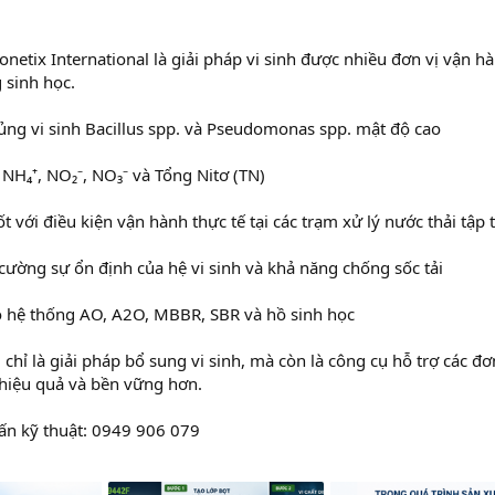
netix International là giải pháp vi sinh được nhiều đơn vị vận hà
 sinh học.
ng vi sinh Bacillus spp. và Pseudomonas spp. mật độ cao
NH₄⁺, NO₂⁻, NO₃⁻ và Tổng Nitơ (TN)
t với điều kiện vận hành thực tế tại các trạm xử lý nước thải tập 
cường sự ổn định của hệ vi sinh và khả năng chống sốc tải
 hệ thống AO, A2O, MBBR, SBR và hồ sinh học
hỉ là giải pháp bổ sung vi sinh, mà còn là công cụ hỗ trợ các đơn
 hiệu quả và bền vững hơn.
vấn kỹ thuật: 0949 906 079