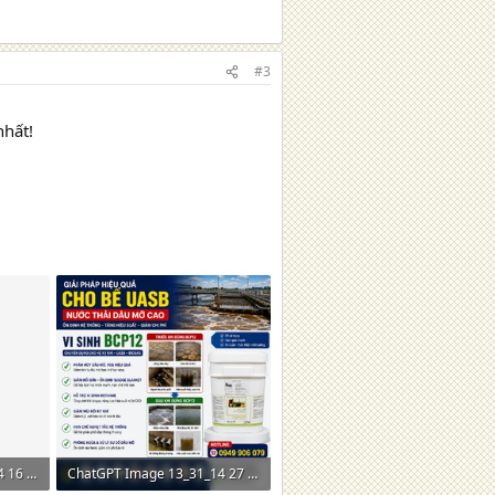
#3
nhất!
ChatGPT Image 13_22_44 16 thg 6, 2026.png
ChatGPT Image 13_31_14 27 thg 5, 2026.png