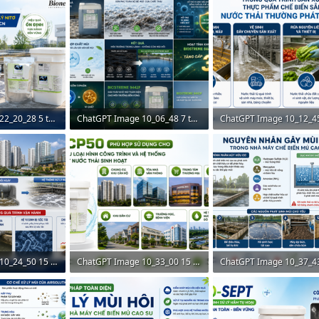
ChatGPT Image 22_20_28 5 thg 6, 2026.png
ChatGPT Image 10_06_48 7 thg 5, 2026.png
 0
2,2 MB · Lượt xem: 0
2 MB · Lượt xem: 0
ChatGPT Image 10_24_50 15 thg 5, 2026.png
ChatGPT Image 10_33_00 15 thg 5, 2026.png
m: 0
2 MB · Lượt xem: 0
2,1 MB · Lượt xem: 0