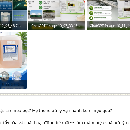
ChatGPT Image 10_06_48 7 thg 5, 2026.png
ChatGPT Image 10_07_33 15 thg 6, 2026.png
m: 0
1,8 MB · Lượt xem: 0
1,9 MB · Lượt xem: 0
ChatGPT Image 10_22_51 15 thg 6, 2026.png
m: 0
iặt là nhiều bọt? Hệ thống xử lý vận hành kém hiệu quả?
 tẩy rửa và chất hoạt động bề mặt** làm giảm hiệu suất xử lý nư