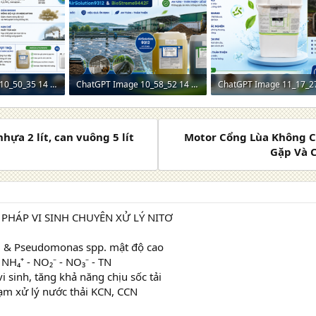
ChatGPT Image 10_50_35 14 thg 5, 2026.png
ChatGPT Image 10_58_52 14 thg 5, 2026.png
m: 0
2,4 MB · Lượt xem: 0
2 MB · Lượt xem: 0
hựa 2 lít, can vuông 5 lít
Motor Cổng Lùa Không 
Gặp Và C
 PHÁP VI SINH CHUYÊN XỬ LÝ NITƠ
p. & Pseudomonas spp. mật độ cao
NH₄⁺ - NO₂⁻ - NO₃⁻ - TN
i sinh, tăng khả năng chịu sốc tải
ạm xử lý nước thải KCN, CCN