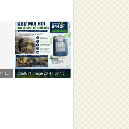
ChatGPT Image 21_16_49 1 thg 6, 2026.png
ChatGPT Image 20_47_03 4 thg 6, 2026.png
2,1 MB · Lượt xem: 0