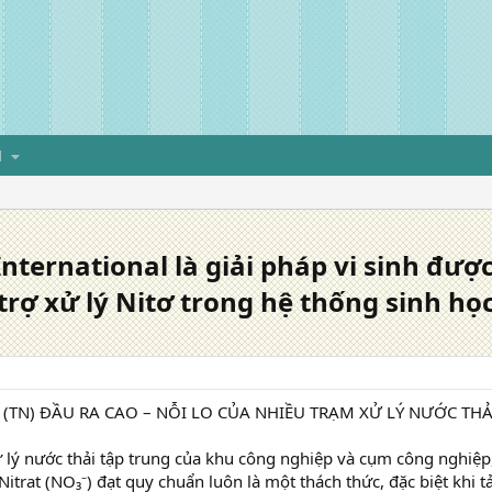
H
nternational là giải pháp vi sinh đượ
rợ xử lý Nitơ trong hệ thống sinh học
 (TN) ĐẦU RA CAO – NỖI LO CỦA NHIỀU TRẠM XỬ LÝ NƯỚC THẢ
ử lý nước thải tập trung của khu công nghiệp và cụm công nghiệp, v
itrat (NO₃⁻) đạt quy chuẩn luôn là một thách thức, đặc biệt khi tả