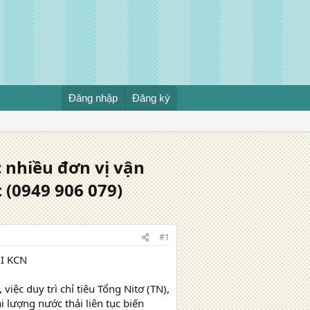
Đăng nhập
Đăng ký
c nhiều đơn vị vận
 (0949 906 079)
#1
I KCN
iệc duy trì chỉ tiêu Tổng Nitơ (TN),
i lượng nước thải liên tục biến