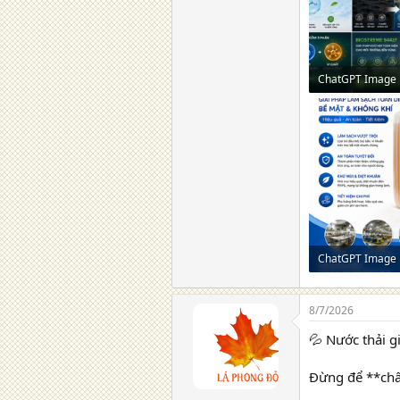
2,2 MB · Lượt xe
1,8 MB · Lượt xe
8/7/2026
💦 Nước thải g
Đừng để **chất