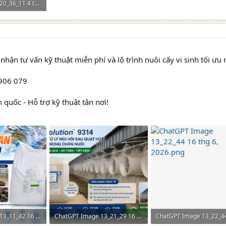
ChatGPT Image 20_36_11 4 thg 6, 2026.png
m: 0
nhận tư vấn kỹ thuật miễn phí và lộ trình nuôi cấy vi sinh tối ưu 
 906 079
 quốc - Hỗ trợ kỹ thuật tận nơi!
ChatGPT Image 13_11_42 16 thg 6, 2026.png
ChatGPT Image 13_21_29 16 thg 6, 2026.png