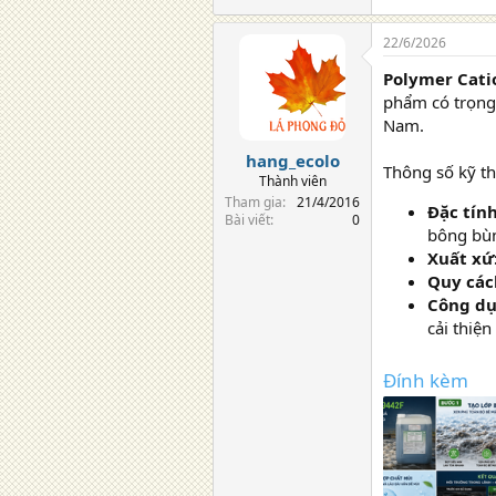
2,3 MB · Lượt xe
22/6/2026
Polymer Cat
phẩm có trọng 
Nam.
hang_ecolo
Thông số kỹ t
Thành viên
Tham gia
21/4/2016
Đặc tính
Bài viết
0
bông bùn
Xuất xứ
Quy các
Công dụ
cải thiện
Đính kèm