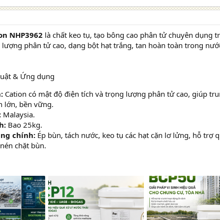
m: 0
2 MB · Lượt xem: 0
2 MB · Lượt xem: 0
ion NHP3962
là chất keo tụ, tạo bông cao phân tử chuyên dụng tr
lượng phân tử cao, dạng bột hạt trắng, tan hoàn toàn trong nước
huật & Ứng dụng
:
Cation có mật độ điện tích và trọng lượng phân tử cao, giúp tru
 lớn, bền vững.
:
Malaysia.
h:
Bao 25kg.
ng chính:
Ép bùn, tách nước, keo tụ các hạt cặn lơ lửng, hỗ trợ 
 nén chặt bùn.