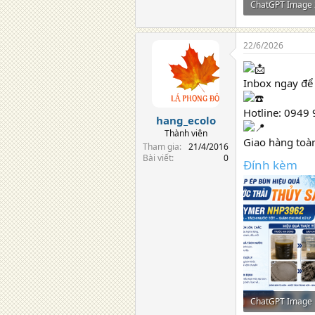
2,2 MB · Lượt xe
22/6/2026
Inbox ngay để 
Hotline: 0949
hang_ecolo
Thành viên
Giao hàng toàn
Tham gia
21/4/2016
Bài viết
0
Đính kèm