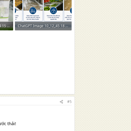
ChatGPT Image 10_11_14 15 thg 5, 2026.png
ChatGPT Image 10_12_45 18 thg 5, 2026.png
2 MB · Lượt xem: 0
#5
ớc thải!