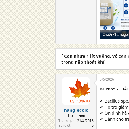
1,9 MB · Lượt xe
〈 Can nhựa 1 lít vuông, vỏ can n
trong nắp thoát khí
5/6/2026
BCP655 -
GIẢI
✔ Bacillus sp
✔ Hỗ trợ giảm 
hang_ecolo
✔ Ổn định hệ v
Thành viên
✔ Dành cho tr
Tham gia
21/4/2016
Bài viết
0