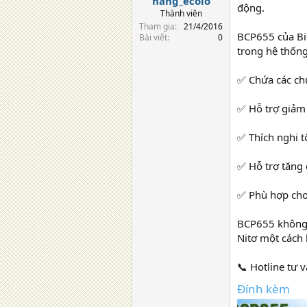
hang_ecolo
động.
Thành viên
Tham gia
21/4/2016
BCP655 của Bio
Bài viết
0
trong hệ thống
✅ Chứa các chủ
✅ Hỗ trợ giảm 
✅ Thích nghi tố
✅ Hỗ trợ tăng 
✅ Phù hợp cho
BCP655 không c
Nitơ một cách
📞 Hotline tư 
Đính kèm