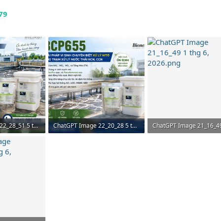
79
ChatGPT Image 22_28_51 5 thg 6, 2026.png
ChatGPT Image 22_20_28 5 thg 6, 2026.png
m: 0
2 MB · Lượt xem: 0
2,2 MB · Lượt xem: 0