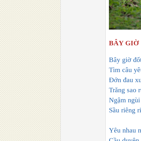
BÂY GIỜ
Bây giờ đố
Tìm câu yê
Đớn đau xư
Trăng sao 
Ngậm ngùi 
Sầu riêng 
Yêu nhau 
Cầu duyên 