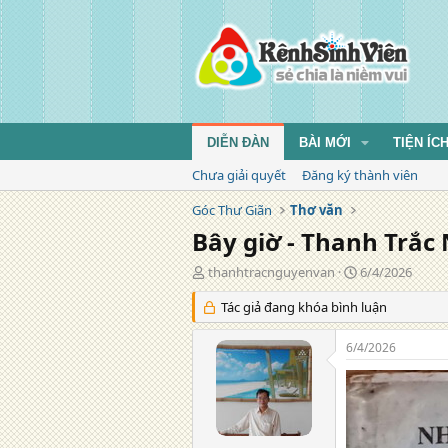
DIỄN ĐÀN
BÀI MỚI
TIỆN ÍC
Chưa giải quyết
Đăng ký thành viên
Góc Thư Giãn
Thơ văn
Bây giờ - Thanh Trắ
T
N
thanhtracnguyenvan
6/4/2026
á
g
c
Tác giả đang khóa bình luận
à
g
y
i
đ
6/4/2026
ả
ă
n
g