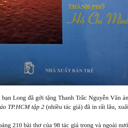
 bạn Long đã gởi tặng Thanh Trắc Nguyễn Văn ản
iáo TP.HCM tập 2
(nhiều tác giả) đã in rất lâu, xu
oảng 210 bài thơ của 98 tác giả trong và ngoài n