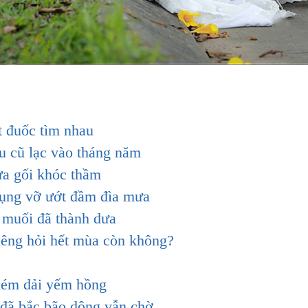
t đuốc tìm nhau
u cũ lạc vào tháng năm
a gối khóc thầm
rụng vỡ ướt đầm đìa mưa
muối đã thành dưa
riêng hỏi hết mùa còn không?
ném dải yếm hồng
đã bắc bão dông vẫn chờ