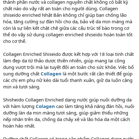
thành phần nước và collagen nguyên chất không có bất kỳ
chất nào do vậy rất an toàn cho người dùng. Collagen
shiseido enriched Nhật Bản không chỉ giúp bạn chống lão
hóa, tăng cường sự đàn hồi cho da, bảo vệ da mịn màng mà
còn là sự liên kết chặt chẽ giữa các cấu trúc tế bào trong cơ
thể do vậy sử dụng collagen enriched shiseido hoàn toàn tốt
cho cơ thể.
Collagen Enriched Shiseido được kết hợp với 18 loại tinh chất
làm đẹp da từ thảo dược thiên nhiên, giúp mang lại công
dụng vượt trội mà lại tuyệt đối an toàn cho sức khỏe. Việc bổ
sung dưỡng chất
Collagen
là một bước rất cần thiết để giúp
các chị em phụ nữ kéo dài tuổi thanh xuân, giữ da luôn căng
mịn và tươi sáng.
Shisheido Collagen Enriched dạng nước giúp nuôi dưỡng da
với hàm lượng
Colagen
cao làm tăng khả năng đàn hồi, nuôi
dưỡng làn da mịn màng tươi sáng, giúp giảm thiểu những
nếp nhăn trên da, chống da chảy xệ và lão hóa da một cách
hoàn hảo nhất.
Dưỡng chất Collagen có trong sản phẩm Collagen dạng nước