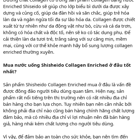
Enriched Shiseido sẽ giúp cho lớp biểu bì dưới da được xây
dựng và củng cố, giúp da đàn hồi và săn chắc, giúp trẻ hóa
làn da và ngăn ngừa tối đa sự lão hóa da. Collagen được chiết
xuất từ tự nhiên như da động vật như bò, cừu và cá da trơn,
không có hóa chất và độc tố, nên sẽ ko có tác dụng phụ. Để
cải thiện làn da tươi trẻ, trắng sáng với sự căng mịn, mềm
mại, cùng với cơ thể khỏe mạnh hãy bổ sung lượng collagen
enriched thường xuyên.
Mua nước uống Shisheido Collagen Enriched ở đâu tốt
nhất?
Sản phẩm Shisheido Collagen Enriched mua ở đâu là vấn đề
được đông đảo người tiêu dùng quan tâm. Hiện nay, sản
phẩm rất nổi tiếng trên thị trường nên có rất nhiều địa chỉ
bán hàng cho bạn lựa chọn. Tuy nhiên bạn nên cân nhắc bởi
không phải địa chỉ nào cũng bán hàng chính hãng chất lượng
đảm bảo, mà có nhiều địa chỉ vì lợi nhuận nên đã bán hàng
giả, hàng nhái kém chất lượng cho người tiêu dùng.
Vì vậy, để đảm bảo an toàn cho sức khỏe, bạn nên tìm đến