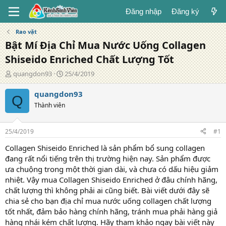
Đăng nhập
Đăng ký
Rao vặt
Bật Mí Địa Chỉ Mua Nước Uống Collagen
Shiseido Enriched Chất Lượng Tốt
T
N
quangdon93
25/4/2019
á
g
c
à
quangdon93
Q
g
y
Thành viên
i
đ
ả
ă
n
25/4/2019
#1
g
Collagen Shiseido Enriched là sản phẩm bổ sung collagen
đang rất nổi tiếng trên thị trường hiện nay. Sản phẩm được
ưa chuộng trong một thời gian dài, và chưa có dấu hiệu giảm
nhiệt. Vậy mua Collagen Shiseido Enriched ở đâu chính hãng,
chất lượng thì không phải ai cũng biết. Bài viết dưới đây sẽ
chia sẻ cho bạn địa chỉ mua nước uống collagen chất lượng
tốt nhất, đảm bảo hàng chính hãng, tránh mua phải hàng giả
hàng nhái kém chất lượng. Hãy tham khảo ngay bài viết này