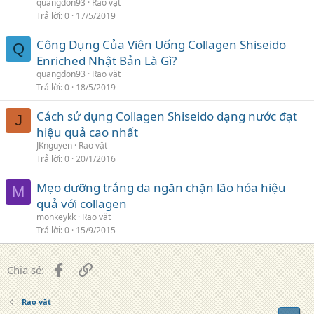
quangdon93
Rao vặt
Trả lời
0
17/5/2019
Công Dụng Của Viên Uống Collagen Shiseido
Q
Enriched Nhật Bản Là Gì?
quangdon93
Rao vặt
Trả lời
0
18/5/2019
Cách sử dụng Collagen Shiseido dạng nước đạt
J
hiệu quả cao nhất
JKnguyen
Rao vặt
Trả lời
0
20/1/2016
Mẹo dưỡng trắng da ngăn chặn lão hóa hiệu
M
quả với collagen
monkeykk
Rao vặt
Trả lời
0
15/9/2015
Facebook
Liên kết
Chia sẻ:
Rao vặt