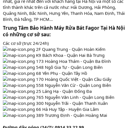
nhất, giá rẻ nhất đến với khách hàng tại Hà Nội và một số các
tỉnh thành khác trên cả nước như: Hải Dương, Hải Phòng,
Quảng Ninh, Bắc Ninh, Hưng Yên, Thanh Hóa, Nam Định, Thái
Bình, Đà Nẵng, TP HCM…
Trung Tâm Bảo Hành Máy Rửa Bát Fagor Tại Hà Nội
có những cơ sở sau:​
Các cơ sở (trực 24/24h)
2F Quang Trung - Quận Hoàn Kiếm
K9 Bách Khoa - Quận Hai Bà Trưng
173 Hoàng Hoa Thám - Quận Ba Đình
548 Ngô Gia Tự - Quận Long Biên
68 Yên Phụ - Quận Tây Hồ
170 Hoàng Quốc Việt - Quận Cầu Giấy
558 Nguyễn Văn Cừ - Quận Long Biên
25 Láng Hạ - Quận Đống Đa
765 Nguyễn Văn Linh - Quận Long Biên
300 Nguyễn Trãi - Quận Thanh Xuân
66 Hà Huy Tập - Huyện Gia Lâm
389 Trương Định - Quận Hoàng Mai
Đường dây nóng (24/7): 0914 33 22 99