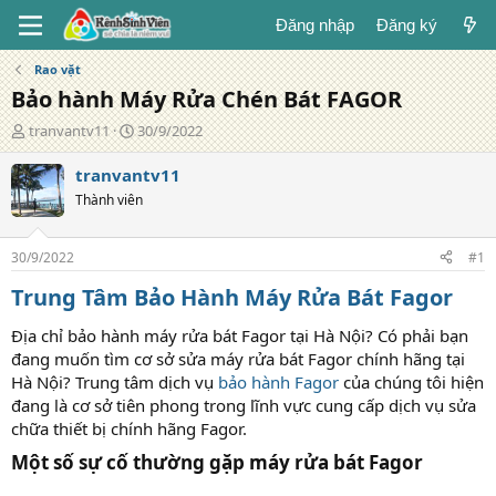
Đăng nhập
Đăng ký
Rao vặt
Bảo hành Máy Rửa Chén Bát FAGOR
T
N
tranvantv11
30/9/2022
á
g
c
à
tranvantv11
g
y
Thành viên
i
đ
ả
ă
n
30/9/2022
#1
g
Trung Tâm Bảo Hành Máy Rửa Bát Fagor
Địa chỉ bảo hành máy rửa bát Fagor tại Hà Nội? Có phải bạn
đang muốn tìm cơ sở sửa máy rửa bát Fagor chính hãng tại
Hà Nội? Trung tâm dịch vụ
bảo hành Fagor
của chúng tôi hiện
đang là cơ sở tiên phong trong lĩnh vực cung cấp dịch vụ sửa
chữa thiết bị chính hãng Fagor.
Một số sự cố thường gặp máy rửa bát Fagor