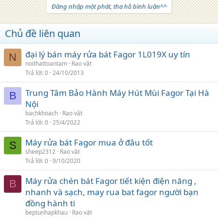
Đăng nhập một phát, tha hồ bình luận^^
Chủ đề liên quan
đại lý bán máy rửa bát Fagor 1L019X uy tín
N
noithattoantam
Rao vặt
Trả lời
0
24/10/2013
Trung Tâm Bảo Hành Máy Hút Mùi Fagor Tại Hà
B
Nội
bachkhoach
Rao vặt
Trả lời
0
25/4/2022
Máy rửa bát Fagor mua ở đâu tốt
S
sheep2312
Rao vặt
Trả lời
0
9/10/2020
Máy rửa chén bát Fagor tiết kiện điện năng ,
B
nhanh và sạch, may rua bat fagor người bạn
đồng hành ti
beptunhapkhau
Rao vặt