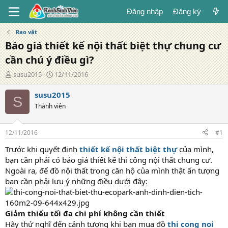
Đăng nhập
Đăng ký
Rao vặt
Báo giá thiết kế nội thất biệt thự chung cư
cần chú ý điều gì?
T
N
susu2015
12/11/2016
á
g
c
à
susu2015
S
g
y
Thành viên
i
đ
ả
ă
n
12/11/2016
#1
g
Trước khi quyết định
thiết kế nội thất biệt thự
của mình,
bạn cần phải có báo giá thiết kế thi công nội thất chung cư.
Ngoài ra, để đồ nội thất trong căn hộ của mình thật ấn tượng
bạn cần phải lưu ý những điều dưới đây:
Giảm thiểu tối đa chi phí không cần thiết
Hãy thử nghĩ đến cảnh tượng khi bạn mua đồ
thi cong noi