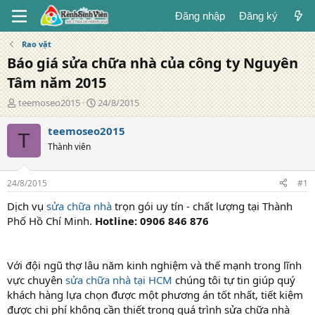
Đăng nhập
Đăng ký
Rao vặt
Báo giá sửa chữa nhà của công ty Nguyên
Tâm năm 2015
T
N
teemoseo2015
24/8/2015
á
g
c
à
teemoseo2015
T
g
y
Thành viên
i
đ
ả
ă
n
24/8/2015
#1
g
Dịch vụ
sửa chữa nhà
trọn gói uy tín - chất lượng tại Thành
Phố Hồ Chí Minh.
Hotline: 0906 846 876
Với đội ngũ thợ lâu năm kinh nghiệm và thế mạnh trong lĩnh
vực chuyên
sửa chữa nhà tại HCM
chúng tôi tự tin giúp quý
khách hàng lựa chọn được một phương án tốt nhất, tiết kiệm
được chi phí không cần thiết trong quá trình sửa chữa nhà