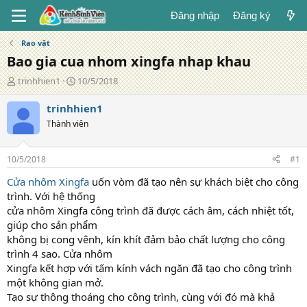
Đăng nhập
Đăng ký
Rao vặt
Bao gia cua nhom xingfa nhap khau
T
N
trinhhien1
10/5/2018
á
g
c
à
trinhhien1
g
y
Thành viên
i
đ
ả
ă
n
10/5/2018
#1
g
Cửa nhôm Xingfa
uốn vòm đã tạo nên sự khách biệt cho công
trình. Với hệ thống
cửa nhôm Xingfa công trình đã được cách âm, cách nhiệt tốt,
giúp cho sản phẩm
không bị cong vênh, kín khít đảm bảo chất lượng cho công
trình 4 sao. Cửa nhôm
Xingfa kết hợp với tấm kính vách ngăn đã tạo cho công trình
một không gian mở.
Tạo sự thông thoáng cho công trình, cùng với đó mà khả