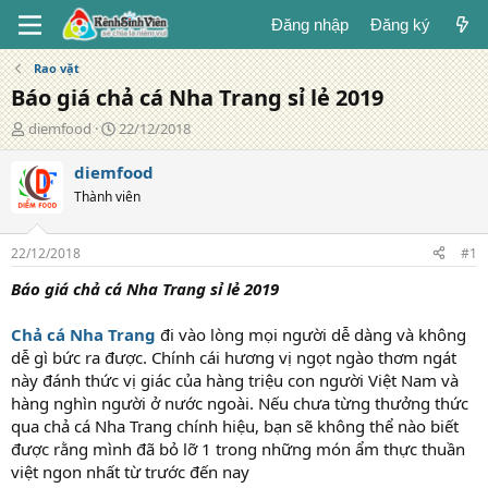
Đăng nhập
Đăng ký
Rao vặt
Báo giá chả cá Nha Trang sỉ lẻ 2019
T
N
diemfood
22/12/2018
á
g
c
à
diemfood
g
y
Thành viên
i
đ
ả
ă
n
22/12/2018
#1
g
Báo giá chả cá Nha Trang sỉ lẻ 2019
Chả cá Nha Trang
đi vào lòng mọi người dễ dàng và không
dễ gì bức ra được. Chính cái hương vị ngọt ngào thơm ngát
này đánh thức vị giác của hàng triệu con người Việt Nam và
hàng nghìn người ở nước ngoài. Nếu chưa từng thưởng thức
qua chả cá Nha Trang chính hiệu, bạn sẽ không thể nào biết
được rằng mình đã bỏ lỡ 1 trong những món ẩm thực thuần
việt ngon nhất từ trước đến nay