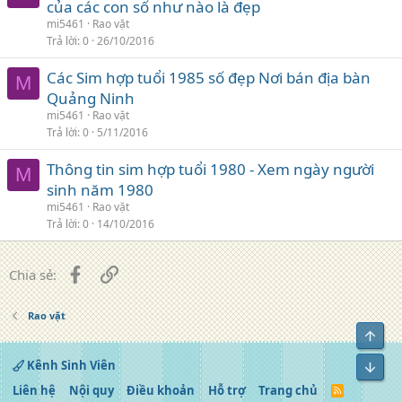
của các con số như nào là đẹp
mi5461
Rao vặt
Trả lời
0
26/10/2016
Các Sim hợp tuổi 1985 số đẹp Nơi bán địa bàn
M
Quảng Ninh
mi5461
Rao vặt
Trả lời
0
5/11/2016
Thông tin sim hợp tuổi 1980 - Xem ngày người
M
sinh năm 1980
mi5461
Rao vặt
Trả lời
0
14/10/2016
Facebook
Liên kết
Chia sẻ:
Rao vặt
Top
Kênh Sinh Viên
Bot
Liên hệ
Nội quy
Điều khoản
Hỗ trợ
Trang chủ
R