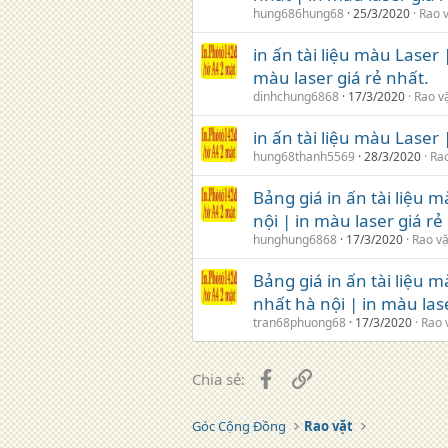
hung686hung68
25/3/2020
Rao 
in ấn tài liệu màu Laser 
màu laser giá rẻ nhất.
dinhchung6868
17/3/2020
Rao v
in ấn tài liệu màu Laser
hung68thanh5569
28/3/2020
Rao
Bảng giá in ấn tài liệu 
nội | in màu laser giá rẻ
hunghung6868
17/3/2020
Rao vặ
Bảng giá in ấn tài liệu 
nhất hà nội | in màu lase
tran68phuong68
17/3/2020
Rao 
Facebook
Liên kết
Chia sẻ:
Góc Cộng Đồng
Rao vặt