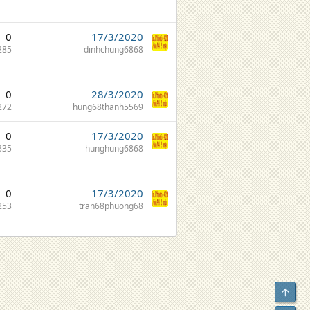
0
17/3/2020
285
dinhchung6868
0
28/3/2020
272
hung68thanh5569
0
17/3/2020
335
hunghung6868
0
17/3/2020
253
tran68phuong68
Top