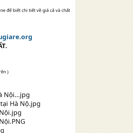
e để biết chi tiết về giá cả và chất
ugiare.org
T.
rên )