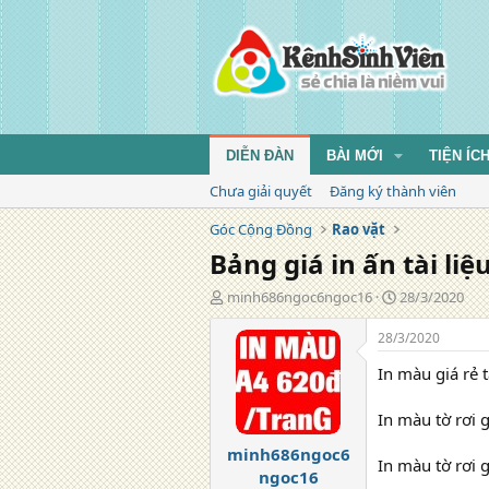
DIỄN ĐÀN
BÀI MỚI
TIỆN ÍC
Chưa giải quyết
Đăng ký thành viên
Góc Cộng Đồng
Rao vặt
Bảng giá in ấn tài li
T
N
minh686ngoc6ngoc16
28/3/2020
á
g
c
à
28/3/2020
g
y
In màu giá rẻ 
i
đ
ả
ă
n
In màu tờ rơi g
g
minh686ngoc6
In màu tờ rơi g
ngoc16